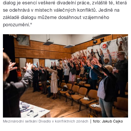
dialog je esencí veškeré divadelní práce, zvláště té, která
se odehrává v místech válečných konfliktů. Jedině na
základě dialogu můžeme dosáhnout vzájemného
porozumění.“
Mezinárodní setkání Divadlo v konfliktních zónách
|
foto:
Jakub Čajko