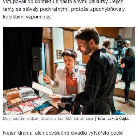
vstupovali do konfliktu s nastolenými diskursy. Jejich
texty se stávaly podvratnými, protože zpochybňovaly
kolektivní vzpomínky.“
Mezinárodní setkání Divadlo v konfliktních zónách
|
foto:
Jakub Čajko
Nejen drama, ale i poválečné divadlo vytvářelo podle