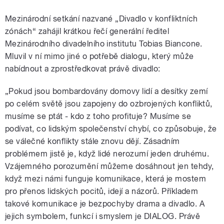
Mezinárodní setkání nazvané „Divadlo v konfliktních
zónách“ zahájil krátkou řečí generální ředitel
Mezinárodního divadelního institutu Tobias Biancone.
Mluvil v ní mimo jiné o potřebě dialogu, který může
nabídnout a zprostředkovat právě divadlo:
„Pokud jsou bombardovány domovy lidí a desítky zemí
po celém světě jsou zapojeny do ozbrojených konfliktů,
musíme se ptát - kdo z toho profituje? Musíme se
podívat, co lidským společenství chybí, co způsobuje, že
se válečné konflikty stále znovu dějí. Zásadním
problémem jistě je, když lidé nerozumí jeden druhému.
Vzájemného porozumění můžeme dosáhnout jen tehdy,
když mezi námi funguje komunikace, která je mostem
pro přenos lidských pocitů, idejí a názorů. Příkladem
takové komunikace je bezpochyby drama a divadlo. A
jejich symbolem, funkcí i smyslem je DIALOG. Právě