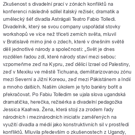
Zkušenost s divadelní prací v zónách konfliktů na
konferenci následně sdílel italský režisér, dramatik a
umělecký šéf divadla Astrágali Teatro Fabio Tolledi.
Divadelník, který se svou company uspořádal stovky
workshopů ve více než třiceti zemích světa, mluvil
v Bratislavě mimo jiné o zdech, které v dnešním světě
dělí jednotlivé národy a společnosti: „Svět je dnes
rozdělen řadou zdí, které národy staví mezi sebou:
vzpomeňme zeď na Kypru, zeď dělící Izrael od Palestiny,
zeď v Mexiku ve městě Tichuana, demilitarizovanou zónu
mezi Severní a Jižní Koreou, zeď mezi Pákistánem a Indií
a mnoho dalších. Naším úkolem je tyto bariéry bořit a
překračovat. Po Fabiu Tolledim se ujala slova ugandská
dramatička, herečka, režisérka a divadelní pedagožka
Jessica Kaahwa. Žena, která stojí za zrodem řady
národních i mezinárodních iniciativ zaměřených na
využití divadla a médií jako konstruktivních sil v prostředí
konfliktů. Mluvila především o zkušenostech z Ugandy,