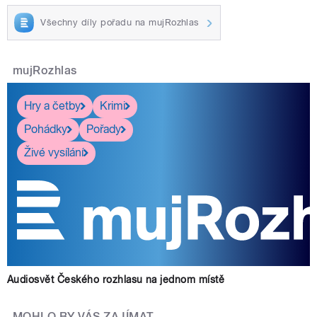
Všechny díly pořadu na mujRozhlas
mujRozhlas
Hry a četby
Krimi
Pohádky
Pořady
Živé vysílání
Audiosvět Českého rozhlasu na jednom místě
MOHLO BY VÁS ZAJÍMAT