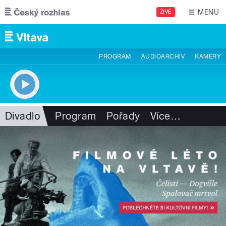
Přejít k hlavnímu obsahu
MENU
ŽIVĚ
PROGRAM
AUDIOARCHIV
KAMERY
Divadlo
Program
Pořady
Více
…