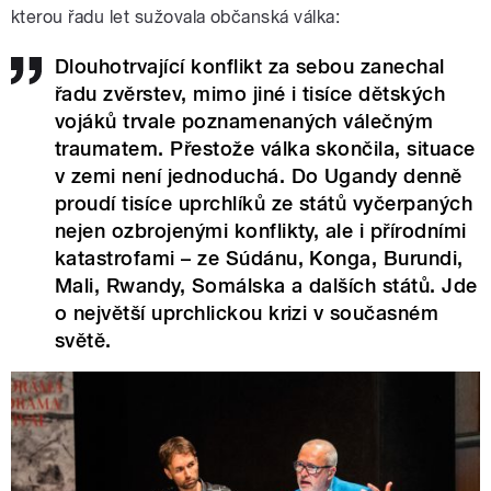
kterou řadu let sužovala občanská válka:
Dlouhotrvající konflikt za sebou zanechal
řadu zvěrstev, mimo jiné i tisíce dětských
vojáků trvale poznamenaných válečným
traumatem. Přestože válka skončila, situace
v zemi není jednoduchá. Do Ugandy denně
proudí tisíce uprchlíků ze států vyčerpaných
nejen ozbrojenými konflikty, ale i přírodními
katastrofami – ze Súdánu, Konga, Burundi,
Mali, Rwandy, Somálska a dalších států. Jde
o největší uprchlickou krizi v současném
světě.