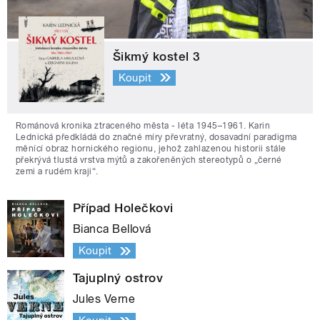
Šikmý kostel 3
Koupit
Románová kronika ztraceného města - léta 1945–1961. Karin
Lednická předkládá do značné míry převratný, dosavadní paradigma
měnící obraz hornického regionu, jehož zahlazenou historii stále
překrývá tlustá vrstva mýtů a zakořeněných stereotypů o „černé
zemi a rudém kraji“.
Případ Holečkovi
Bianca Bellová
Koupit
Tajuplný ostrov
Jules Verne