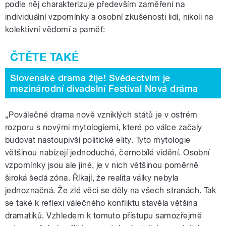
podle něj charakterizuje především zaměření na
individuální vzpomínky a osobní zkušenosti lidí, nikoli na
kolektivní vědomí a paměť:
Slovenské drama žije! Svědectvím je
mezinárodní divadelní Festival Nová dráma
„Poválečné drama nově vzniklých států je v ostrém
rozporu s novými mytologiemi, které po válce začaly
budovat nastoupivší politické elity. Tyto mytologie
většinou nabízejí jednoduché, černobílé vidění. Osobní
vzpomínky jsou ale jiné, je v nich většinou poměrně
široká šedá zóna. Říkají, že realita války nebyla
jednoznačná. Že zlé věci se děly na všech stranách. Tak
se také k reflexi válečného konfliktu stavěla většina
dramatiků. Vzhledem k tomuto přístupu samozřejmě