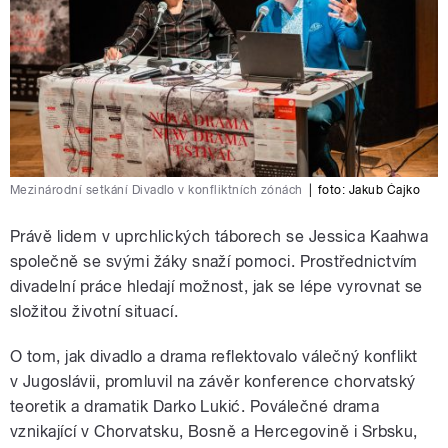
Mezinárodní setkání Divadlo v konfliktních zónách
|
foto:
Jakub Čajko
Právě lidem v uprchlických táborech se Jessica Kaahwa
společně se svými žáky snaží pomoci. Prostřednictvím
divadelní práce hledají možnost, jak se lépe vyrovnat se
složitou životní situací.
O tom, jak divadlo a drama reflektovalo válečný konflikt
v Jugoslávii, promluvil na závěr konference chorvatský
teoretik a dramatik Darko Lukić. Poválečné drama
vznikající v Chorvatsku, Bosně a Hercegovině i Srbsku,