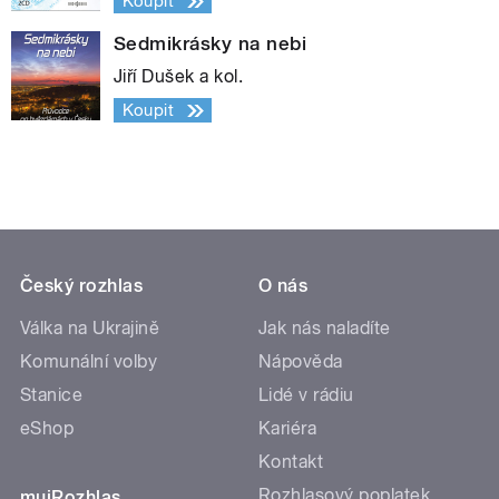
Koupit
Sedmikrásky na nebi
Jiří Dušek a kol.
Koupit
Český rozhlas
O nás
Válka na Ukrajině
Jak nás naladíte
Komunální volby
Nápověda
Stanice
Lidé v rádiu
eShop
Kariéra
Kontakt
Rozhlasový poplatek
mujRozhlas