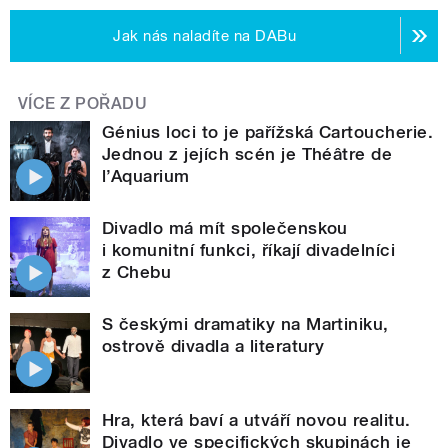
Jak nás naladíte na DABu
VÍCE Z POŘADU
Génius loci to je pařížská Cartoucherie.
Jednou z jejích scén je Théâtre de
l’Aquarium
Divadlo má mít společenskou
i komunitní funkci, říkají divadelníci
z Chebu
S českými dramatiky na Martiniku,
ostrově divadla a literatury
Hra, která baví a utváří novou realitu.
Divadlo ve specifických skupinách je