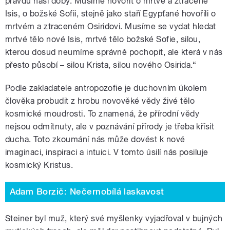
pravdu naší doby. Musíme hovořit o mrtvé a ztracené
Isis, o božské Sofii, stejně jako staří Egypťané hovořili o
mrtvém a ztraceném Osiridovi. Musíme se vydat hledat
mrtvé tělo nové Isis, mrtvé tělo božské Sofie, silou,
kterou dosud neumíme správně pochopit, ale která v nás
přesto působí – silou Krista, silou nového Osirida.“
Podle zakladatele antropozofie je duchovním úkolem
člověka probudit z hrobu novověké vědy živé tělo
kosmické moudrosti. To znamená, že přírodní vědy
nejsou odmítnuty, ale v poznávání přírody je třeba křísit
ducha. Toto zkoumání nás může dovést k nové
imaginaci, inspiraci a intuici. V tomto úsilí nás posiluje
kosmický Kristus.
Adam Borzič: Nečernobílá laskavost
Steiner byl muž, který své myšlenky vyjadřoval v bujných