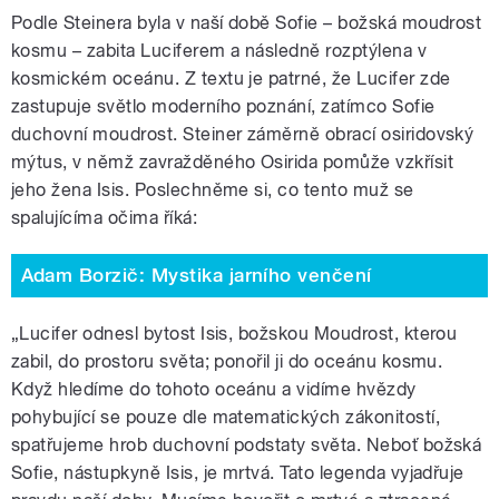
Podle Steinera byla v naší době Sofie – božská moudrost
kosmu – zabita Luciferem a následně rozptýlena v
kosmickém oceánu. Z textu je patrné, že Lucifer zde
zastupuje světlo moderního poznání, zatímco Sofie
duchovní moudrost. Steiner záměrně obrací osiridovský
mýtus, v němž zavražděného Osirida pomůže vzkřísit
jeho žena Isis. Poslechněme si, co tento muž se
spalujícíma očima říká:
Adam Borzič: Mystika jarního venčení
„Lucifer odnesl bytost Isis, božskou Moudrost, kterou
zabil, do prostoru světa; ponořil ji do oceánu kosmu.
Když hledíme do tohoto oceánu a vidíme hvězdy
pohybující se pouze dle matematických zákonitostí,
spatřujeme hrob duchovní podstaty světa. Neboť božská
Sofie, nástupkyně Isis, je mrtvá. Tato legenda vyjadřuje