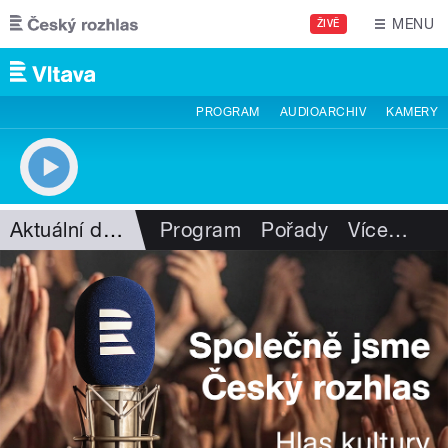
Přejít k hlavnímu obsahu
MENU
ŽIVĚ
PROGRAM
AUDIOARCHIV
KAMERY
Aktuální dění
Program
Pořady
Více
…