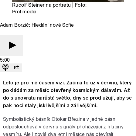
Rudolf Steiner na portrétu | Foto:
Profimedia
Adam Borzič: Hledání nové Sofie
5:00
Léto je pro mě časem vizí. Začíná to už v červnu, který
pokládám za měsíc otevřený kosmickým dálavám. Až
do slunovratu narůstá světlo, dny se prodlužují, aby se
pak noci staly jiskřivějšími a zářivějšími.
Symbolistický básník Otokar Březina v jedné básni
odposlouchává v červnu signály přicházející z hlubiny
vesmíru. Ale i zbylé dva letní měsíce nás otevírají