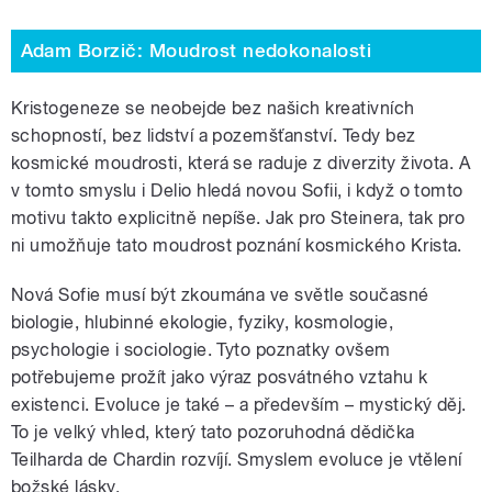
Adam Borzič: Moudrost nedokonalosti
Kristogeneze se neobejde bez našich kreativních
schopností, bez lidství a pozemšťanství. Tedy bez
kosmické moudrosti, která se raduje z diverzity života. A
v tomto smyslu i Delio hledá novou Sofii, i když o tomto
motivu takto explicitně nepíše. Jak pro Steinera, tak pro
ni umožňuje tato moudrost poznání kosmického Krista.
Nová Sofie musí být zkoumána ve světle současné
biologie, hlubinné ekologie, fyziky, kosmologie,
psychologie i sociologie. Tyto poznatky ovšem
potřebujeme prožít jako výraz posvátného vztahu k
existenci. Evoluce je také – a především – mystický děj.
To je velký vhled, který tato pozoruhodná dědička
Teilharda de Chardin rozvíjí. Smyslem evoluce je vtělení
božské lásky.