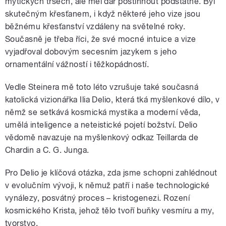
mytických trsech, ale měl dar postihnout podstatné. Byl
skutečným křesťanem, i když některé jeho vize jsou
běžnému křesťanství vzdáleny na světelné roky.
Současně je třeba říci, že své mocné intuice a vize
vyjadřoval dobovým secesním jazykem s jeho
ornamentální vážností i těžkopádností.
Vedle Steinera mě toto léto vzrušuje také současná
katolická vizionářka Ilia Delio, která tká myšlenkové dílo, v
němž se setkává kosmická mystika a moderní věda,
umělá inteligence a neteistické pojetí božství. Delio
vědomě navazuje na myšlenkový odkaz Teillarda de
Chardin a C. G. Junga.
Pro Delio je klíčová otázka, zda jsme schopni zahlédnout
v evolučním vývoji, k němuž patří i naše technologické
vynálezy, posvátný proces – kristogenezi. Rození
kosmického Krista, jehož tělo tvoří buňky vesmíru a my,
tvorstvo.