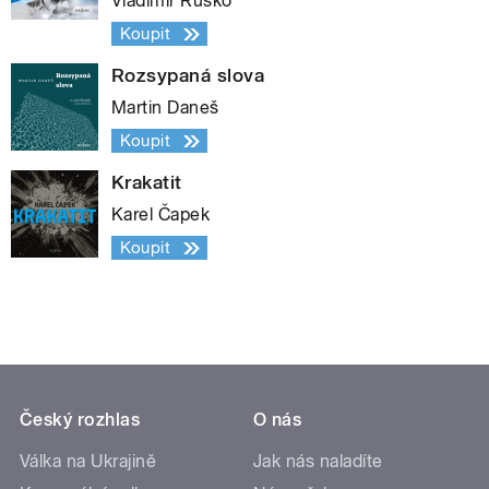
Vladimír Rusko
Koupit
Rozsypaná slova
Martin Daneš
Koupit
Krakatit
Karel Čapek
Koupit
Český rozhlas
O nás
Válka na Ukrajině
Jak nás naladíte