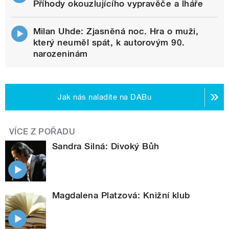
Příhody okouzlujícího vypravěče a lháře
Milan Uhde: Zjasněná noc. Hra o muži,
který neuměl spát, k autorovým 90.
narozeninám
Jak nás naladíte na DABu
VÍCE Z POŘADU
Sandra Silná: Divoký Bůh
Magdalena Platzová: Knižní klub