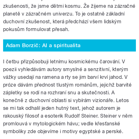
zkušenosti, že jsme dětmi kosmu. Že žijeme na zázračné
planetě v zázračném univerzu. To je ostatně základní
duchovní zkušenost, která předchází všem lidským
pokusům formulovat přesah.
Adam Borzič: AI a spiritualita
I četbu přizpůsobuji letnímu kosmickému čarování. V
poezii vyhledávám autory smyslné a senzitivní, kterým
vážky usedají na ramena a rty se jim barví krví jahod. V
próze dávám přednost tlustým románům, jejichž barvité
zápletky se rodí na rozhraní snu a skutečnosti. A
konečně z duchovní oblasti si vybírám vizionáře. Letos
se mi tak odhalil jeden hutný text, jehož autorem je
rakouský filosof a esoterik Rudolf Steiner. Steiner v něm
promlouvá v mytologickém hávu; vedle křesťanské
symboliky zde objevíme i motivy egyptské a perské.