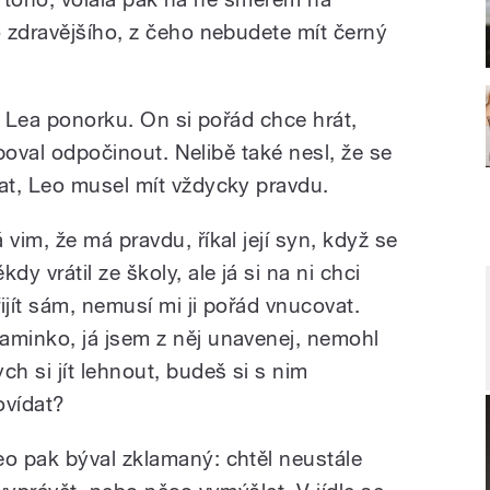
 zdravějšího, z čeho nebudete mít černý
z Lea ponorku. On si pořád chce hrát,
eboval odpočinout. Nelibě také nesl, že se
at, Leo musel mít vždycky pravdu.
 vim, že má pravdu, říkal její syn, když se
kdy vrátil ze školy, ale já si na ni chci
řijít sám, nemusí mi ji pořád vnucovat.
aminko, já jsem z něj unavenej, nemohl
ych si jít lehnout, budeš si s nim
ovídat?
eo pak býval zklamaný: chtěl neustále