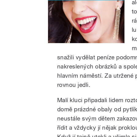
a
t
r
l
ko
m
snažili vydělat peníze podo
nakreslených obrázků a spole
hlavním náměstí. Za utržené 
rovnou jedli.
Malí kluci připadali lidem rozt
domě prázdné obaly od pytlí
neustále svým dětem zakazova
řídit a vždycky jí nějak prok
Když jí tajně utekli a všimla 