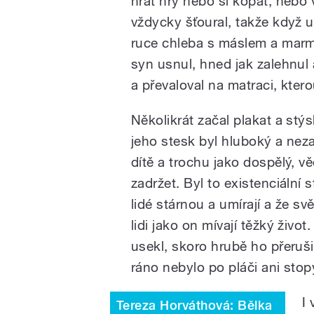
hrát hry nebo si kopat, nebo 
vždycky šťoural, takže když 
ruce chleba s máslem a marme
syn usnul, hned jak zalehnul
a převaloval na matraci, ktero
Několikrát začal plakat a stý
jeho stesk byl hluboký a neza
dítě a trochu jako dospělý, v
zadržet. Byl to existenciální
lidé stárnou a umírají a že sv
lidi jako on mívají těžký živo
usekl, skoro hrubě ho přerušil
ráno nebylo po pláči ani stop
I 
Tereza Horváthová: Bělka