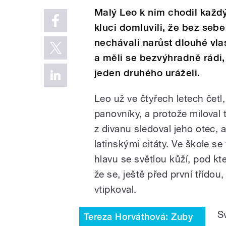
Malý Leo k nim chodil každý
kluci domluvili, že bez sebe
nechávali narůst dlouhé vlas
a měli se bezvýhradně rádi,
jeden druhého uráželi.
Leo už ve čtyřech letech čet
panovníky, a protože miloval t
z divanu sledoval jeho otec, 
latinskými citáty. Ve škole se
hlavu se světlou kůží, pod kt
že se, ještě před první třídou,
vtipkoval.
S
Tereza Horváthová: Zuby