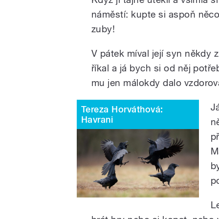
náměstí: kupte si aspoň něco
zuby!
V pátek míval její syn někdy 
říkal a já bych si od něj potř
mu jen málokdy dalo vzdorov
Já
Tereza Horváthová:
Havrani
ně
p
M
b
p
L