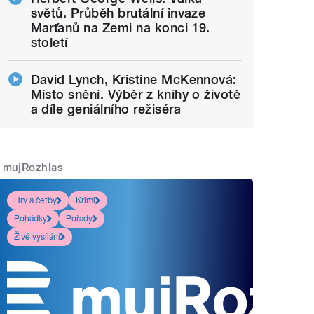
světů. Průběh brutální invaze
Marťanů na Zemi na konci 19.
století
David Lynch, Kristine McKennová:
Místo snění. Výběr z knihy o životě
a díle geniálního režiséra
mujRozhlas
Hry a četby
Krimi
Pohádky
Pořady
Živé vysílání