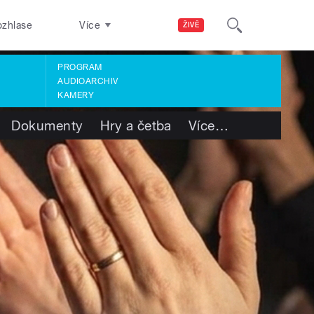
ozhlase
Více
ŽIVĚ
PROGRAM
AUDIOARCHIV
KAMERY
Dokumenty
Hry a četba
Více
…