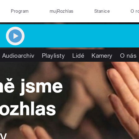
Program
mujRozhlas
Stanice
O r
Audioarchiv
Playlisty
Lidé
Kamery
O nás