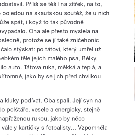
dostavil. Příliš se těšil na zítřek, na to,
e pojedou na skautskou soutěž, že u nich
ůže spát, i když to tak původně
evypadalo. Ona ale přesto myslela na
osledně, protože se jí také zničehonic
ačalo stýskat: po tátovi, který umřel už
hebkém těle jejich malého psa, Bělky,
ilo auto. Tátova ruka, měkká a teplá, a
řítomné, jako by se jich před chvilkou
a kluky podívat. Oba spali. Její syn na
 polštáře, vesele a energicky, stejně
 napřaženou rukou, jako by něco
 válely kartičky s fotbalisty… Vzpomněla