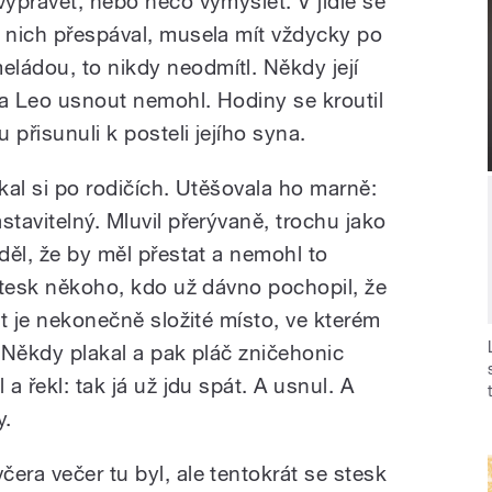
vyprávět, nebo něco vymýšlet. V jídle se
u nich přespával, musela mít vždycky po
ládou, to nikdy neodmítl. Někdy její
 a Leo usnout nemohl. Hodiny se kroutil
u přisunuli k posteli jejího syna.
skal si po rodičích. Utěšovala ho marně:
stavitelný. Mluvil přerývaně, trochu jako
ěděl, že by měl přestat a nemohl to
 stesk někoho, kdo už dávno pochopil, že
ět je nekonečně složité místo, ve kterém
t. Někdy plakal a pak pláč zničehonic
 a řekl: tak já už jdu spát. A usnul. A
y.
včera večer tu byl, ale tentokrát se stesk