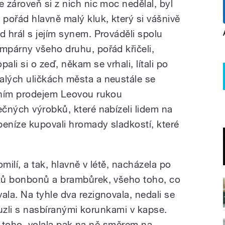
le zároveň si z nich nic moc nedělal, byl
o pořád hlavně malý kluk, který si vášnivě
ád hrál s jejím synem. Prováděli spolu
umpárny všeho druhu, pořád křičeli,
pali si o zeď, někam se vrhali, lítali po
alých uličkách města a neustále se
mním prodejem Leovou rukou
čných výrobků, které nabízeli lidem na
peníze kupovali hromady sladkostí, které
omilí, a tak, hlavně v létě, nacházela po
ků bonbonů a brambůrek, všeho toho, co
la. Na tyhle dva rezignovala, nedali se
louzli s nasbíranými korunkami v kapse.
si toho, volala pak na ně směrem na