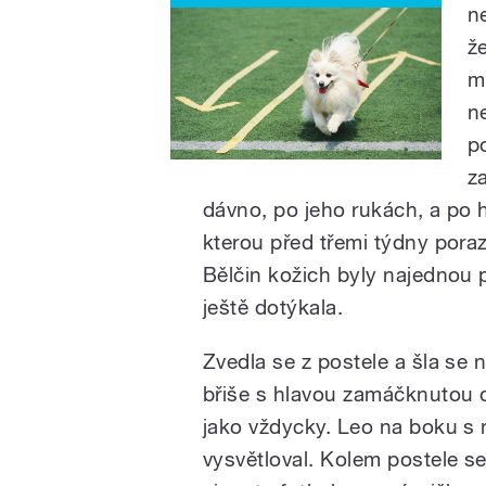
ne
ž
m
n
p
z
dávno, po jeho rukách, a po 
kterou před třemi týdny poraz
Bělčin kožich byly najednou p
ještě dotýkala.
Zvedla se z postele a šla se n
břiše s hlavou zamáčknutou do
jako vždycky. Leo na boku s
vysvětloval. Kolem postele se