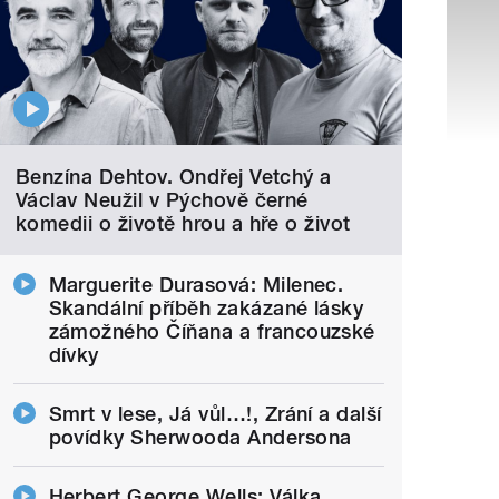
Benzína Dehtov. Ondřej Vetchý a
Václav Neužil v Pýchově černé
komedii o životě hrou a hře o život
Marguerite Durasová: Milenec.
Skandální příběh zakázané lásky
zámožného Číňana a francouzské
dívky
Smrt v lese, Já vůl…!, Zrání a další
povídky Sherwooda Andersona
Herbert George Wells: Válka