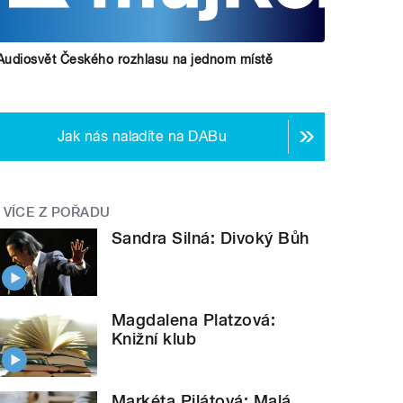
Audiosvět Českého rozhlasu na jednom místě
Jak nás naladíte na DABu
VÍCE Z POŘADU
Sandra Silná: Divoký Bůh
Magdalena Platzová:
Knižní klub
Markéta Pilátová: Malá