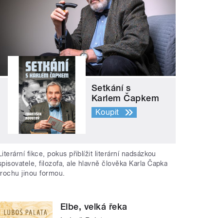
Setkání s
Karlem Čapkem
Koupit
Literární fikce, pokus přiblížit literární nadsázkou
spisovatele, filozofa, ale hlavně člověka Karla Čapka
trochu jinou formou.
Elbe, velká řeka