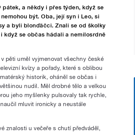
 pátek, a někdy i přes týden, když se
 nemohou být. Oba, její syn i Leo, si
y a byli blonďáčci. Znali se od školky
 i když se občas hádali a nemilosrdně
l, v pěti uměl vyjmenovat všechny české
elevizní kvízy a pořady, které s oblibou
amatérský historik, oháněl se občas i
 většinou nudil. Měl drobné tělo a velkou
erou jeho myšlenky pulsovaly tak rychle,
 naučil mluvit ironicky a neustále
vé znalosti u večeře s chutí předváděl,