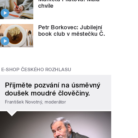
chvíle
Petr Borkovec: Jubilejní
book club v městečku Č.
E-SHOP ČESKÉHO ROZHLASU
Přijměte pozvání na úsměvný
doušek moudré člověčiny.
František Novotný, moderátor