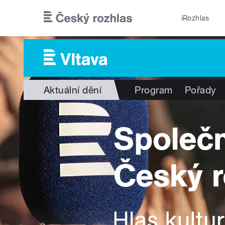
Přejít k hlavnímu obsahu
iRozhlas
Aktuální dění
Program
Pořady