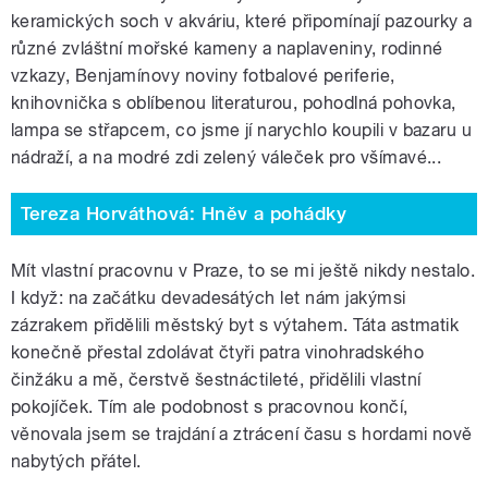
keramických soch v akváriu, které připomínají pazourky a
různé zvláštní mořské kameny a naplaveniny, rodinné
vzkazy, Benjamínovy noviny fotbalové periferie,
knihovnička s oblíbenou literaturou, pohodlná pohovka,
lampa se střapcem, co jsme jí narychlo koupili v bazaru u
nádraží, a na modré zdi zelený váleček pro všímavé...
Tereza Horváthová: Hněv a pohádky
Mít vlastní pracovnu v Praze, to se mi ještě nikdy nestalo.
I když: na začátku devadesátých let nám jakýmsi
zázrakem přidělili městský byt s výtahem. Táta astmatik
konečně přestal zdolávat čtyři patra vinohradského
činžáku a mě, čerstvě šestnáctileté, přidělili vlastní
pokojíček. Tím ale podobnost s pracovnou končí,
věnovala jsem se trajdání a ztrácení času s hordami nově
nabytých přátel.