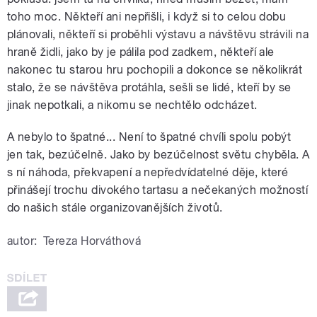
toho moc. Někteří ani nepřišli, i když si to celou dobu
plánovali, někteří si proběhli výstavu a návštěvu strávili na
hraně židli, jako by je pálila pod zadkem, někteří ale
nakonec tu starou hru pochopili a dokonce se několikrát
stalo, že se návštěva protáhla, sešli se lidé, kteří by se
jinak nepotkali, a nikomu se nechtělo odcházet.
A nebylo to špatné... Není to špatné chvíli spolu pobýt
jen tak, bezúčelně. Jako by bezúčelnost světu chyběla. A
s ní náhoda, překvapení a nepředvídatelné děje, které
přinášejí trochu divokého tartasu a nečekaných možností
do našich stále organizovanějších životů.
autor:
Tereza Horváthová