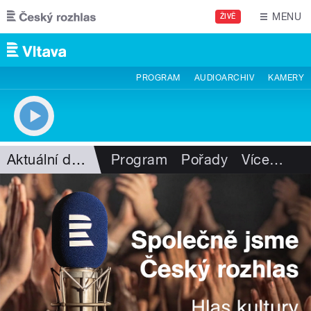
Přejít k hlavnímu obsahu
MENU
ŽIVĚ
PROGRAM
AUDIOARCHIV
KAMERY
Aktuální dění
Program
Pořady
Více
…