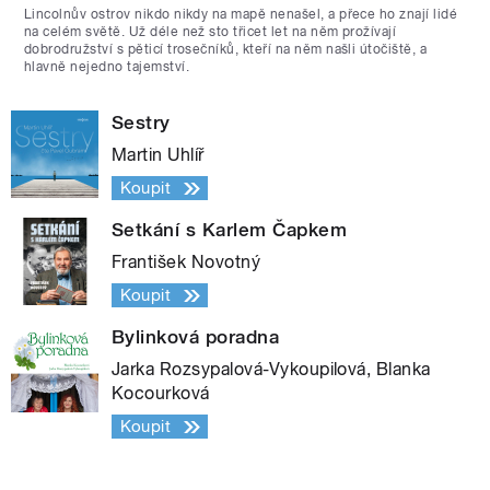
Lincolnův ostrov nikdo nikdy na mapě nenašel, a přece ho znají lidé
na celém světě. Už déle než sto třicet let na něm prožívají
dobrodružství s pěticí trosečníků, kteří na něm našli útočiště, a
hlavně nejedno tajemství.
Sestry
Martin Uhlíř
Koupit
Setkání s Karlem Čapkem
František Novotný
Koupit
Bylinková poradna
Jarka Rozsypalová-Vykoupilová, Blanka
Kocourková
Koupit