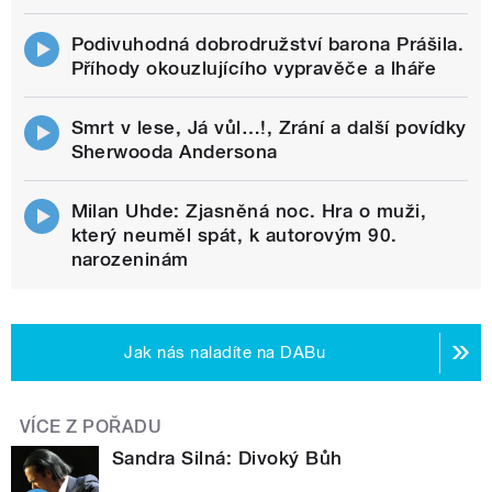
Podivuhodná dobrodružství barona Prášila.
Příhody okouzlujícího vypravěče a lháře
Smrt v lese, Já vůl…!, Zrání a další povídky
Sherwooda Andersona
Milan Uhde: Zjasněná noc. Hra o muži,
který neuměl spát, k autorovým 90.
narozeninám
Jak nás naladíte na DABu
VÍCE Z POŘADU
Sandra Silná: Divoký Bůh