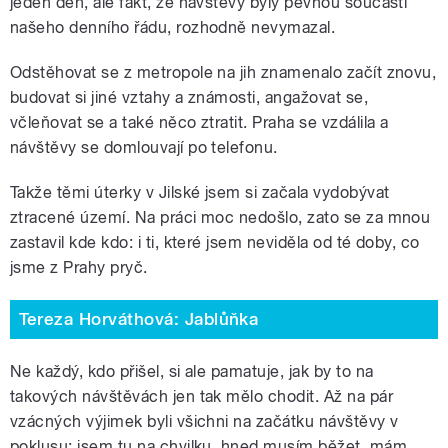
jeden den, ale fakt, že návštěvy byly pevnou součástí
našeho denního řádu, rozhodně nevymazal.
Odstěhovat se z metropole na jih znamenalo začít znovu,
budovat si jiné vztahy a známosti, angažovat se,
včleňovat se a také něco ztratit. Praha se vzdálila a
návštěvy se domlouvají po telefonu.
Takže těmi úterky v Jilské jsem si začala vydobývat
ztracené území. Na práci moc nedošlo, zato se za mnou
zastavil kde kdo: i ti, které jsem neviděla od té doby, co
jsme z Prahy pryč.
Tereza Horváthová: Jablůňka
Ne každý, kdo přišel, si ale pamatuje, jak by to na
takových návštěvách jen tak mělo chodit. Až na pár
vzácných výjimek byli všichni na začátku návštěvy v
poklusu: jsem tu na chvilku, hned musím běžet, mám