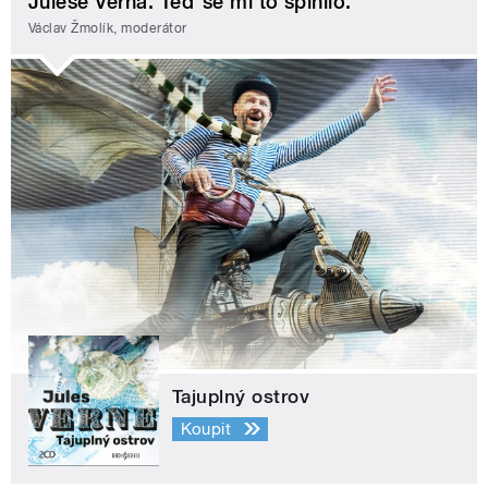
Julese Verna. Teď se mi to splnilo.
Václav Žmolík, moderátor
Tajuplný ostrov
Koupit