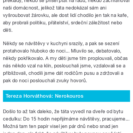
překlady, někdo se přišel ptát na radu, někdo zachraňoval
naši domácnost, jelikož táta nedokázal sám ani
vyšroubovat žárovku, ale dost lidí chodilo jen tak na kafe,
aby probrali politiku, přátelství, srdeční záležitost nebo
děti.
Někdy se návštěvy v kuchyni srazily, a pak se sezení
protahovalo hluboko do noci... Mluvilo se, debatovalo,
někdy pokřikovalo. A my děti jsme tím proplouvali, občas
nás někdo vzal na klín, poslouchali jsme, vzdalovali se a
přibližovali, chodili jsme dát rodičům pusu a zdržovali a
pak do noci poslouchali zvuky hovorů.
Tereza Horváthová: Nerokouros
Došlo to až tak daleko, že táta vyvedl na dveře od bytu
cedulku: Do 15 hodin nepřijímáme návštěvy, pracujeme...
Možná tam ten papír visel jen pár dnů nebo snad jen