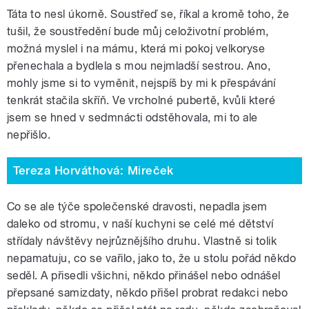
Táta to nesl úkorně. Soustřeď se, říkal a kromě toho, že
tušil, že soustředění bude můj celoživotní problém,
možná myslel i na mámu, která mi pokoj velkoryse
přenechala a bydlela s mou nejmladší sestrou. Ano,
mohly jsme si to vyměnit, nejspíš by mi k přespávání
tenkrát stačila skříň. Ve vrcholné pubertě, kvůli které
jsem se hned v sedmnácti odstěhovala, mi to ale
nepřišlo.
Tereza Horváthová: Mireček
Co se ale týče společenské dravosti, nepadla jsem
daleko od stromu, v naší kuchyni se celé mé dětství
střídaly návštěvy nejrůznějšího druhu. Vlastně si tolik
nepamatuju, co se vařilo, jako to, že u stolu pořád někdo
seděl. A přisedli všichni, někdo přinášel nebo odnášel
přepsané samizdaty, někdo přišel probrat redakci nebo