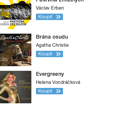
Václav Erben
Koupit
Brána osudu
Agatha Christie
Koupit
Evergreeny
Helena Vondráčková
Koupit