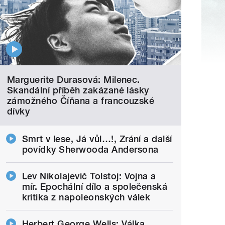
Marguerite Durasová: Milenec.
Skandální příběh zakázané lásky
zámožného Číňana a francouzské
dívky
Smrt v lese, Já vůl…!, Zrání a další
povídky Sherwooda Andersona
Lev Nikolajevič Tolstoj: Vojna a
mír. Epochální dílo a společenská
kritika z napoleonských válek
Herbert George Wells: Válka