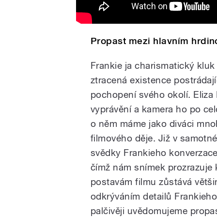
Propast mezi hlavním hrdin
Frankie ja charismatický kluk 
ztracená existence postrádají
pochopení svého okolí. Eliza
vyprávění a kamera ho po ce
o něm máme jako diváci mnoh
filmového děje. Již v samot
svědky Frankieho konverzac
čímž nám snímek prozrazuje k
postavám filmu zůstává větš
odkrýváním detailů Frankieho
palčivěji uvědomujeme propas