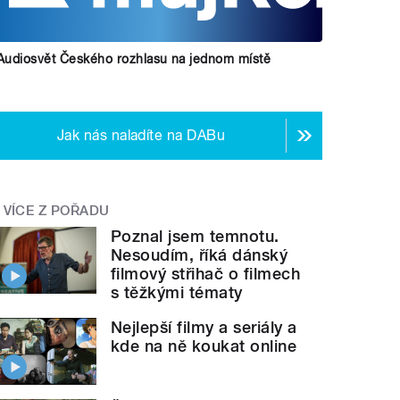
Audiosvět Českého rozhlasu na jednom místě
Jak nás naladíte na DABu
VÍCE Z POŘADU
Poznal jsem temnotu.
Nesoudím, říká dánský
filmový střihač o filmech
s těžkými tématy
Nejlepší filmy a seriály a
kde na ně koukat online