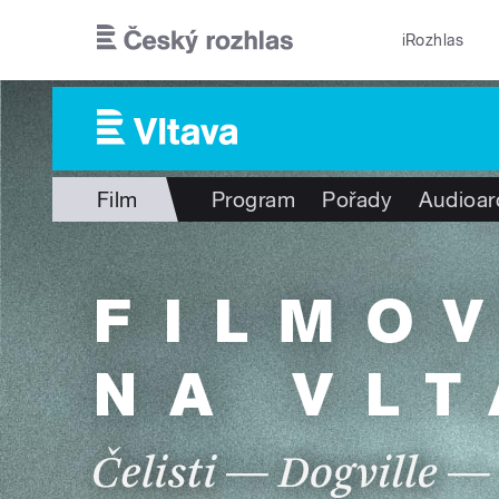
Přejít k hlavnímu obsahu
iRozhlas
Film
Program
Pořady
Audioar