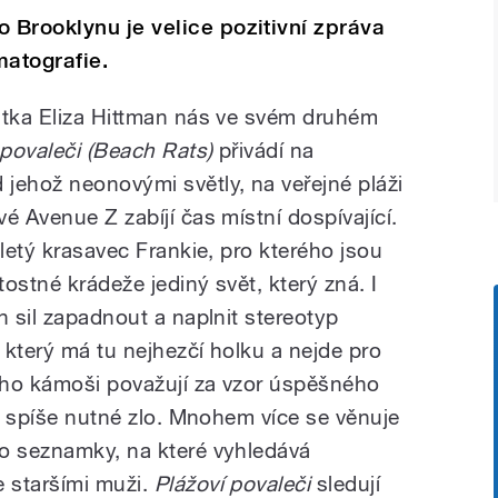
Brooklynu je velice pozitivní zpráva
atografie.
stka Eliza Hittman nás ve svém druhém
 povaleči (Beach Rats)
přivádí na
jehož neonovými světly, na veřejné pláži
é Avenue Z zabíjí čas místní dospívající.
iletý krasavec Frankie, pro kterého jsou
tostné krádeže jediný svět, který zná. I
h sil zapadnout a naplnit stereotyp
 který má tu nejhezčí holku a nejde pro
jeho kámoši považují za vzor úspěšného
le spíše nutné zlo. Mnohem více se věnuje
eo seznamky, na které vyhledává
 staršími muži.
Plážoví povaleči
sledují