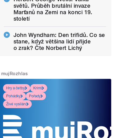
světů. Průběh brutální invaze
Marťanů na Zemi na konci 19.
století
John Wyndham: Den trifidů. Co se
stane, když většina lidí přijde
o zrak? Čte Norbert Lichý
mujRozhlas
Hry a četby
Krimi
Pohádky
Pořady
Živé vysílání