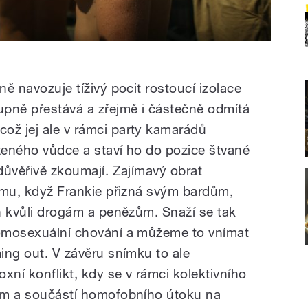
ně navozuje tíživý pocit rostoucí izolace
tupně přestává a zřejmě i částečně odmítá
ož jej ale v rámci party kamarádů
ozeného vůdce a staví ho do pozice štvané
edůvěřivě zkoumají. Zajímavý obrat
ilmu, když Frankie přizná svým bardům,
en kvůli drogám a penězům. Snaží se tak
homosexuální chování a můžeme to vnímat
ming out. V závěru snímku to ale
xní konflikt, kdy se v rámci kolektivního
rem a součástí homofobního útoku na