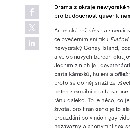
Drama z okraje newyorského 
pro budoucnost queer kinem
Americká režisérka a scenári
celovečerním snímku
Plážoví
newyorský Coney Island, pod 
a ve špinavých barech okrajov
Jedním z nich je i devatenáct
parta kámošů, hulení a příleži
proto se do něj snaží ze všec
heterosexuálního alfa samce,
ránu daleko. To je něco, co 
života, pro Frankieho je to a
brouzdání po vlnách gay vid
nezávazný a anonymní sex se