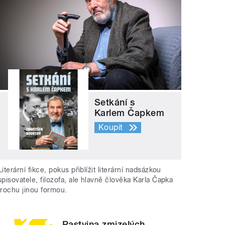
Setkání s
Karlem Čapkem
Koupit
Literární fikce, pokus přiblížit literární nadsázkou
spisovatele, filozofa, ale hlavně člověka Karla Čapka
trochu jinou formou.
Pastvina zmizelých