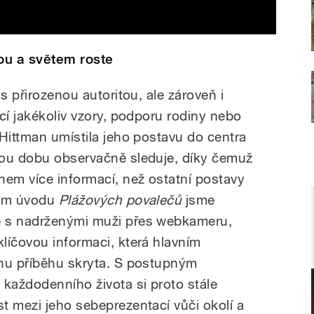
ou a světem roste
s přirozenou autoritou, ale zároveň i
cí jakékoliv vzory, podporu rodiny nebo
 Hittman umístila jeho postavu do centra
lou dobu observačně sleduje, díky čemuž
em více informací, než ostatní postavy
ném úvodu
Plážových povalečů
jsme
e s nadrženými muži přes webkameru,
líčovou informaci, která hlavním
inu příběhu skryta. S postupným
 každodenního života si proto stále
t mezi jeho sebeprezentací vůči okolí a