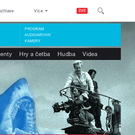
ozhlase
Více
ŽIVĚ
PROGRAM
AUDIOARCHIV
KAMERY
enty
Hry a četba
Hudba
Videa