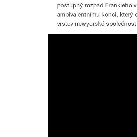
postupný rozpad Frankieho v
ambivalentnímu konci, který 
vrstev newyorské společnosti
Plážoví povaleči- oficiální 