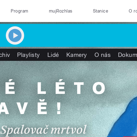
Program
mujRozhlas
Stanice
O r
chiv
Playlisty
Lidé
Kamery
O nás
Dokum