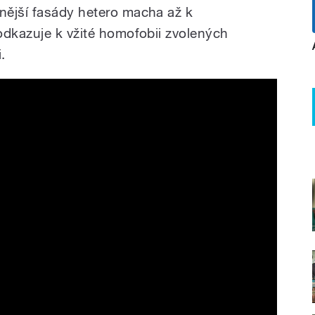
nější fasády hetero macha až k
odkazuje k vžité homofobii zvolených
.
trailer CZ