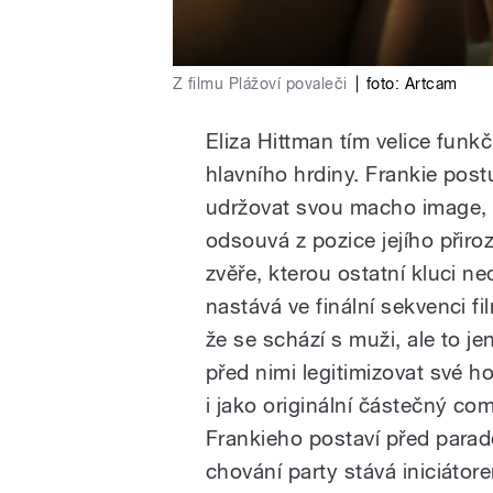
Z filmu Plážoví povaleči
|
foto:
Artcam
Eliza Hittman tím velice funkč
hlavního hrdiny. Frankie pos
udržovat svou macho image, c
odsouvá z pozice jejího přir
zvěře, kterou ostatní kluci n
nastává ve finální sekvenci f
že se schází s muži, ale to j
před nimi legitimizovat své 
i jako originální částečný co
Frankieho postaví před parado
chování party stává iniciáto