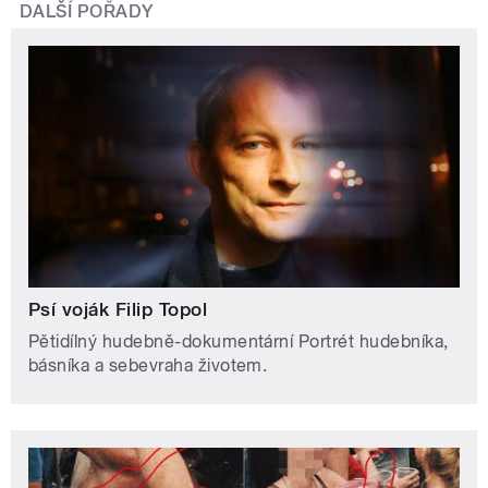
DALŠÍ POŘADY
Psí voják Filip Topol
Pětidílný hudebně-dokumentární Portrét hudebníka,
básníka a sebevraha životem.