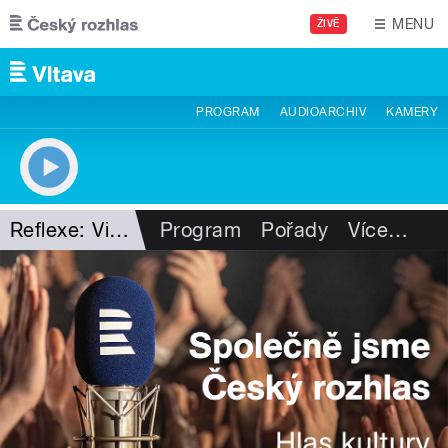
Přejít k hlavnímu obsahu
MENU
ŽIVĚ
PROGRAM
AUDIOARCHIV
KAMERY
Reflexe: Vizuální umění!
Program
Pořady
Více
…