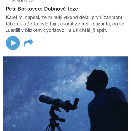
11. duben 2022
Petr Borkovec: Dubnové teze
Karel mi napsal, že minulý víkend dělali první zahradní
táborák a že to bylo fajn, akorát že rušili bažanta, co se
„usídlil v blízkém cypřišovci“ a už chtěl jít spát.