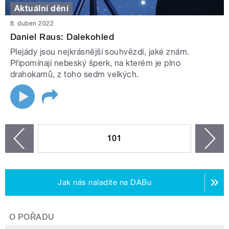
Aktuální dění
8. duben 2022
Daniel Raus: Dalekohled
Plejády jsou nejkrásnější souhvězdí, jaké znám.
Připomínají nebeský šperk, na kterém je plno
drahokamů, z toho sedm velkých.
STRÁNKY
101
n
zí
Jak nás naladíte na DABu
O POŘADU