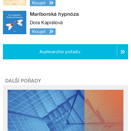
Koupit
Mariborská hypnóza
Dora Kaprálová
Koupit
Audioarchiv pořadu
DALŠÍ POŘADY