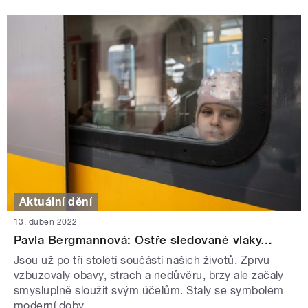
Aktuální dění
13. duben 2022
Pavla Bergmannová: Ostře sledované vlaky…
Jsou už po tři století součástí našich životů. Zprvu
vzbuzovaly obavy, strach a nedůvěru, brzy ale začaly
smysluplně sloužit svým účelům. Staly se symbolem
moderní doby.