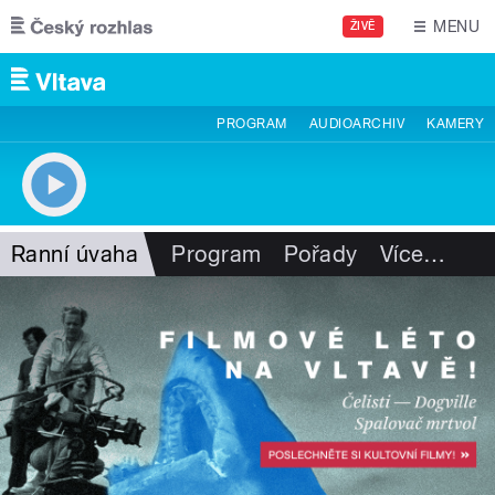
Přejít k hlavnímu obsahu
MENU
ŽIVĚ
PROGRAM
AUDIOARCHIV
KAMERY
Ranní úvaha
Program
Pořady
Více
…