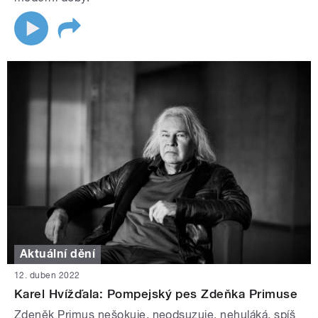
Aktuální dění
12. duben 2022
Karel Hvížďala: Pompejský pes Zdeňka Primuse
Zdeněk Primus nešokuje, neodsuzuje, nehuláká, spíš