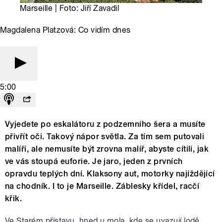
Marseille | Foto: Jiří Zavadil
Magdalena Platzová: Co vidím dnes
5:00
Vyjedete po eskalátoru z podzemního šera a musíte
přivřít oči. Takový nápor světla. Za tím sem putovali
malíři, ale nemusíte být zrovna malíř, abyste cítili, jak
ve vás stoupá euforie. Je jaro, jeden z prvních
opravdu teplých dní. Klaksony aut, motorky najíždějící
na chodník. I to je Marseille. Záblesky křídel, racčí
křik.
Ve Starém přístavu, hned u mola, kde se uvazují lodě,