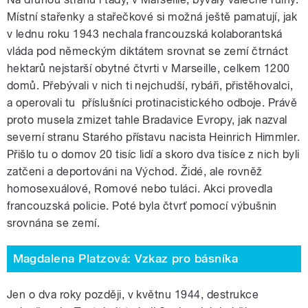
Místní stařenky a stařečkové si možná ještě pamatují, jak
v lednu roku 1943 nechala francouzská kolaborantská
vláda pod německým diktátem srovnat se zemí čtrnáct
hektarů nejstarší obytné čtvrti v Marseille, celkem 1200
domů. Přebývali v nich ti nejchudší, rybáři, přistěhovalci,
a operovali tu příslušníci protinacistického odboje. Právě
proto musela zmizet tahle Bradavice Evropy, jak nazval
severní stranu Starého přístavu nacista Heinrich Himmler.
Přišlo tu o domov 20 tisíc lidí a skoro dva tisíce z nich byli
zatčeni a deportováni na Východ. Židé, ale rovněž
homosexuálové, Romové nebo tuláci. Akci provedla
francouzská policie. Poté byla čtvrť pomocí výbušnin
srovnána se zemí.
Magdalena Platzová: Vzkaz pro básníka
Jen o dva roky později, v květnu 1944, destrukce