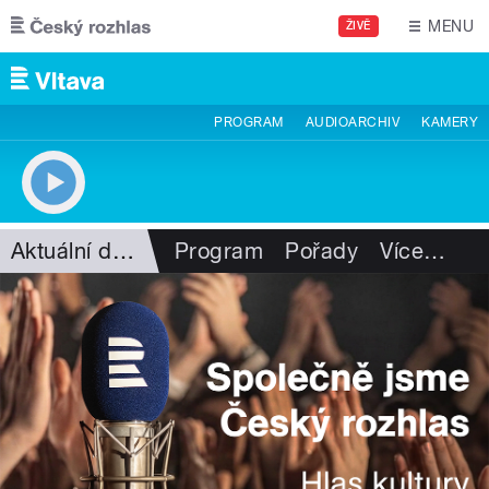
Přejít k hlavnímu obsahu
MENU
ŽIVĚ
PROGRAM
AUDIOARCHIV
KAMERY
Aktuální dění
Program
Pořady
Více
…