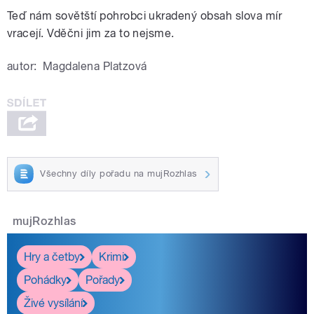
Teď nám sovětští pohrobci ukradený obsah slova mír
vracejí. Vděčni jim za to nejsme.
autor:
Magdalena Platzová
Všechny díly pořadu na mujRozhlas
mujRozhlas
Hry a četby
Krimi
Pohádky
Pořady
Živé vysílání