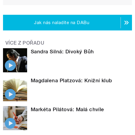
Jak nás naladíte na DABu
VÍCE Z POŘADU
Sandra Silná: Divoký Bůh
Magdalena Platzová: Knižní klub
Markéta Pilátová: Malá chvíle