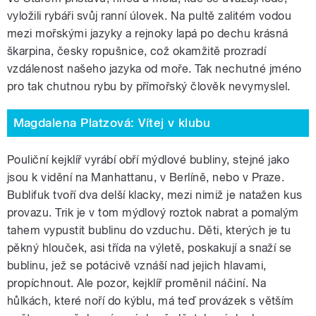
vyložili rybáři svůj ranní úlovek. Na pultě zalitém vodou
mezi mořskými jazyky a rejnoky lapá po dechu krásná
škarpina, česky ropušnice, což okamžitě prozradí
vzdálenost našeho jazyka od moře. Tak nechutné jméno
pro tak chutnou rybu by přímořský člověk nevymyslel.
Magdalena Platzová: Vítej v klubu
Pouliční kejklíř vyrábí obří mýdlové bubliny, stejné jako
jsou k vidění na Manhattanu, v Berlíně, nebo v Praze.
Bublifuk tvoří dva delší klacky, mezi nimiž je natažen kus
provazu. Trik je v tom mýdlový roztok nabrat a pomalým
tahem vypustit bublinu do vzduchu. Děti, kterých je tu
pěkný hlouček, asi třída na výletě, poskakují a snaží se
bublinu, jež se potácivě vznáší nad jejich hlavami,
propíchnout. Ale pozor, kejklíř proměnil náčiní. Na
hůlkách, které noří do kýblu, má teď provázek s větším