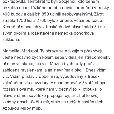
pokračovala. Tentokrát to byli Spojenci, kdo během
několika minut těžkého bombardování proměnili v trosky
400 budov a dalších 850 učinili neobyvatelnými. Život
ztratilo 1750 lidí a 2760 bylo zraněno, většinou těžce.
Kromě přístavu lehly v troskách dvě hlavní nádraží i se
svým okolím a rozestavěná německá ponorková
základna.
Marseille, Mariupol. Ty obrazy se navzájem překrývají.
Ještě nedávno bych kolem sebe viděla jen středomořský
přístav ve slunci, nic víc. Možná bych tudy prošla
zahlcena myšlenkami a ani nevnímala okolí. Dnes vidím
víc. Vidím přístav v době míru, vybudovaný z trosek,
válečnému zlu navzdory. A snad poprvé v životě chápu
rozsah slova mír, které nám v dětství tolik otloukali o
hlavu v rámci sovětské propagandy, až ztratilo svůj
vzácný obsah. Světu mír, stálo na rudých nástěnkách.
Azbukou Mupy mup.