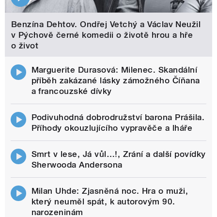
Benzína Dehtov. Ondřej Vetchý a Václav Neužil
v Pýchově černé komedii o životě hrou a hře
o život
Marguerite Durasová: Milenec. Skandální
příběh zakázané lásky zámožného Číňana
a francouzské dívky
Podivuhodná dobrodružství barona Prášila.
Příhody okouzlujícího vypravěče a lháře
Smrt v lese, Já vůl…!, Zrání a další povídky
Sherwooda Andersona
Milan Uhde: Zjasněná noc. Hra o muži,
který neuměl spát, k autorovým 90.
narozeninám