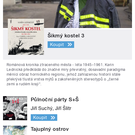
Šikmý kostel 3
Koupit
Románová kronika ztraceného města - léta 1945–1961. Karin
Lednická předkládá do značné míry převratný, dosavadní paradigma
měnící obraz hornického regionu, jehož zahlazenou historii stále
překrývá tlustá vrstva mýtů a zakořeněných stereotypů o „černé
zemi a rudém kraji“.
Půlnoční párty S+Š
Jiří Suchý, Jiří Šlitr
Koupit
Tajuplný ostrov