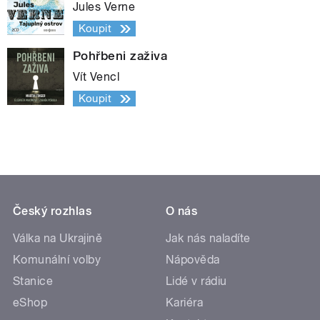
Jules Verne
Koupit
Pohřbeni zaživa
Vít Vencl
Koupit
Český rozhlas
O nás
Válka na Ukrajině
Jak nás naladíte
Komunální volby
Nápověda
Stanice
Lidé v rádiu
eShop
Kariéra