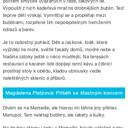
počtem smyček uvázaných v řadě, takových ok.
Vypouští z nich kadeřavá mračna drobnějších bublin. Teď
teprve děti výskají. Vymršťují se a proplétají mezi
bublinami, rozjařené tím nepolapitelným hemžením
odrazů a barev.
Je to radostný pohled. Děti a rackové, lodě, které
vyjíždějí na moře, světlé fasády domů, modré nebe a
hladina zátoky ještě o něco modřejší. Na terasách
restaurací a kaváren lidé dopíjejí ranní kávu a číšníci
prostírají stoly k obědu, kladou ubrousky vedle
naleštěných sklenic a příborů.
Magdalena Platzová: Příběh se šťastným koncem
Dívám se na Marseille, ale hlavou mi táhne jiný přístav,
Mariupol. Tam nelétají bubliny, ale rakety a kulky.
Na druhou stranu i tady, v Marseille, bývaly válečné ruiny.