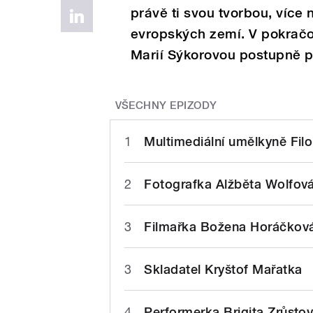
právě ti svou tvorbou, více 
evropských zemí. V pokračo
Marií Sýkorovou postupně př
VŠECHNY EPIZODY
1
Multimediální umělkyně F
2
Fotografka Alžběta Wolfova
3
Filmařka Božena Horáčkova
3
Skladatel Kryštof Mařatka
4
Performerka Brigita Zrůstov