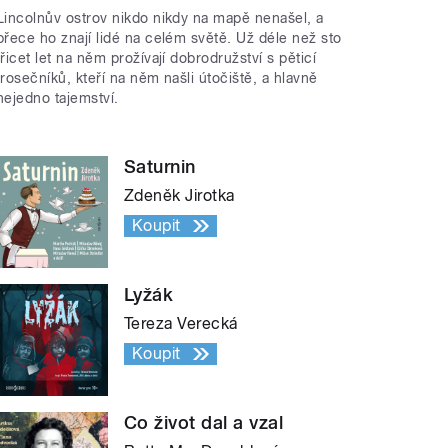
Lincolnův ostrov nikdo nikdy na mapě nenašel, a
přece ho znají lidé na celém světě. Už déle než sto
třicet let na něm prožívají dobrodružství s pěticí
trosečníků, kteří na něm našli útočiště, a hlavně
nejedno tajemství.
Saturnin
Zdeněk Jirotka
Koupit
Lyžák
Tereza Verecká
Koupit
Co život dal a vzal