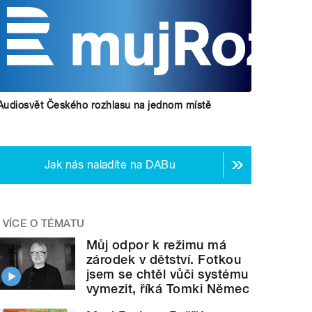
Audiosvět Českého rozhlasu na jednom místě
Jak nás naladíte na DABu
VÍCE O TÉMATU
Můj odpor k režimu má
zárodek v dětství. Fotkou
jsem se chtěl vůči systému
vymezit, říká Tomki Němec