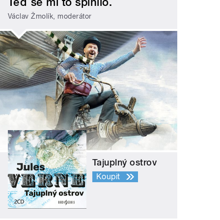
Teď se mi to splnilo.
Václav Žmolík, moderátor
Tajuplný ostrov
Koupit