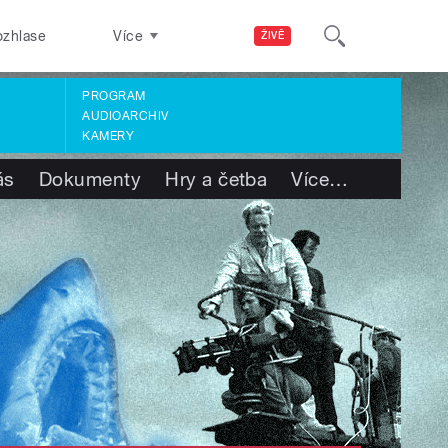
ozhlase
Více
ŽIVĚ
PROGRAM
AUDIOARCHIV
KAMERY
ás
Dokumenty
Hry a četba
Více
…