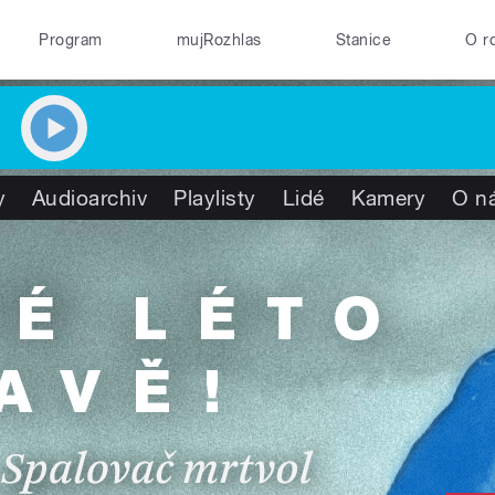
Program
mujRozhlas
Stanice
O r
y
Audioarchiv
Playlisty
Lidé
Kamery
O n