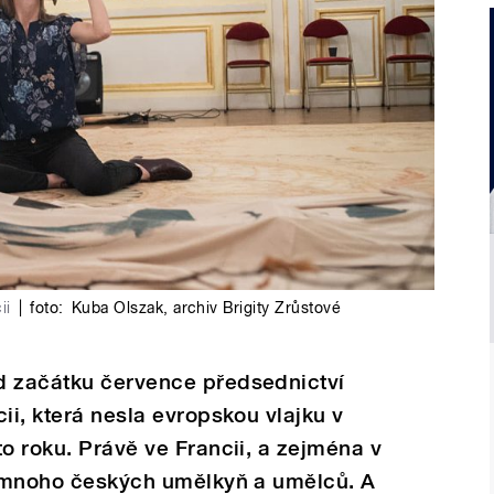
ii
|
foto:
Kuba Olszak
,
archiv Brigity Zrůstové
d začátku července předsednictví
ii, která nesla evropskou vlajku v
to roku. Právě ve Francii, a zejména v
 i mnoho českých umělkyň a umělců. A