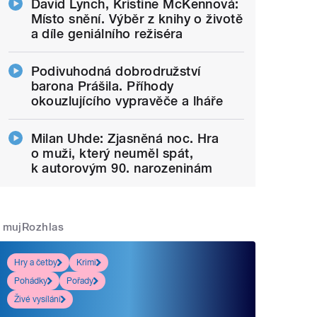
David Lynch, Kristine McKennová:
Místo snění. Výběr z knihy o životě
a díle geniálního režiséra
Podivuhodná dobrodružství
barona Prášila. Příhody
okouzlujícího vypravěče a lháře
Milan Uhde: Zjasněná noc. Hra
o muži, který neuměl spát,
k autorovým 90. narozeninám
mujRozhlas
Hry a četby
Krimi
Pohádky
Pořady
Živé vysílání