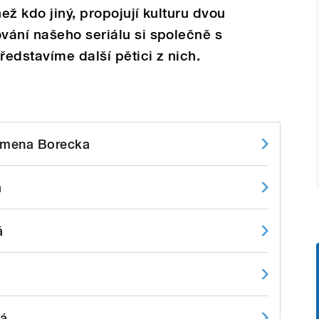
než kdo jiný, propojují kulturu dvou
vání našeho seriálu si společně s
edstavíme další pětici z nich.
ilomena Borecka
́
́
á