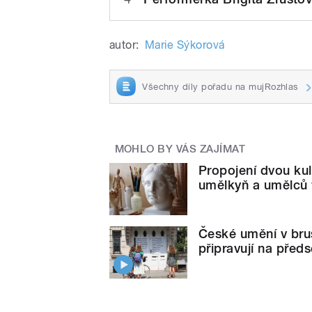
autor:
Marie Sýkorová
Všechny díly pořadu na mujRozhlas
MOHLO BY VÁS ZAJÍMAT
Propojení dvou kul
umělkyň a umělců 
České umění v bru
připravují na před