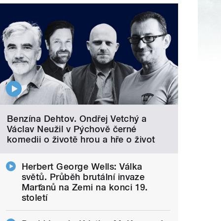
Benzína Dehtov. Ondřej Vetchý a
Václav Neužil v Pýchově černé
komedii o životě hrou a hře o život
Herbert George Wells: Válka
světů. Průběh brutální invaze
Marťanů na Zemi na konci 19.
století