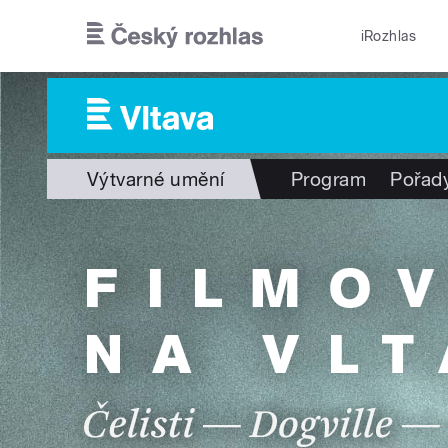
Přejít k hlavnímu obsahu
iRozhlas
Výtvarné umění
Program
Pořad