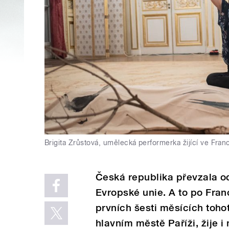
Brigita Zrůstová, umělecká performerka žijící ve Franc
Česká republika převzala o
Evropské unie. A to po Franc
prvních šesti měsících toho
hlavním městě Paříži, žije