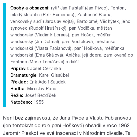
Osoby a obsazení:
rytíř Jan Falstaff (Jan Pivec), Fenton,
mladý šlechtic (Petr Haničinec), Zachariáš Bluma,
venkovský sudí (Jaroslav Vojta), Bartoloměj Věchýtek, jeho
synovec (Rudolf Hrušínský), pan Vodička, měšťan
windsorský (Vladimír Leraus), pan Hošek, měšťan
windsorský (Jiří Dohnal), paní Vodičková, měšťanka
windsorská (Vlasta Fabianová), paní Hošková, měšťanka
windsorská (Ema Skálová), Anička, její dcera, zamilovaná do
Fentona (Marie Tomášová) a další
Připravil:
Josef Červinka
Dramaturgie:
Karel Gissübel
Překlad:
Erik Adolf Saudek
Hudba:
Miroslav Ponc
Režie:
Josef Bezdíček
Natočeno:
1955
Není bez zajímavosti, že Jana Pivce a Vlastu Fabianovou
(jen tentokrát do role paní Hoškové) obsadil v roce 1962
Jaromír Pleskot ve své inscenaci v Národním divadle. Ta