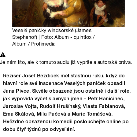
Veselé paničky windsorské (James
Stephanof) | Foto: Album - quintlox /
Album / Profimedia
Je nám líto, ale k tomuto audiu již vypršela autorská práva.
Režisér Josef Bezdíček měl šťastnou ruku, když do
hlavní role své inscenace Veselých paniček obsadil
Jana Pivce. Skvěle obsazené jsou ostatně i další role,
jak vypovídá výčet slavných jmen – Petr Haničinec,
Jaroslav Vojta, Rudolf Hrušínský, Vlasta Fabianová,
Ema Skálová, Míla Pačová a Marie Tomášová.
Hvězdně obsazenou komedii poslouchejte online po
dobu čtyř týdnů po odvysílání.