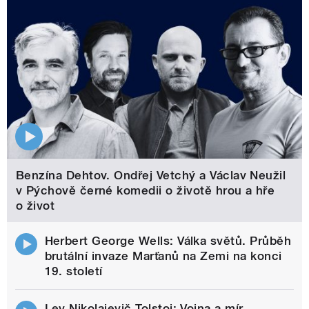
Benzína Dehtov. Ondřej Vetchý a Václav Neužil
v Pýchově černé komedii o životě hrou a hře
o život
Herbert George Wells: Válka světů. Průběh
brutální invaze Marťanů na Zemi na konci
19. století
Lev Nikolajevič Tolstoj: Vojna a mír.