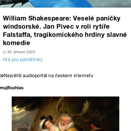
William Shakespeare: Veselé paničky
windsorské. Jan Pivec v roli rytíře
Falstaffa, tragikomického hrdiny slavné
komedie
30. březen 2025
Hra pro pamětníky
Největší audioportál na českém internetu