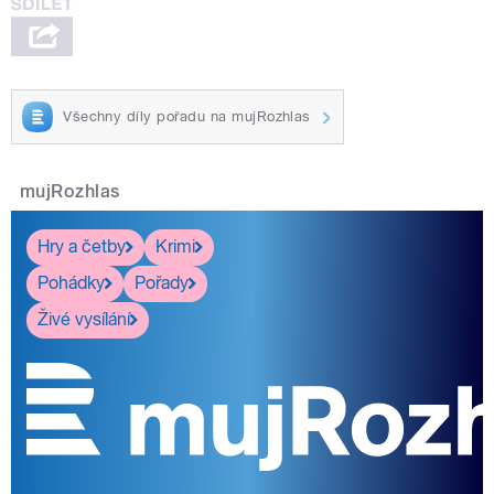
Všechny díly pořadu na mujRozhlas
mujRozhlas
Hry a četby
Krimi
Pohádky
Pořady
Živé vysílání