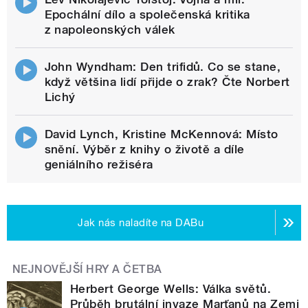
Epochální dílo a společenská kritika
z napoleonských válek
John Wyndham: Den trifidů. Co se stane,
když většina lidí přijde o zrak? Čte Norbert
Lichý
David Lynch, Kristine McKennová: Místo
snění. Výběr z knihy o životě a díle
geniálního režiséra
Jak nás naladíte na DABu
NEJNOVĚJŠÍ HRY A ČETBA
Herbert George Wells: Válka světů.
Průběh brutální invaze Marťanů na Zemi