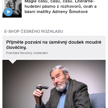
Magie času, času, času. Literárně-
hudební pásmo z rozhovorů, úvah a
básní malířky Adrieny Šimotové
E-SHOP ČESKÉHO ROZHLASU
Přijměte pozvání na úsměvný doušek moudré
člověčiny.
František Novotný, moderátor