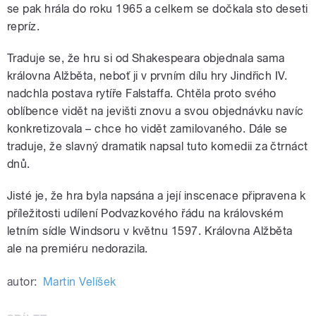
se pak hrála do roku 1965 a celkem se dočkala sto deseti
repríz.
Traduje se, že hru si od Shakespeara objednala sama
královna Alžběta, neboť ji v prvním dílu hry Jindřich IV.
nadchla postava rytíře Falstaffa. Chtěla proto svého
oblíbence vidět na jevišti znovu a svou objednávku navíc
konkretizovala – chce ho vidět zamilovaného. Dále se
traduje, že slavný dramatik napsal tuto komedii za čtrnáct
dnů.
Jisté je, že hra byla napsána a její inscenace připravena k
příležitosti udílení
Podvazkového řádu
na královském
letním sídle
Windsoru
v květnu
1597
. Královna Alžběta
ale na premiéru nedorazila.
autor:
Martin Velíšek