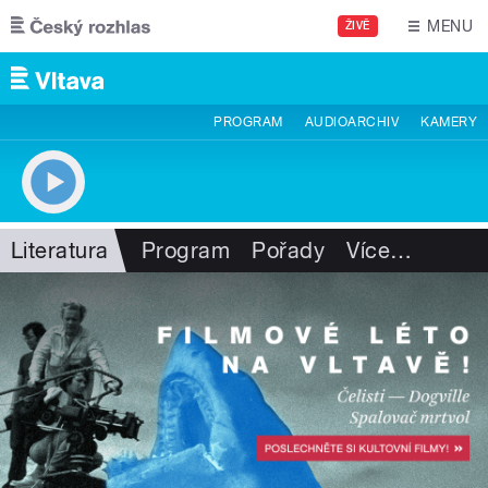
Přejít k hlavnímu obsahu
MENU
ŽIVĚ
PROGRAM
AUDIOARCHIV
KAMERY
Literatura
Program
Pořady
Více
…