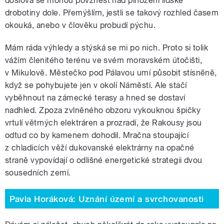
doslova se mohou povznést nad pinožení lidské
drobotiny dole. Přemýšlím, jestli se takový rozhled časem
okouká, anebo v člověku probudí pýchu.
Mám ráda výhledy a stýská se mi po nich. Proto si tolik
vážím členitého terénu ve svém moravském útočišti,
v Mikulově. Městečko pod Pálavou umí působit stísněně,
když se pohybujete jen v okolí Náměstí. Ale stačí
vyběhnout na zámecké terasy a hned se dostaví
nadhled. Zpoza zvlněného obzoru vykouknou špičky
vrtulí větrných elektráren a prozradí, že Rakousy jsou
odtud co by kamenem dohodil. Mračna stoupající
z chladicích věží dukovanské elektrárny na opačné
straně vypovídají o odlišné energetické strategii dvou
sousedních zemí.
Pavla Horáková: Uznání území a svrchovanosti