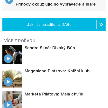
Příhody okouzlujícího vypravěče a lháře
Jak nás naladíte na DABu
VÍCE Z POŘADU
Sandra Silná: Divoký Bůh
Magdalena Platzová: Knižní klub
Markéta Pilátová: Malá chvíle