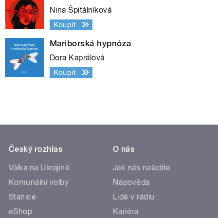
Nina Špitálníková
Koupit
Mariborská hypnóza
Dora Kaprálová
Koupit
Český rozhlas
O nás
Válka na Ukrajině
Jak nás naladíte
Komunální volby
Nápověda
Stanice
Lidé v rádiu
eShop
Kariéra