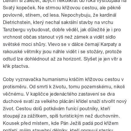
Dávám si záležet, abych několikrát do roka vystoupala na
Svatý kopeček. Ne strmou křížovou cestou, ale pěkně
povlovně, stínem, od lesa. Nepochybuju, že kardinál
Dietrichstein, který nechal sakrální stavby na vrchu
Tanzbergu vybudovat, dobře věděl, jak důležité je i pro
vrchnost občas stanout výš než zámek a vidět sídlo
světské moci shůry. Vlevo se v dálce černají Karpaty a
rakouské větrníky jsou náhle vidět i se stožáry, protože
odtud lze dohlédnout až za horizont. Slyšet je jen vítr a
křik ptactva.
Coby vyznavačka humanismu kráčím křížovou cestou v
protisměru. Od smrti k životu, tomu pozemskému, nikoli
věčnému. V kapličce jedenáctého zastavení se dva
duchové svatí za velkého plácání křídel snaží stvořit nový
život. Cestou dolů potkávám funící poutníky, kteří
stoupají za zážitkem, spíš turistickým než duchovním.
Kousek před místem, kde Pán Ježíš padá pod křížem
potřetí, míjím stavební dělníky, kteří opravují stezku.