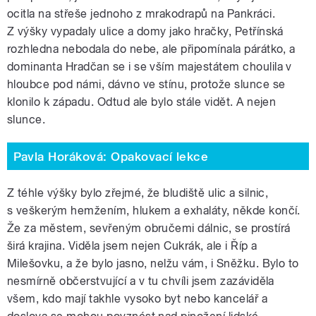
ocitla na střeše jednoho z mrakodrapů na Pankráci.
Z výšky vypadaly ulice a domy jako hračky, Petřínská
rozhledna nebodala do nebe, ale připomínala párátko, a
dominanta Hradčan se i se vším majestátem choulila v
hloubce pod námi, dávno ve stínu, protože slunce se
klonilo k západu. Odtud ale bylo stále vidět. A nejen
slunce.
Pavla Horáková: Opakovací lekce
Z téhle výšky bylo zřejmé, že bludiště ulic a silnic,
s veškerým hemžením, hlukem a exhaláty, někde končí.
Že za městem, sevřeným obručemi dálnic, se prostírá
širá krajina. Viděla jsem nejen Cukrák, ale i Říp a
Milešovku, a že bylo jasno, nelžu vám, i Sněžku. Bylo to
nesmírně občerstvující a v tu chvíli jsem zazáviděla
všem, kdo mají takhle vysoko byt nebo kancelář a