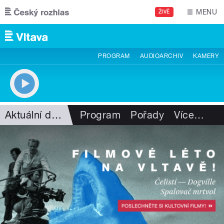
Přejít k hlavnímu obsahu
MENU
ŽIVĚ
PROGRAM
AUDIOARCHIV
KAMERY
Aktuální dění
Program
Pořady
Více
…