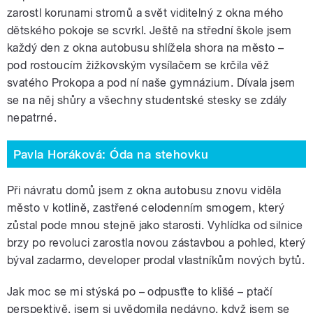
zarostl korunami stromů a svět viditelný z okna mého
dětského pokoje se scvrkl. Ještě na střední škole jsem
každý den z okna autobusu shlížela shora na město –
pod rostoucím žižkovským vysílačem se krčila věž
svatého Prokopa a pod ní naše gymnázium. Dívala jsem
se na něj shůry a všechny studentské stesky se zdály
nepatrné.
Pavla Horáková: Óda na stehovku
Při návratu domů jsem z okna autobusu znovu viděla
město v kotlině, zastřené celodenním smogem, který
zůstal pode mnou stejně jako starosti. Vyhlídka od silnice
brzy po revoluci zarostla novou zástavbou a pohled, který
býval zadarmo, developer prodal vlastníkům nových bytů.
Jak moc se mi stýská po – odpusťte to klišé – ptačí
perspektivě, jsem si uvědomila nedávno, když jsem se