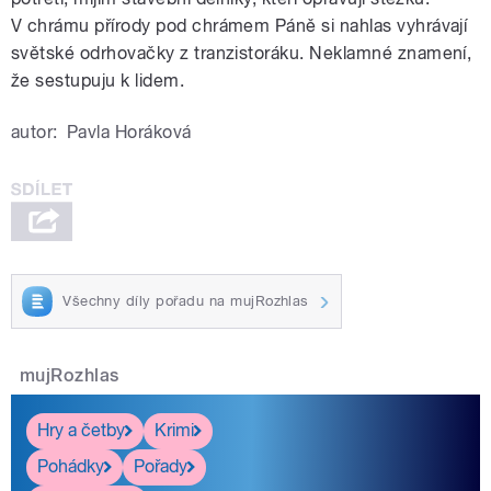
V chrámu přírody pod chrámem Páně si nahlas vyhrávají
světské odrhovačky z tranzistoráku. Neklamné znamení,
že sestupuju k lidem.
autor:
Pavla Horáková
Všechny díly pořadu na mujRozhlas
mujRozhlas
Hry a četby
Krimi
Pohádky
Pořady