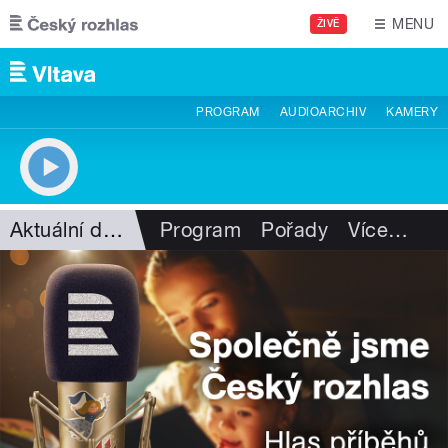
Přejít k hlavnímu obsahu
MENU
ŽIVĚ
PROGRAM
AUDIOARCHIV
KAMERY
Aktuální dění
Program
Pořady
Více
…