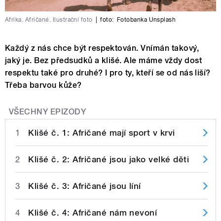
Afrika. Afričané. Ilustrační foto
|
foto:
Fotobanka Unsplash
Každý z nás chce být respektován. Vnímán takový,
jaký je. Bez předsudků a klišé. Ale máme vždy dost
respektu také pro druhé? I pro ty, kteří se od nás liší?
Třeba barvou kůže?
VŠECHNY EPIZODY
1
Klišé č. 1: Afričané mají sport v krvi
2
Klišé č. 2: Afričané jsou jako velké děti
3
Klišé č. 3: Afričané jsou líní
4
Klišé č. 4: Afričané nám nevoní