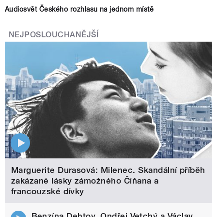
Audiosvět Českého rozhlasu na jednom místě
NEJPOSLOUCHANĚJŠÍ
Marguerite Durasová: Milenec. Skandální příběh
zakázané lásky zámožného Číňana a
francouzské dívky
Benzína Dehtov. Ondřej Vetchý a Václav