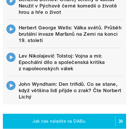
Neužil v Pýchově černé komedii o životě
hrou a hře o život
Herbert George Wells: Válka světů. Průběh
brutální invaze Marťanů na Zemi na konci
19. století
Lev Nikolajevič Tolstoj: Vojna a mír.
Epochální dílo a společenská kritika
z napoleonských válek
John Wyndham: Den trifidů. Co se stane,
když většina lidí přijde o zrak? Čte Norbert
Lichý
Jak nás naladíte na DABu