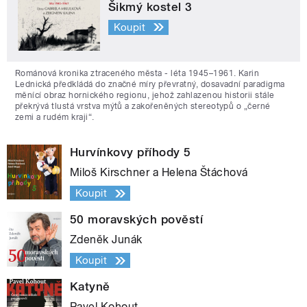
Šikmý kostel 3
Koupit
Románová kronika ztraceného města - léta 1945–1961. Karin
Lednická předkládá do značné míry převratný, dosavadní paradigma
měnící obraz hornického regionu, jehož zahlazenou historii stále
překrývá tlustá vrstva mýtů a zakořeněných stereotypů o „černé
zemi a rudém kraji“.
Hurvínkovy příhody 5
Miloš Kirschner a Helena Štáchová
Koupit
50 moravských pověstí
Zdeněk Junák
Koupit
Katyně
Pavel Kohout