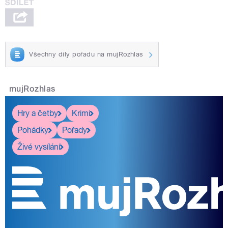
Všechny díly pořadu na mujRozhlas
mujRozhlas
Hry a četby
Krimi
Pohádky
Pořady
Živé vysílání