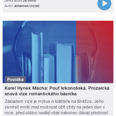
Délka audia
28 minut
Autor
Johannes Urzidil
Povídka
Karel Hynek Mácha: Pouť krkonošská. Prozaická
snová vize romantického básníka
Základem vize je mýtus o klášteře na Sněžce. Jeho
zemřelí mniši mají možnost ožít vždy na jeden den v
roce, před stálou nadějí však nakonec dávají přednost