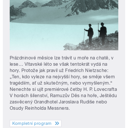
Prázdninové měsíce lze trávit u moře na chatě, v
lese… Vltavské léto se však tentokrát vydá na
hory. Protože jak pravil už Friedrich Nietzsche:
„Ten, kdo vyleze na nejvyšší hory, se směje všem
tragédiím, ať už skutečným, nebo vymyšleným.“
Nenechte si ujít premiérové četby H. P. Lovecrafta
V horách šílenství, Ramuzův Děs na hoře, Ještědu
zasvěcený Grandhotel Jaroslava Rudiše nebo
Osudy Reinholda Messnera.
Kompletní program