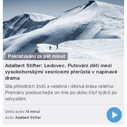
Pokračování za pět minut
Adalbert Stifter: Ledovec. Putování dětí mezi
vysokohorskými vesnicemi přerůstá v napínavé
drama
Síla přírodních živlů a velebná i děsivá krása velehor.
Premiéru poslouchejte on-line po dobu čtyř týdnů po
odvysílání.
Délka audia
74 minut
Autor
Adalbert Stifter