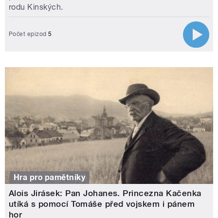
rodu Kinských.
Počet epizod
5
Hra pro pamětníky
Alois Jirásek: Pan Johanes. Princezna Kačenka
utíká s pomocí Tomáše před vojskem i pánem
hor