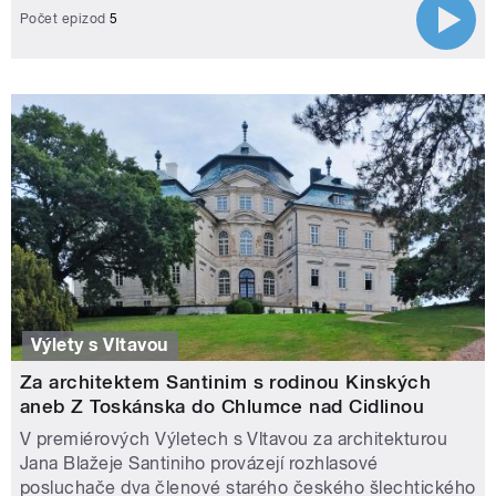
Počet epizod
5
Výlety s Vltavou
Za architektem Santinim s rodinou Kinských
aneb Z Toskánska do Chlumce nad Cidlinou
V premiérových Výletech s Vltavou za architekturou
Jana Blažeje Santiniho provázejí rozhlasové
posluchače dva členové starého českého šlechtického