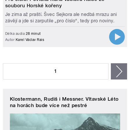
souboru Horské kořeny
Je zima až praští. Švec Sejkora ale nedbá mrazu ani
závějí a jde si zarputile „pro číslo“, tedy pro noviny.
Délka audia
28 minut
Autor
Karel Václav Rais
STRÁNKY
1
n
Klostermann, Rudiš i Messner. Vltavské Léto
na horách bude více než pestré