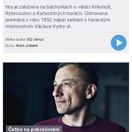
Hra je založena na báchorkách o vládci Krkonoš,
Rýbrcoulovi a Kačenčiných horách. Obnovená
premiéra z roku 1952 nabízí setkání s hereckým
mistrovstvím Václava Vydry st.
Délka audia
102 minut
Autor
Alois Jirásek
Četba na pokračování