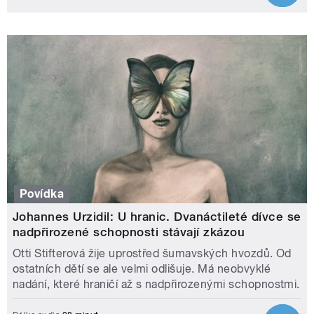
Povídka
Johannes Urzidil: U hranic. Dvanáctileté dívce se
nadpřirozené schopnosti stávají zkázou
Otti Stifterová žije uprostřed šumavských hvozdů. Od
ostatních dětí se ale velmi odlišuje. Má neobvyklé
nadání, které hraničí až s nadpřirozenými schopnostmi.