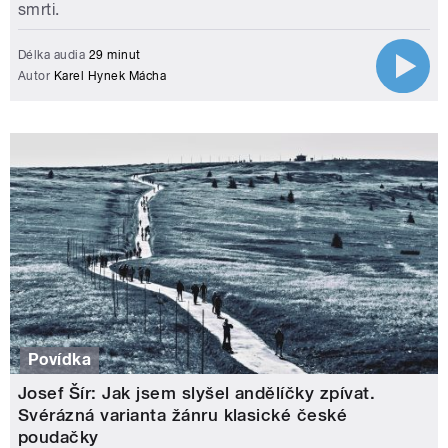
smrti.
Délka audia
29 minut
Autor
Karel Hynek Mácha
Povídka
Josef Šír: Jak jsem slyšel andělíčky zpívat.
Svérázná varianta žánru klasické české
poudačky