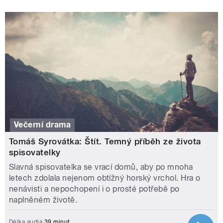
Večerní drama
Tomáš Syrovátka: Štít. Temný příběh ze života
spisovatelky
Slavná spisovatelka se vrací domů, aby po mnoha
letech zdolala nejenom obtížný horský vrchol. Hra o
nenávisti a nepochopení i o prosté potřebě po
naplněném životě.
Délka audia
39 minut