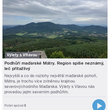
Výlety s Vltavou
Podhůří maďarské Mátry. Region spíše neznámý,
leč přitažlivý
Nejvyšší a co do rozlohy největší maďarské pohoří,
Mátra, je trochu více zvlněnou krajinou
severovýchodního Maďarska. Výlety s Vlavou nás
provedou jejím severním podhůřím.
Počet epizod
5