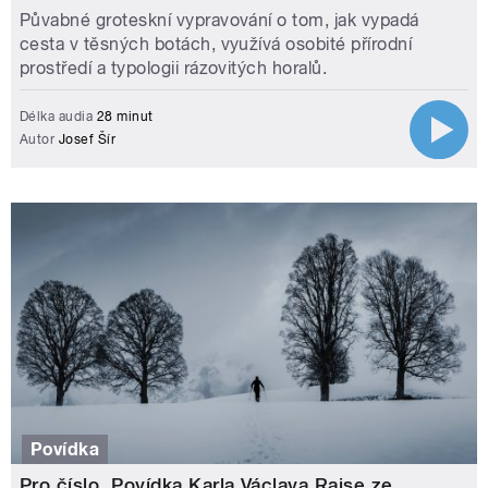
Půvabné groteskní vypravování o tom, jak vypadá
cesta v těsných botách, využívá osobité přírodní
prostředí a typologii rázovitých horalů.
Délka audia
28 minut
Autor
Josef Šír
Povídka
Pro číslo. Povídka Karla Václava Raise ze