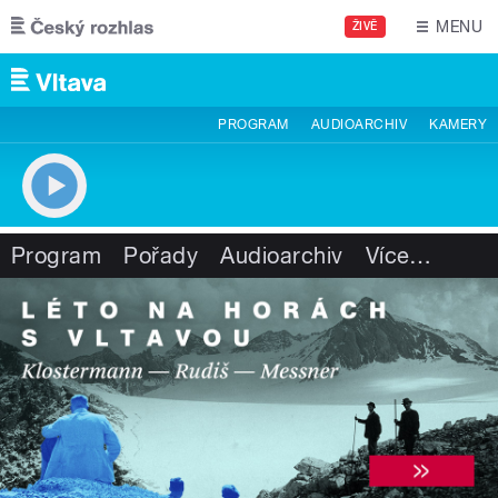
Přejít k hlavnímu obsahu
MENU
ŽIVĚ
PROGRAM
AUDIOARCHIV
KAMERY
Program
Pořady
Audioarchiv
Více
…