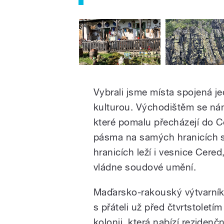
Vybrali jsme místa spojená jed
kulturou. Východištěm se ná
které pomalu přecházejí do C
pásma na samých hranicích s
hranicích leží i vesnice Cere
vládne soudové umění.
Maďarsko-rakouský výtvarník
s přáteli už před čtvrtstolet
kolonii, která nabízí reziden