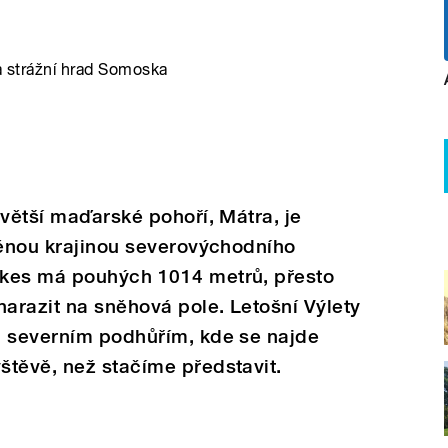
 a strážní hrad Somoska
jvětší maďarské pohoří, Mátra, je
něnou krajinou severovýchodního
ékes má pouhých 1014 metrů, přesto
arazit na sněhová pole. Letošní Výlety
m severním podhůřím, kde se najde
štěvě, než stačíme představit.