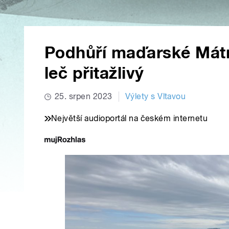
Podhůří maďarské Mátr
leč přitažlivý
25. srpen 2023
Výlety s Vltavou
Největší audioportál na českém internetu