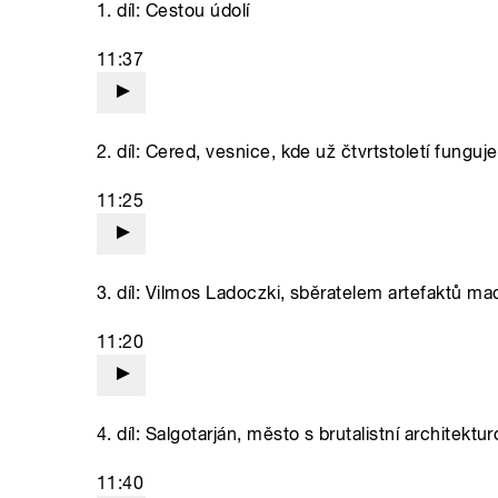
1. díl: Cestou údolí
11:37
2. díl: Cered, vesnice, kde už čtvrtstoletí fungu
11:25
3. díl: Vilmos Ladoczki, sběratelem artefaktů ma
11:20
4. díl: Salgotarján, město s brutalistní architekt
11:40