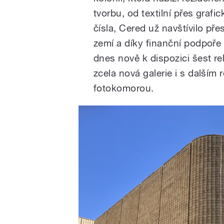
tvorbu, od textilní přes graf
čísla, Cered už navštívilo pře
zemí a díky finanční podpoře 
dnes nově k dispozici šest r
zcela nová galerie i s dalším
fotokomorou.