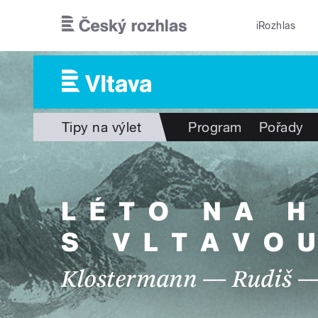
Přejít k hlavnímu obsahu
iRozhlas
Tipy na výlet
Program
Pořady