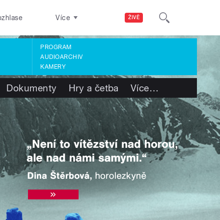
ozhlase
Více
ŽIVĚ
PROGRAM
AUDIOARCHIV
KAMERY
Dokumenty
Hry a četba
Více
…