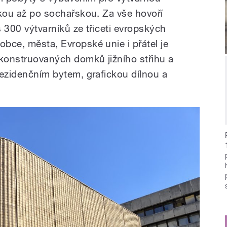
ickou až po sochařskou. Za vše hovoří
s 300 výtvarníků ze třiceti evropských
obce, města, Evropské unie i přátel je
ekonstruovaných domků jižního střihu a
 rezidenčním bytem, grafickou dílnou a