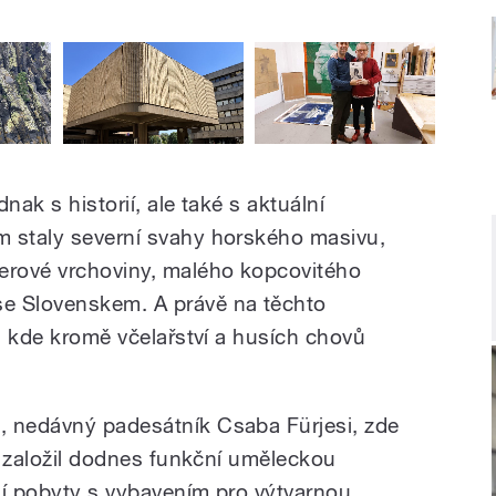
nak s historií, ale také s aktuální
m staly severní svahy horského masivu,
erové vrchoviny, malého kopcovitého
e Slovenskem. A právě na těchto
d, kde kromě včelařství a husích chovů
, nedávný padesátník Csaba Fürjesi, zde
ím založil dodnes funkční uměleckou
ční pobyty s vybavením pro výtvarnou