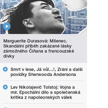
Marguerite Durasová: Milenec.
Skandální příběh zakázané lásky
zámožného Číňana a francouzské
dívky
Smrt v lese, Já vůl…!, Zrání a další
povídky Sherwooda Andersona
Lev Nikolajevič Tolstoj: Vojna a
mír. Epochální dílo a společenská
kritika z napoleonských válek