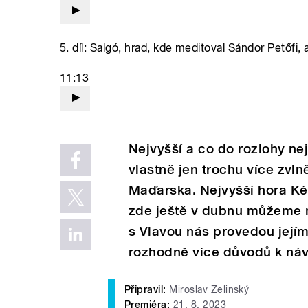
5. díl: Salgó, hrad, kde meditoval Sándor Petőfi,
11:13
Nejvyšší a co do rozlohy ne
vlastně jen trochu více zvl
Maďarska. Nejvyšší hora K
zde ještě v dubnu můžeme n
s Vlavou nás provedou její
rozhodně více důvodů k náv
Připravil:
Miroslav Zelinský
Premiéra:
21. 8. 2023