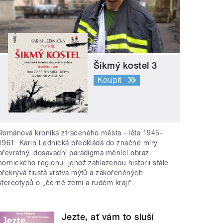
Šikmý kostel 3
Koupit
Románová kronika ztraceného města - léta 1945–
1961. Karin Lednická předkládá do značné míry
převratný, dosavadní paradigma měnící obraz
hornického regionu, jehož zahlazenou historii stále
překrývá tlustá vrstva mýtů a zakořeněných
stereotypů o „černé zemi a rudém kraji“.
Jezte, ať vám to sluší