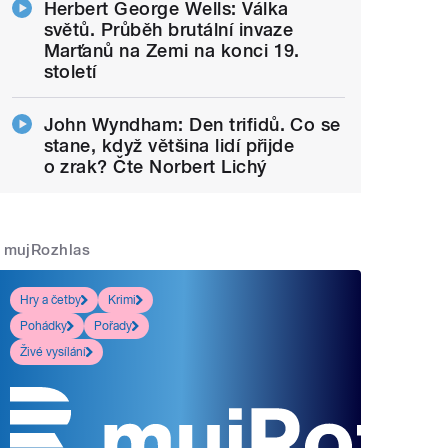
Herbert George Wells: Válka
světů. Průběh brutální invaze
Marťanů na Zemi na konci 19.
století
John Wyndham: Den trifidů. Co se
stane, když většina lidí přijde
o zrak? Čte Norbert Lichý
mujRozhlas
Hry a četby
Krimi
Pohádky
Pořady
Živé vysílání