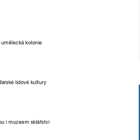
je umělecká kolonie
ďarské lidové kultury
urou i muzeem sklářství