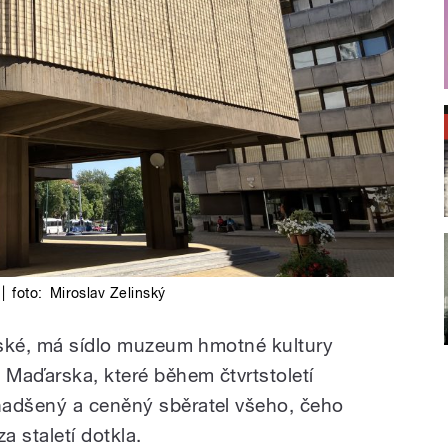
|
foto:
Miroslav Zelinský
enské, má sídlo muzeum hmotné kultury
 Maďarska, které během čtvrtstoletí
nadšený a ceněný sběratel všeho, čeho
a staletí dotkla.