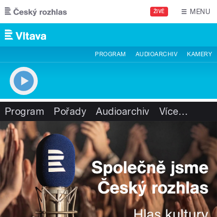
Přejít k hlavnímu obsahu
MENU
ŽIVĚ
PROGRAM
AUDIOARCHIV
KAMERY
Program
Pořady
Audioarchiv
Více
…