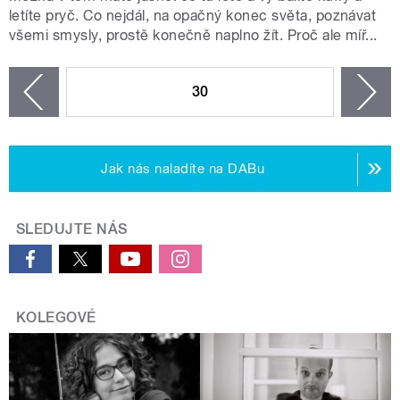
letíte pryč. Co nejdál, na opačný konec světa, poznávat
všemi smysly, prostě konečně naplno žít. Proč ale míř...
STRÁNKY
30
n
zí
Jak nás naladíte na DABu
SLEDUJTE NÁS
KOLEGOVÉ