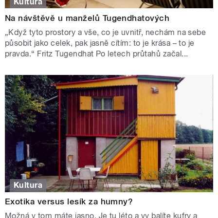
Kultura
Na návštěvě u manželů Tugendhatových
„Když tyto prostory a vše, co je uvnitř, nechám na sebe
působit jako celek, pak jasně cítím: to je krása – to je
pravda.“ Fritz Tugendhat Po letech průtahů začal...
Kultura
Exotika versus lesík za humny?
Možná v tom máte jasno. Je tu léto a vy balíte kufry a