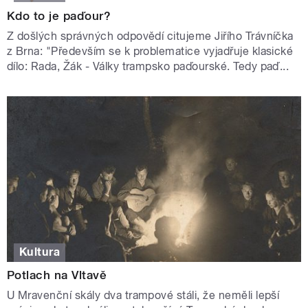
Kdo to je paďour?
Z došlých správných odpovědí citujeme Jiřího Trávníčka
z Brna: "Především se k problematice vyjadřuje klasické
dílo: Rada, Žák - Války trampsko paďourské. Tedy paď...
Kultura
Potlach na Vltavě
U Mravenční skály dva trampové stáli, že neměli lepší