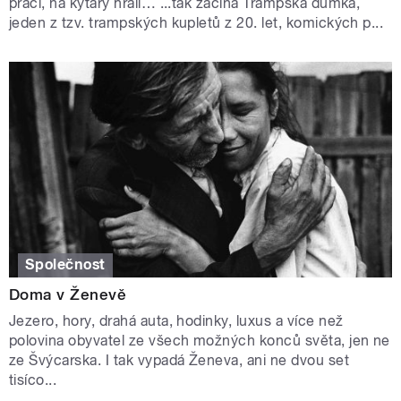
práci, na kytary hráli… ...tak začíná Trampská dumka,
jeden z tzv. trampských kupletů z 20. let, komických p...
Společnost
Doma v Ženevě
Jezero, hory, drahá auta, hodinky, luxus a více než
polovina obyvatel ze všech možných konců světa, jen ne
ze Švýcarska. I tak vypadá Ženeva, ani ne dvou set
tisíco...