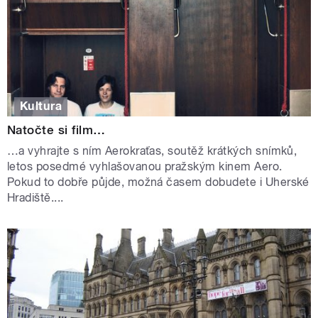
Kultura
Natočte si film…
…a vyhrajte s ním Aerokraťas, soutěž krátkých snímků,
letos posedmé vyhlašovanou pražským kinem Aero.
Pokud to dobře půjde, možná časem dobudete i Uherské
Hradiště....