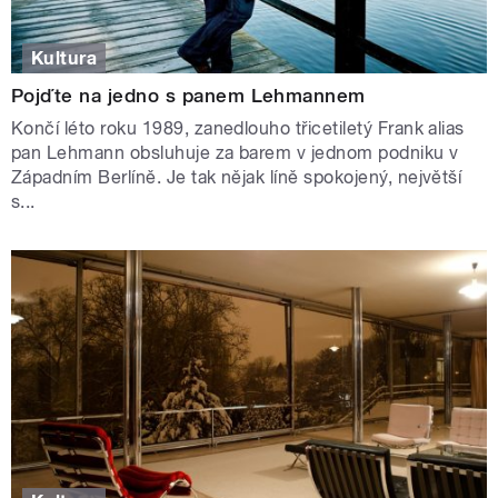
Kultura
Pojďte na jedno s panem Lehmannem
Končí léto roku 1989, zanedlouho třicetiletý Frank alias
pan Lehmann obsluhuje za barem v jednom podniku v
Západním Berlíně. Je tak nějak líně spokojený, největší
s...