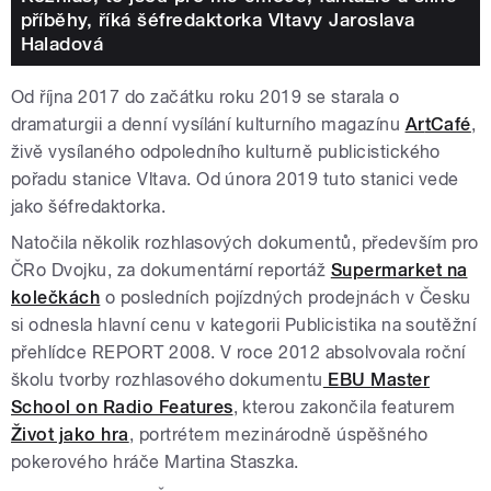
příběhy, říká šéfredaktorka Vltavy Jaroslava
Haladová
Od října 2017 do začátku roku 2019 se
starala o
dramaturgii a denní vysílání kulturního magazínu
Ar
tCafé
,
živě vysílaného odpoledního kulturně publicistického
pořadu stanice Vltava. Od února 2019 tuto stanici vede
jako šéfredaktorka.
Natočila několik rozhlasových dokumentů, především pro
ČRo Dvojku, za dokumentární reportáž
Supermarket na
kolečkách
o posledních pojízdných prodejnách v Česku
si odnesla hlavní cenu v kategorii Publicistika na soutěžní
přehlídce REPORT 2008. V roce 2012 absolvovala roční
školu tvorby rozhlasového dokumentu
EBU Master
School on Radio Features
, kterou zakončila featurem
Život jako hra
, portrétem mezinárodně úspěšného
pokerového hráče Martina Staszka.