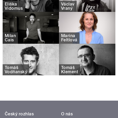
Eliška
Václav
Vidomus
Vraný
Milan
Marina
Cais
Feltlová
Tomáš
Tomáš
Vodňanský
Klement
Český rozhlas
O nás