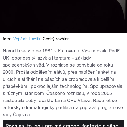
foto:
Vojtěch Havlík
,
Český rozhlas
Narodila se v roce 1981 v Klatovech. Vystudovala PedF
UK, obor český jazyk a literatura – základy
společenských věd. V rozhlase se pohybuje od roku
2000. Prošla oddělením elévů, přes natáčení anket na
ulicích a stříhání na páscích se propracovala k delším
příspěvkům i pokročilejším technologiím. Spolupracovala
s různými stanicemi Českého rozhlasu, v roce 2005
nastoupila coby redaktorka na ČRo Vltava. Řadu let se
autorsky i dramaturgicky podílela na přípravě programové
řady Čajovna.
Rozhlas, to jsou pro mě emoce, fantazie a silné