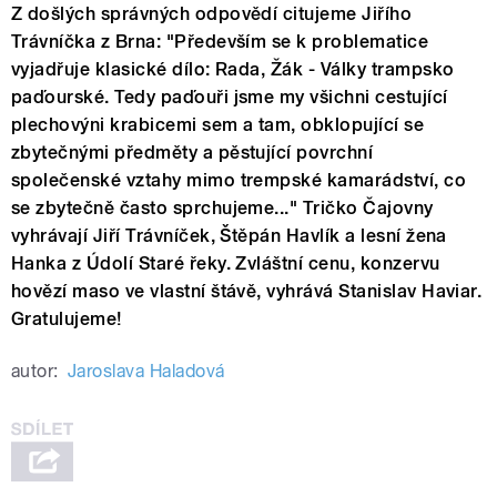
Z došlých správných odpovědí citujeme Jiřího
Trávníčka z Brna: "Především se k problematice
vyjadřuje klasické dílo: Rada, Žák - Války trampsko
paďourské. Tedy paďouři jsme my všichni cestující
plechovýni krabicemi sem a tam, obklopující se
zbytečnými předměty a pěstující povrchní
společenské vztahy mimo trempské kamarádství, co
se zbytečně často sprchujeme..." Tričko Čajovny
vyhrávají Jiří Trávníček, Štěpán Havlík a lesní žena
Hanka z Údolí Staré řeky. Zvláštní cenu, konzervu
hovězí maso ve vlastní štávě, vyhrává Stanislav Haviar.
Gratulujeme!
autor:
Jaroslava Haladová