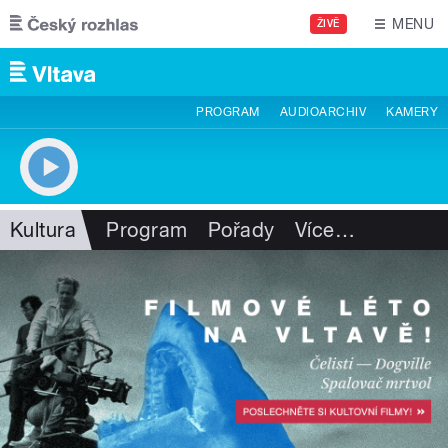
Přejít k hlavnímu obsahu
MENU
ŽIVĚ
PROGRAM
AUDIOARCHIV
KAMERY
Kultura
Program
Pořady
Více
…