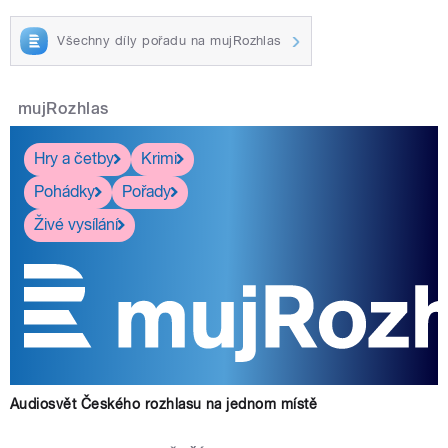
Všechny díly pořadu na mujRozhlas
mujRozhlas
Hry a četby
Krimi
Pohádky
Pořady
Živé vysílání
Audiosvět Českého rozhlasu na jednom místě