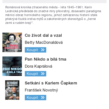
Románová kronika ztraceného města - léta 1945–1961. Karin
Lednická předkládá do značné míry převratný, dosavadní paradigma
měnící obraz hornického regionu, jehož zahlazenou historii stále
překrývá tlustá vrstva mýtů a zakořeněných stereotypů o „černé
zemi a rudém kraji“.
Co život dal a vzal
Betty MacDonaldová
Koupit
Pan Nikdo a bílá tma
Dora Kaprálová
Koupit
Setkání s Karlem Čapkem
František Novotný
Koupit