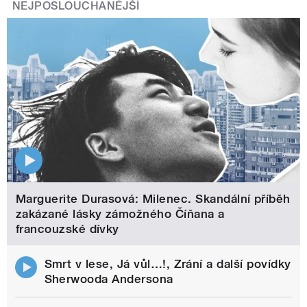
NEJPOSLOUCHANĚJŠÍ
Marguerite Durasová: Milenec. Skandální příběh
zakázané lásky zámožného Číňana a
francouzské dívky
Smrt v lese, Já vůl…!, Zrání a další povídky
Sherwooda Andersona