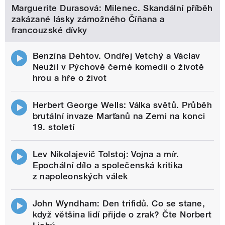
Marguerite Durasová: Milenec. Skandální příběh
zakázané lásky zámožného Číňana a
francouzské dívky
Benzína Dehtov. Ondřej Vetchý a Václav
Neužil v Pýchově černé komedii o životě
hrou a hře o život
Herbert George Wells: Válka světů. Průběh
brutální invaze Marťanů na Zemi na konci
19. století
Lev Nikolajevič Tolstoj: Vojna a mír.
Epochální dílo a společenská kritika
z napoleonských válek
John Wyndham: Den trifidů. Co se stane,
když většina lidí přijde o zrak? Čte Norbert