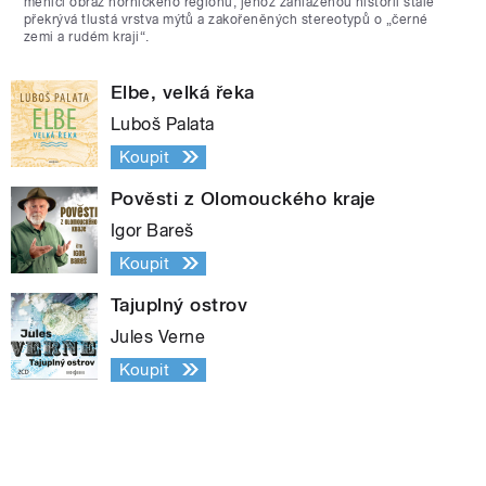
měnící obraz hornického regionu, jehož zahlazenou historii stále
překrývá tlustá vrstva mýtů a zakořeněných stereotypů o „černé
zemi a rudém kraji“.
Elbe, velká řeka
Luboš Palata
Koupit
Pověsti z Olomouckého kraje
Igor Bareš
Koupit
Tajuplný ostrov
Jules Verne
Koupit