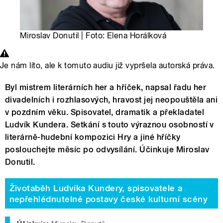
Miroslav Donutil | Foto: Elena Horálková
Je nám líto, ale k tomuto audiu již vypršela autorská práva.
Byl mistrem literárních her a hříček, napsal řadu her
divadelních i rozhlasových, hravost jej neopouštěla ani
v pozdním věku. Spisovatel, dramatik a překladatel
Ludvík Kundera. Setkání s touto výraznou osobností v
literárně-hudební kompozici Hry a jiné hříčky
poslouchejte měsíc po odvysílání. Účinkuje Miroslav
Donutil.
Životaběh Ludvíka Kundery, spisovatele a
nepřehlédnutelné postavy české kulturní scény