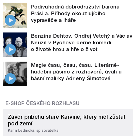
Podivuhodná dobrodružství barona
Prášila. Příhody okouzlujícího
vypravěče a lháře
Benzína Dehtov. Ondřej Vetchý a Václav
Neužil v Pýchově černé komedii
o životě hrou a hře o život
Magie času, času, času. Literárně-
hudební pásmo z rozhovorů, úvah a
básní malířky Adrieny Šimotové
E-SHOP ČESKÉHO ROZHLASU
Závěr příběhu staré Karviné, který měl zůstat
pod zemí
Karin Lednická, spisovatelka