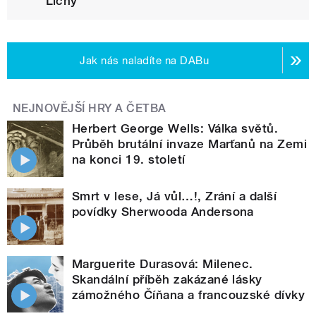
Lichý
Jak nás naladíte na DABu
NEJNOVĚJŠÍ HRY A ČETBA
Herbert George Wells: Válka světů.
Průběh brutální invaze Marťanů na Zemi
na konci 19. století
Smrt v lese, Já vůl…!, Zrání a další
povídky Sherwooda Andersona
Marguerite Durasová: Milenec.
Skandální příběh zakázané lásky
zámožného Číňana a francouzské dívky