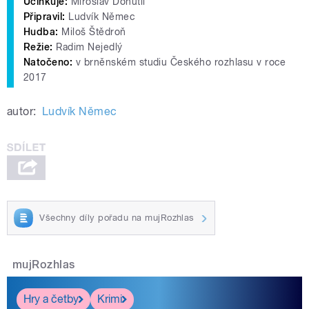
Účinkuje:
Miroslav Donutil
Připravil:
Ludvík Němec
Hudba:
Miloš Štědroň
Režie:
Radim Nejedlý
Natočeno:
v brněnském studiu Českého rozhlasu v roce
2017
autor:
Ludvík Němec
Všechny díly pořadu na mujRozhlas
mujRozhlas
Hry a četby
Krimi