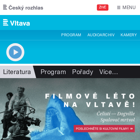
Přejít k hlavnímu obsahu
MENU
ŽIVĚ
PROGRAM
AUDIOARCHIV
KAMERY
Literatura
Program
Pořady
Více
…