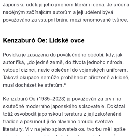
Japonsku uděluje jeho jménem literární cena. Je určena
nadějným začínajícím autorům a její udělení bývá
považováno za vstupní bránu mezi renomované tvůrce.
Kenzaburó Óe: Lidské ovce
Povídka je zasazena do poválečného období, kdy, jak
autor říká, „do jedné země, do života jednoho národa,
vstoupí cizinci, navíc oblečení do vojenských uniforem.
Taková okupace nemůže proběhnout přirozeně a klidně,
musí docházet ke střetům.“
Kenzaburó Óe (1935–2023) je považován za prvního
skutečně moderního japonského spisovatele. Dokázal
totiž osvobodit japonskou literaturu z její zakořeněné
tradice a posunout ji do hlavního proudu světové
literatury. Vliv na jeho spisovatelskou tvorbu měli spíše