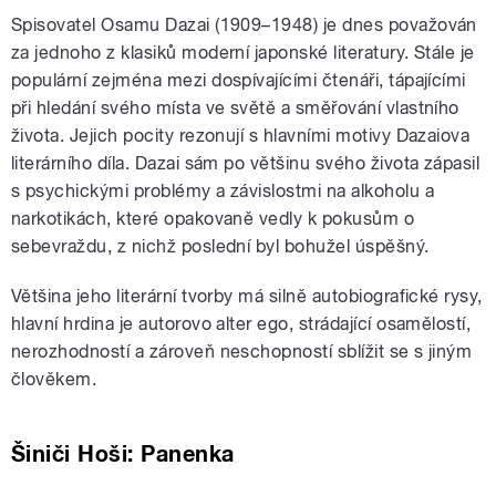
Spisovatel Osamu Dazai (1909–1948) je dnes považován
za jednoho z klasiků moderní japonské literatury. Stále je
populární zejména mezi dospívajícími čtenáři, tápajícími
při hledání svého místa ve světě a směřování vlastního
života. Jejich pocity rezonují s hlavními motivy Dazaiova
literárního díla. Dazai sám po většinu svého života zápasil
s psychickými problémy a závislostmi na alkoholu a
narkotikách, které opakovaně vedly k pokusům o
sebevraždu, z nichž poslední byl bohužel úspěšný.
Většina jeho literární tvorby má silně autobiografické rysy,
hlavní hrdina je autorovo alter ego, strádající osamělostí,
nerozhodností a zároveň neschopností sblížit se s jiným
člověkem.
Šiniči Hoši: Panenka