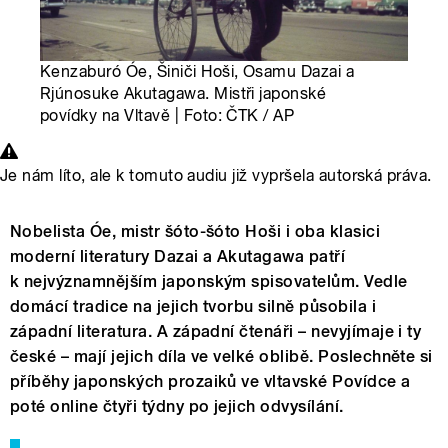
Kenzaburó Óe, Šiniči Hoši, Osamu Dazai a
Rjúnosuke Akutagawa. Mistři japonské
povídky na Vltavě | Foto: ČTK / AP
Je nám líto, ale k tomuto audiu již vypršela autorská práva.
Nobelista Óe, mistr šóto-šóto Hoši i oba klasici
moderní literatury Dazai a Akutagawa patří
k nejvýznamnějším japonským spisovatelům. Vedle
domácí tradice na jejich tvorbu silně působila i
západní literatura. A západní čtenáři – nevyjímaje i ty
české – mají jejich díla ve velké oblibě. Poslechněte si
příběhy japonských prozaiků ve vltavské Povídce a
poté online čtyři týdny po jejich odvysílání.