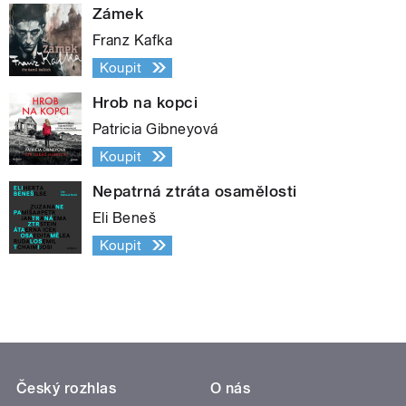
Zámek
Franz Kafka
Koupit
Hrob na kopci
Patricia Gibneyová
Koupit
Nepatrná ztráta osamělosti
Eli Beneš
Koupit
Český rozhlas
O nás