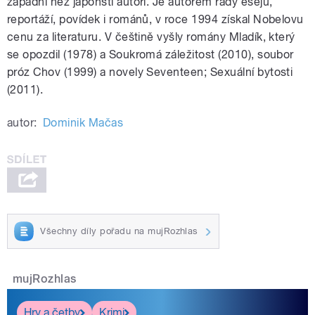
západní než japonští autoři. Je autorem řady esejů,
reportáží, povídek i románů, v roce 1994 získal Nobelovu
cenu za literaturu. V češtině vyšly romány Mladík, který
se opozdil (1978) a Soukromá záležitost (2010), soubor
próz Chov (1999) a novely Seventeen; Sexuální bytosti
(2011).
autor:
Dominik Mačas
Všechny díly pořadu na mujRozhlas
mujRozhlas
Hry a četby
Krimi