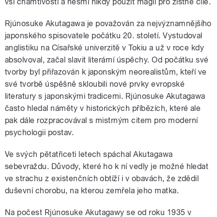
vší chamtivosti a nesmí nikdy použít magii pro zištné cíle.
Rjúnosuke Akutagawa je považován za nejvýznamnějšího
japonského spisovatele počátku 20. století. Vystudoval
anglistiku na Císařské univerzitě v Tokiu a už v roce kdy
absolvoval, začal slavit literární úspěchy. Od počátku své
tvorby byl přiřazován k japonským neorealistům, kteří ve
své tvorbě úspěšně skloubili nové prvky evropské
literatury s japonskými tradicemi. Rjúnosuke Akutagawa
často hledal náměty v historických příbězích, které ale
pak dále rozpracovával s mistrným citem pro moderní
psychologii postav.
Ve svých pětatřiceti letech spáchal Akutagawa
sebevraždu. Důvody, které ho k ní vedly je možné hledat
ve strachu z existenčních obtíží i v obavách, že zdědil
duševní chorobu, na kterou zemřela jeho matka.
Na počest Rjúnosuke Akutagawy se od roku 1935 v