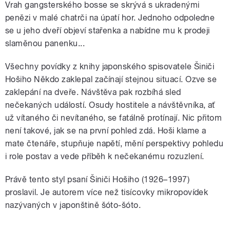
Vrah gangsterského bosse se skrývá s ukradenými
penězi v malé chatrči na úpatí hor. Jednoho odpoledne
se u jeho dveří objeví stařenka a nabídne mu k prodeji
slaměnou panenku...
Všechny povídky z knihy japonského spisovatele Šiniči
Hošiho Někdo zaklepal začínají stejnou situací. Ozve se
zaklepání na dveře. Návštěva pak rozbíhá sled
nečekaných událostí. Osudy hostitele a návštěvníka, ať
už vítaného či nevítaného, se fatálně protínají. Nic přitom
není takové, jak se na první pohled zdá. Hoši klame a
mate čtenáře, stupňuje napětí, mění perspektivy pohledu
i role postav a vede příběh k nečekanému rozuzlení.
Právě tento styl psaní Šiniči Hošiho (1926–1997)
proslavil. Je autorem více než tisícovky mikropovídek
nazývaných v japonštině šóto-šóto.