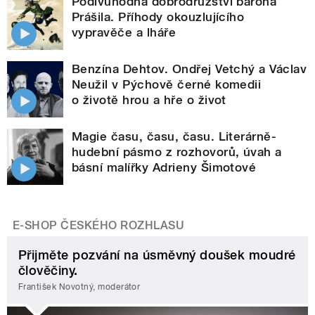
Podivuhodná dobrodružství barona
Prášila. Příhody okouzlujícího
vypravěče a lháře
Benzína Dehtov. Ondřej Vetchý a Václav
Neužil v Pýchově černé komedii
o životě hrou a hře o život
Magie času, času, času. Literárně-
hudební pásmo z rozhovorů, úvah a
básní malířky Adrieny Šimotové
E-SHOP ČESKÉHO ROZHLASU
Přijměte pozvání na úsměvný doušek moudré
člověčiny.
František Novotný, moderátor