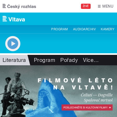
Přejít k hlavnímu obsahu
MENU
ŽIVĚ
PROGRAM
AUDIOARCHIV
KAMERY
Literatura
Program
Pořady
Více
…