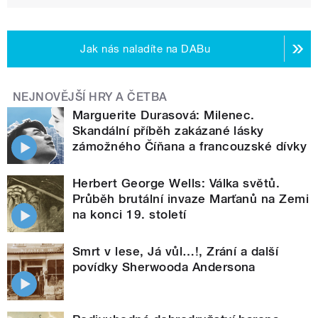
Jak nás naladíte na DABu
NEJNOVĚJŠÍ HRY A ČETBA
Marguerite Durasová: Milenec.
Skandální příběh zakázané lásky
zámožného Číňana a francouzské dívky
Herbert George Wells: Válka světů.
Průběh brutální invaze Marťanů na Zemi
na konci 19. století
Smrt v lese, Já vůl…!, Zrání a další
povídky Sherwooda Andersona