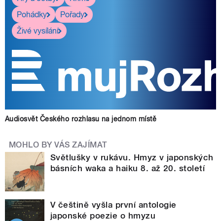
Pohádky
Pořady
Živé vysílání
Audiosvět Českého rozhlasu na jednom místě
MOHLO BY VÁS ZAJÍMAT
Světlušky v rukávu. Hmyz v japonských
básních waka a haiku 8. až 20. století
V češtině vyšla první antologie
japonské poezie o hmyzu