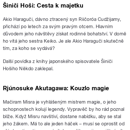
Šiniči Hoši: Cesta k majetku
Akio Haraguči, dávno ztracený syn Riičoróa Cudžijamy,
přichází po letech za svým pravým otcem. Hlavním
důvodem jeho návštěvy získat rodinné bohatství. V domě
ho vítá jeho sestra Keiko. Je ale Akio Haraguči skutečně
tím, za koho se vydává?
Další povídka z knihy japonského spisovatele Šiniči
Hošiho Někdo zaklepal.
Rjúnosuke Akutagawa: Kouzlo magie
Mačiram Misra je vyhlášeným mistrem magie, o jeho
schopnostech kolují legendy. Vypravěč by ho rád poznal
blíže. Když Misru navštíví, dostane nabídku, aby se stal
jeho žákem. Má to ale jeden háček – musí se oprostit od