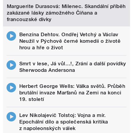
Marguerite Durasová: Milenec. Skandální příběh
zakázané lásky zámožného Číňana a
francouzské dívky
Benzína Dehtov. Ondřej Vetchý a Václav
Neužil v Pýchově černé komedii o životě
hrou a hře o život
Smrt v lese, Já vůl…!, Zrání a další povídky
Sherwooda Andersona
Herbert George Wells: Válka světů. Průběh
brutální invaze Marťanů na Zemi na konci
19. století
Lev Nikolajevič Tolstoj: Vojna a mír.
Epochální dílo a společenská kritika
z napoleonských válek