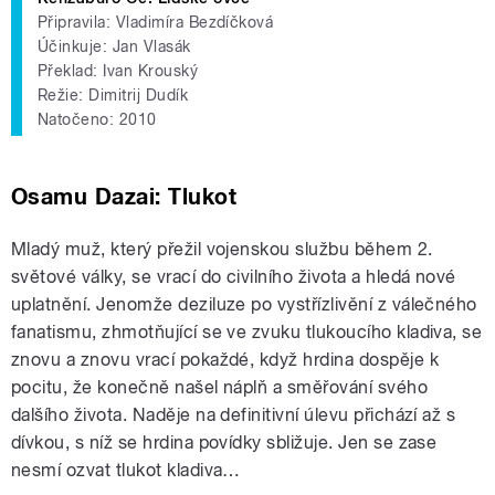
Připravila: Vladimíra Bezdíčková
Účinkuje: Jan Vlasák
Překlad: Ivan Krouský
Režie: Dimitrij Dudík
Natočeno: 2010
Osamu Dazai: Tlukot
Mladý muž, který přežil vojenskou službu během 2.
světové války, se vrací do civilního života a hledá nové
uplatnění. Jenomže deziluze po vystřízlivění z válečného
fanatismu, zhmotňující se ve zvuku tlukoucího kladiva, se
znovu a znovu vrací pokaždé, když hrdina dospěje k
pocitu, že konečně našel náplň a směřování svého
dalšího života. Naděje na definitivní úlevu přichází až s
dívkou, s níž se hrdina povídky sbližuje. Jen se zase
nesmí ozvat tlukot kladiva…