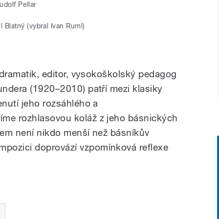
udolf Pellar
 Blatný (vybral Ivan Ruml)
, dramatik, editor, vysokoškolský pedagog
undera (1920–2010) patří mezi klasiky
enutí jeho rozsáhlého a
íme rozhlasovou koláž z jeho básnických
ivem není nikdo menší než básníkův
pozici doprovází vzpomínková reflexe