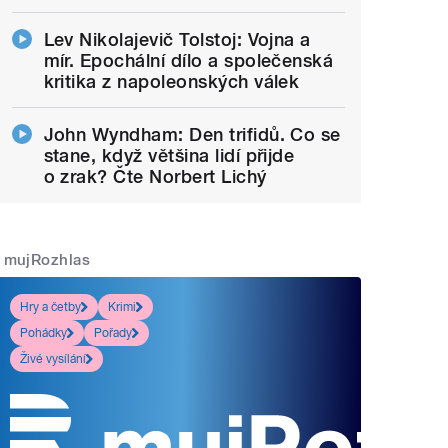
Lev Nikolajevič Tolstoj: Vojna a
mír. Epochální dílo a společenská
kritika z napoleonských válek
John Wyndham: Den trifidů. Co se
stane, když většina lidí přijde
o zrak? Čte Norbert Lichý
mujRozhlas
Hry a četby
Krimi
Pohádky
Pořady
Živé vysílání