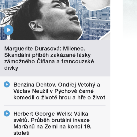
Marguerite Durasová: Milenec.
Skandální příběh zakázané lásky
zámožného Číňana a francouzské
dívky
Benzína Dehtov. Ondřej Vetchý a
Václav Neužil v Pýchově černé
komedii o životě hrou a hře o život
Herbert George Wells: Válka
světů. Průběh brutální invaze
Marťanů na Zemi na konci 19.
století