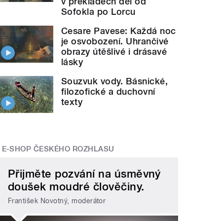
v překladech děl od
Sofokla po Lorcu
Cesare Pavese: Každá noc
je osvobození. Uhrančivé
obrazy útěšlivé i drásavé
lásky
Souzvuk vody. Básnické,
filozofické a duchovní
texty
E-SHOP ČESKÉHO ROZHLASU
Přijměte pozvání na úsměvný
doušek moudré člověčiny.
František Novotný, moderátor