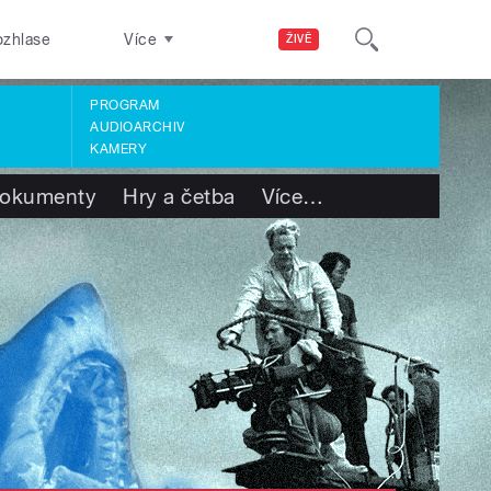
ozhlase
Více
ŽIVĚ
PROGRAM
AUDIOARCHIV
KAMERY
okumenty
Hry a četba
Více
…