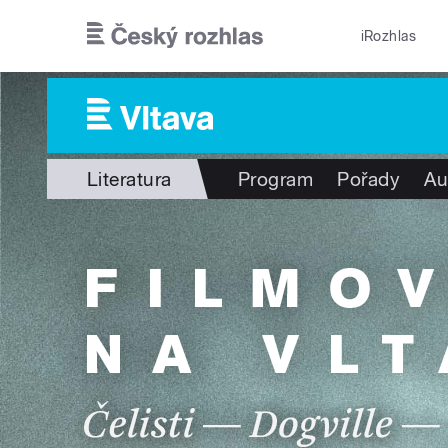
Přejít k hlavnímu obsahu
iRozhlas
Literatura
Program
Pořady
Au