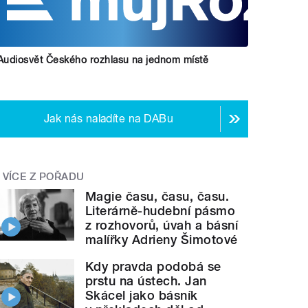
Audiosvět Českého rozhlasu na jednom místě
Jak nás naladíte na DABu
VÍCE Z POŘADU
Magie času, času, času.
Literárně-hudební pásmo
z rozhovorů, úvah a básní
malířky Adrieny Šimotové
Kdy pravda podobá se
prstu na ústech. Jan
Skácel jako básník