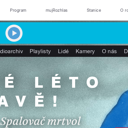
Program
mujRozhlas
Stanice
O r
dioarchiv
Playlisty
Lidé
Kamery
O nás
D