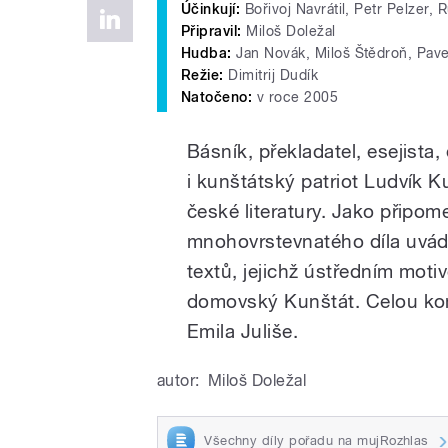
Účinkují:
Bořivoj Navrátil, Petr Pelzer, R
Připravil:
Miloš Doležal
Hudba:
Jan Novák, Miloš Štědroň, Pavel
Režie:
Dimitrij Dudík
Natočeno:
v roce 2005
Básník, překladatel, esejista
i kunštátský patriot Ludvík K
české literatury. Jako připom
mnohovrstevnatého díla uvád
textů, jejichž ústředním mot
domovský Kunštát. Celou kom
Emila Juliše.
autor:
Miloš Doležal
Všechny díly pořadu na mujRozhlas