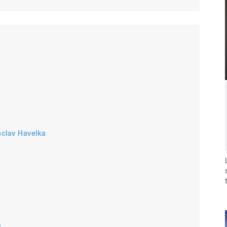
á
áclav Havelka
á