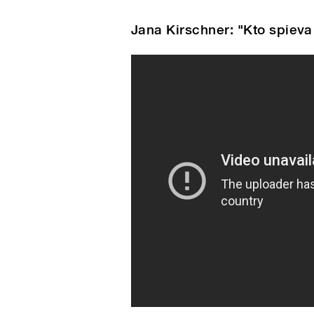
Play
Jana Kirschner se chce pus
Jana Kirschner: "Kto spieva 
pause
/
pause