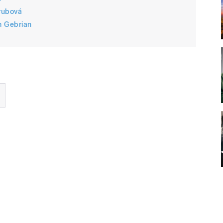
rubová
m Gebrian