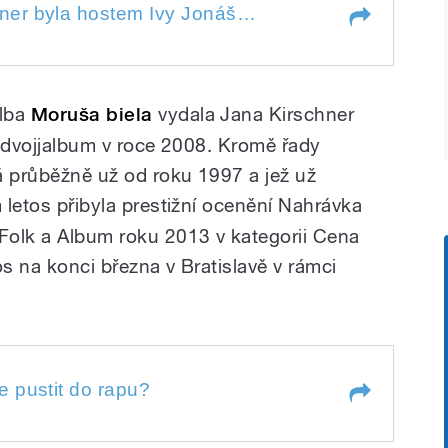
yla hostem Ivy Jonášové. Řeč byla o
Zpěvačka Jana Kirschner byla hostem Ivy Jonášové. Řeč byla o albu Moruša biela, oblíbené hudbě, mainstreamu a popu, odvaze zkoušet v hudbě nové cesty, cestách mezi Prahou, Bratislavou a Londýnem, ale i o moruši, klavíru, kamaších, Jiřáku a generaci 78.
né hudbě, mainstreamu a popu,
yla hostem Ivy Jonášové. Řeč byla
vé cesty, cestách mezi Prahou,
ené hudbě, mainstreamu a popu,
lba
Moruša biela
vydala Jana Kirschner
vé cesty, cestách mezi Prahou,
e i o moruši, klavíru, kamaších,
 i o moruši, klavíru, kamaších,
of dvojjalbum v roce 2008. Kromě řady
á průběžně už od roku 1997 a jež už
 letos přibyla prestižní
ocenění Nahrávka
/Folk a Album roku 2013 v kategorii Cena
tos na konci března v Bratislavě v rámci
tit do rapu?
e pustit do rapu?