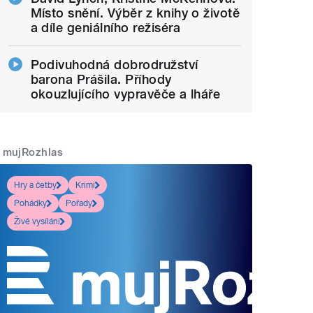
Místo snění. Výběr z knihy o životě
a díle geniálního režiséra
Podivuhodná dobrodružství
barona Prášila. Příhody
okouzlujícího vypravěče a lháře
mujRozhlas
Hry a četby
Krimi
Pohádky
Pořady
Živé vysílání