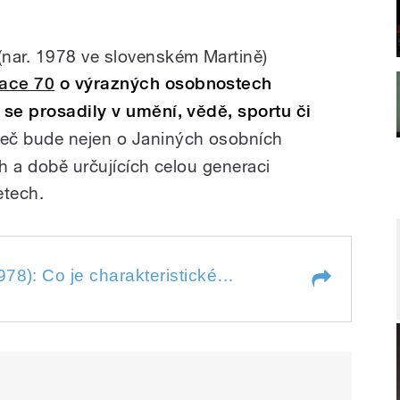
(nar. 1978 ve slovenském Martině)
ace 70
o výrazných osobnostech
 se prosadily v umění, vědě, sportu či
Řeč bude nejen o Janiných osobních
ch a době určujících celou generaci
etech.
 Co je charakteristické pro ročník
Jana Kirschner (nar. 1978): Co je charakteristické pro ročník 1978
 Co je charakteristické pro ročník