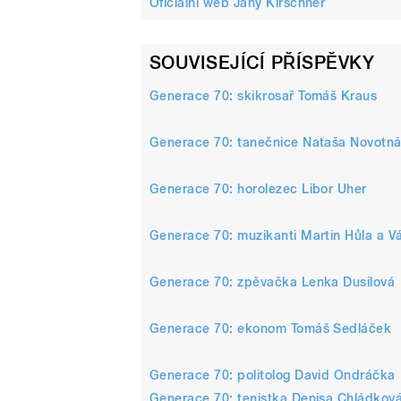
Oficiální web Jany Kirschner
SOUVISEJÍCÍ PŘÍSPĚVKY
Generace 70: skikrosař Tomáš Kraus
/
Generace 70: tanečnice Nataša Novotn
Generace 70: horolezec Libor Uher
Generace 70: muzikanti Martin Hůla a V
Generace 70: zpěvačka Lenka Dusilová
pause
Generace 70: ekonom Tomáš Sedláček
Generace 70: politolog David Ondráčka
Generace 70: tenistka Denisa Chládkov