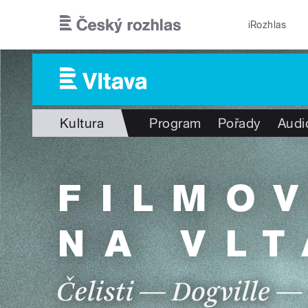
Přejít k hlavnímu obsahu
iRozhlas
Kultura
Program
Pořady
Audi