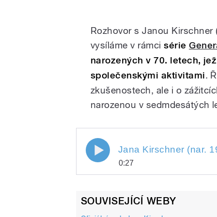
Rozhovor s Janou Kirschner 
vysíláme v rámci
série
Gener
narozených v 70. letech, jež
společenskými aktivitami
. 
zkušenostech, ale i o zážitcí
narozenou v sedmdesátých l
Jana Kirschner (nar. 1978):
0:27
1978
Jana Kirschner (nar. 1978):
Play
1978
SOUVISEJÍCÍ WEBY