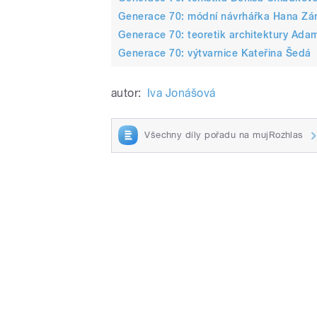
Generace 70: módní návrhářka Hana Zá
Generace 70: teoretik architektury Ada
Generace 70: výtvarnice Kateřina Šedá
autor:
Iva Jonášová
Všechny díly pořadu na mujRozhlas