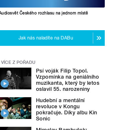
Audiosvět Českého rozhlasu na jednom místě
Jak nás naladíte na DABu
VÍCE Z POŘADU
Psí voják Filip Topol.
Vzpomínka na geniálního
muzikanta, který by letos
oslavil 55. narozeniny
Hudební a mentální
revoluce v Kongu
pokračuje. Díky albu Kin
Sonic
Miroslav Bambušek: