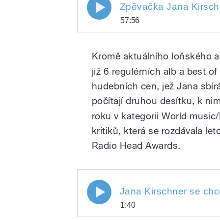
Zpěvačka Jana Kirschner b
57:56
albu Moruša biela, oblíbe
Zpěvačka Jana Kirschner b
odvaze zkoušet v hudbě no
Play
o albu Moruša biela, oblíb
Kromě aktuálního loňského a
odvaze zkoušet v hudbě no
Bratislavou a Londýnem, al
Bratislavou a Londýnem, ale
již 6 regulérních alb a best 
Jiřáku a generaci 78.
hudebních cen, jež Jana sbír
Jiřáku a generaci 78.
počítají druhou desítku, k nim
roku v kategorii World music
kritiků, která se rozdávala le
/
Radio Head Awards.
Jana Kirschner se chce pus
Jana Kirschner se chc
1:40