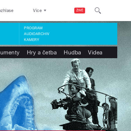
ozhlase
Více
ŽIVĚ
PROGRAM
AUDIOARCHIV
KAMERY
umenty
Hry a četba
Hudba
Videa