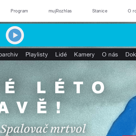
Program
mujRozhlas
Stanice
O r
oarchiv
Playlisty
Lidé
Kamery
O nás
Dok