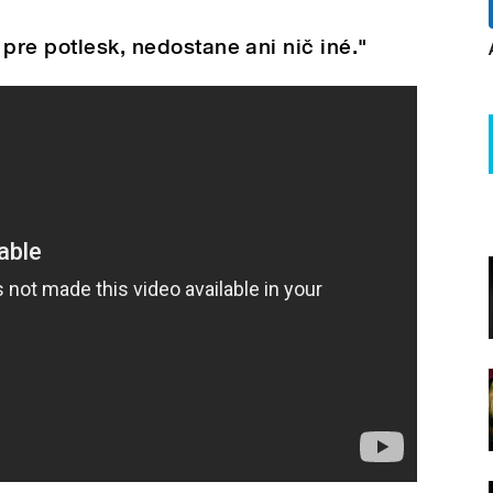
tit do rapu?
pre potlesk, nedostane ani nič iné."