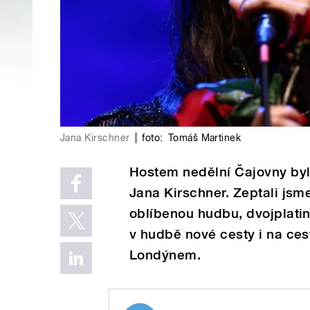
Jana Kirschner
|
foto:
Tomáš Martinek
Hostem nedělní Čajovny by
Jana Kirschner. Zeptali jsm
oblíbenou hudbu, dvojplati
v hudbě nové cesty i na ces
Londýnem.