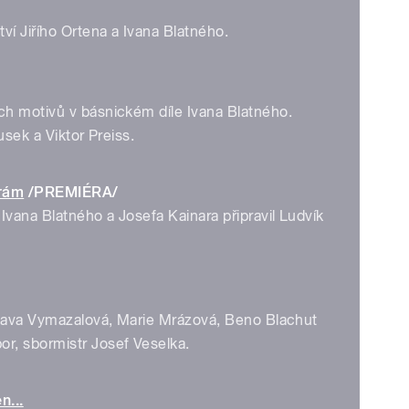
ví Jiřího Ortena a Ivana Blatného.
h motivů v básnickém díle Ivana Blatného.
usek a Viktor Preiss.
hrám
/PREMIÉRA/
vana Blatného a Josefa Kainara připravil Ludvík
slava Vymazalová, Marie Mrázová, Beno Blachut
r, sbormistr Josef Veselka.
n...