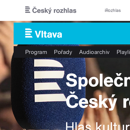
Přejít k hlavnímu obsahu
iRozhlas
Program
Pořady
Audioarchiv
Playl