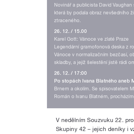
Novinář a publicista David Vaughan 
která by podala obraz nevšedního 
ztraceného.
26. 12. / 15.00
Karel Gott: Vánoce ve zlaté Praze
Legendární gramofonová deska z ro
Vánoce v normalizačním bezčasí, o
skladby, a jejíž šelestění jistě rádi o
26. 12. / 17:00
Po stopách Ivana Blatného aneb 
Brnem a okolím. Se spisovatelem M
Román o Ivanu Blatném, procházíme
V nedělním Souzvuku 22. pro
Skupiny 42 – jejich deníky i v