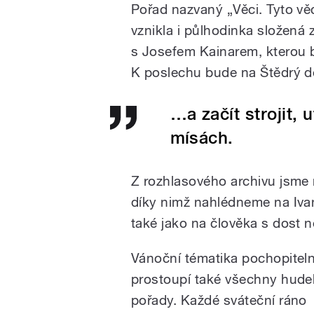
Pořad nazvaný „Věci. Tyto věc
vznikla i půlhodinka složená
s Josefem Kainarem, kterou bu
K poslechu bude na Štědrý d
…a začít strojit, 
mísách.
Z rozhlasového archivu jsme 
díky nimž nahlédneme na Iva
také jako na člověka s dost n
Vánoční tématika pochopitel
prostoupí také všechny hude
pořady. Každé sváteční ráno