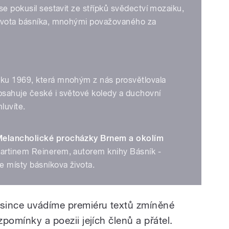
se pokusil sestavit ze střípků svědectví mozaiku,
života básníka, mnohými považovaného za
ku 1969, která mnohým z nás prosvětlovala
bsahuje české i světové koledy a duchovní
mluvíte.
Melancholické procházky Brnem a okolím
artinem Reinerem, autorem knihy Básník -
 místy básníkova života.
since uvádíme premiéru textů zmíněné
zpomínky a poezii jejích členů a přátel.