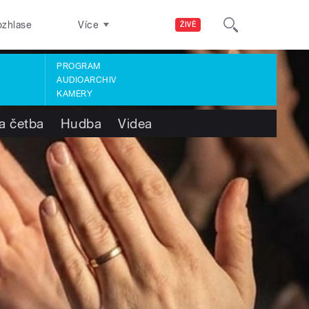
ozhlase
Více
ŽIVĚ
PROGRAM
AUDIOARCHIV
KAMERY
a četba
Hudba
Videa