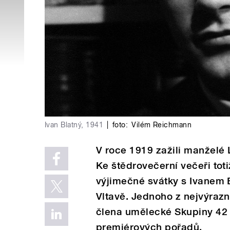
Ivan Blatný, 1941
|
foto:
Vilém Reichmann
V roce 1919 zažili manželé 
Ke štědrovečerní večeři tot
výjimečné svátky s Ivanem 
Vltavě. Jednoho z nejvýrazn
člena umělecké Skupiny 42 
premiérových pořadů.