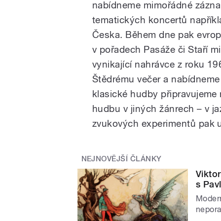
nabídneme mimořádné zázn
tematických koncertů napřík
Česka. Během dne pak evrop
v pořadech Pasáže či Staří m
vynikající nahrávce z roku 1
Štědrému večer a nabídneme 
klasické hudby připravujeme n
hudbu v jiných žánrech – v ja
zvukových experimentů pak us
NEJNOVĚJŠÍ ČLÁNKY
Vikto
s Pavl
Modern
nepora