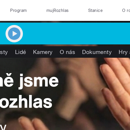
Program
mujRozhlas
Stanice
O r
isty
Lidé
Kamery
O nás
Dokumenty
Hry 