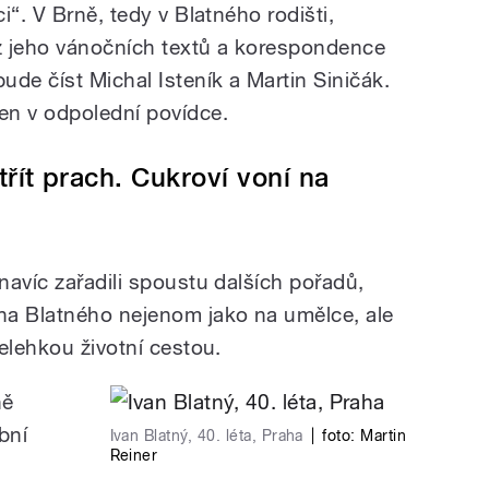
i“. V Brně, tedy v Blatného rodišti,
 z jeho vánočních textů a korespondence
de číst Michal Isteník a Martin Siničák.
en v odpolední povídce.
utřít prach. Cukroví voní na
navíc zařadili spoustu dalších pořadů,
na Blatného nejenom jako na umělce, ale
elehkou životní cestou.
ně
bní
Ivan Blatný, 40. léta, Praha
|
foto:
Martin
Reiner