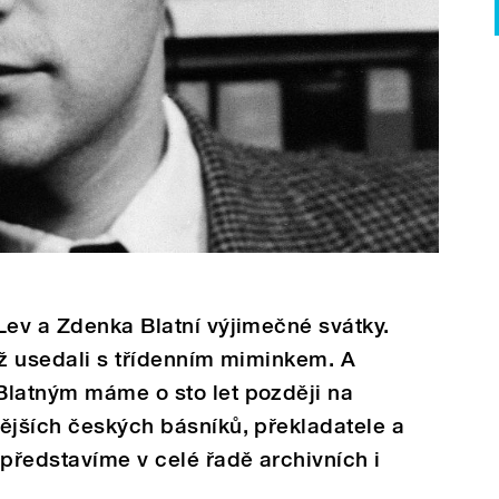
Lev a Zdenka Blatní výjimečné svátky.
iž usedali s třídenním miminkem. A
Blatným máme o sto let později na
ějších českých básníků, překladatele a
představíme v celé řadě archivních i