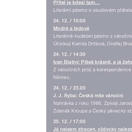
Přítel je kdesi tam…
Literární pásmo o osudovém přátelst
24. 12. / 10:00
Modré a ledové
Literárně-hudební pásmo z vánočníc
Účinkují Kamila Drtilová, Ondřej Bro
24. 12. / 14:30
Ivan Blatný: Píšeš krásně, a já že
Z vánočních próz a korespondence I
Němec.
24. 12. / 23.00
J. J. Ryba: Česká mše vánoční
Nahrávka z roku 1966. Zpívají Jaro
Zdeněk Kroupa a Český pěvecký sbo
25. 12. / 17:00
Já nejsem ztracen, vždycky naleze