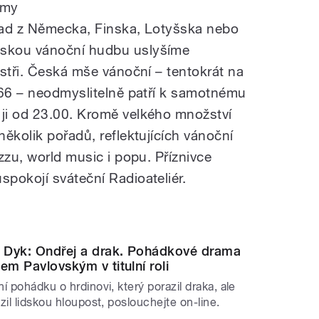
amy
lad z Německa, Finska, Lotyšska nebo
skou vánoční hudbu uslyšíme
istři. Česká mše vánoční – tentokrát na
966 – neodmyslitelně patří k samotnému
ji od 23.00. Kromě velkého množství
ěkolik pořadů, reflektujících vánoční
zzu, world music i popu. Příznivce
pokojí sváteční Radioateliér.
r Dyk: Ondřej a drak. Pohádkové drama
em Pavlovským v titulní roli
í pohádku o hrdinovi, který porazil draka, ale
zil lidskou hloupost, poslouchejte on-line.