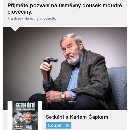
Přijměte pozvání na úsměvný doušek moudré
člověčiny.
František Novotný, moderátor
Setkání s Karlem Čapkem
Koupit