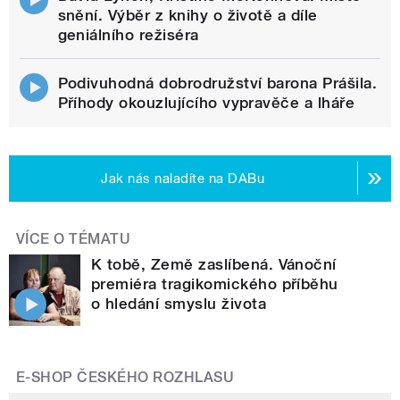
snění. Výběr z knihy o životě a díle
geniálního režiséra
Podivuhodná dobrodružství barona Prášila.
Příhody okouzlujícího vypravěče a lháře
Jak nás naladíte na DABu
VÍCE O TÉMATU
K tobě, Země zaslíbená. Vánoční
premiéra tragikomického příběhu
o hledání smyslu života
E-SHOP ČESKÉHO ROZHLASU