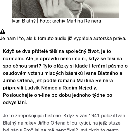
Ivan Blatný | Foto: archiv Martina Reinera
Je nám líto, ale k tomuto audiu již vypršela autorská práva.
Když se dva přátelé těší na společný život, je to
normální. Ale je opravdu nenormální, když se těší na
společnou smrt? Tyto otázky si klade literární pásmo o
osudovém vztahu mladých básníků Ivana Blatného a
Jiřího Ortena, jež podle románu Martina Reinera
připravili Ludvík Němec a Radim Nejedlý.
Poslouchejte on-line po dobu jednoho týdne po
odvysílání.
Je to znepokojující historie. Když v září 1941 položil Ivan
Blatný na rakev Jiřího Ortena bílou kytici, na jejíž stuze
byl nápis Proč jsi na mě nepočkal?, málokdo to gesto