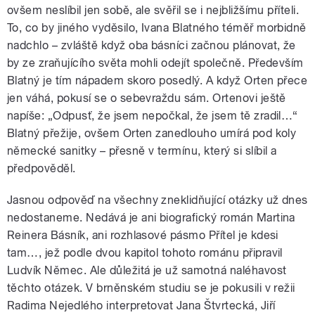
ovšem neslíbil jen sobě, ale svěřil se i nejbližšímu příteli.
To, co by jiného vyděsilo, Ivana Blatného téměř morbidně
nadchlo – zvláště když oba básníci začnou plánovat, že
by ze zraňujícího světa mohli odejít společně. Především
Blatný je tím nápadem skoro posedlý. A když Orten přece
jen váhá, pokusí se o sebevraždu sám. Ortenovi ještě
napíše: „Odpusť, že jsem nepočkal, že jsem tě zradil…“
Blatný přežije, ovšem Orten zanedlouho umírá pod koly
německé sanitky – přesně v termínu, který si slíbil a
předpověděl.
Jasnou odpověď na všechny zneklidňující otázky už dnes
nedostaneme. Nedává je ani biografický román Martina
Reinera Básník, ani rozhlasové pásmo Přítel je kdesi
tam…, jež podle dvou kapitol tohoto románu připravil
Ludvík Němec. Ale důležitá je už samotná naléhavost
těchto otázek. V brněnském studiu se je pokusili v režii
Radima Nejedlého interpretovat Jana Štvrtecká, Jiří