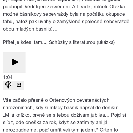
pochopil. Věděli jen zasvěcení. A ti raději mlčeli. Otázka
možné básníkovy sebevraždy byla na počátku okupace
tabu, natož pak úvahy o zamýšlené společné sebevraždě
obou mladých básníků…
Přítel je kdesi tam..., Schůzky s literaturou (ukázka)
1:04
Vše začalo přesně o Ortenových devatenáctých
narozeninách, kdy si mladý básník napsal do deníku:
„Milá knížko, prvně se s tebou dožívám jubilea… Pojď si
slíbit, ode dneška za rok, když se zatím ty ani já
nerozpadneme, pojď umřít velikým jedem.“
Orten to