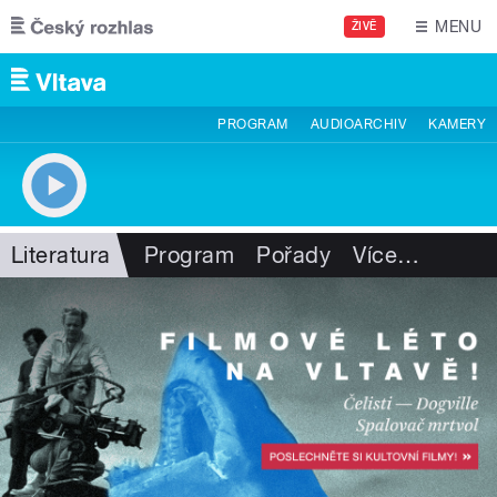
Přejít k hlavnímu obsahu
MENU
ŽIVĚ
PROGRAM
AUDIOARCHIV
KAMERY
Literatura
Program
Pořady
Více
…