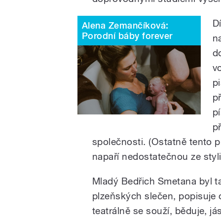
D
Alena Zemančíková:
Porodní báby forever
n
d
v
p
p
p
p
společnosti. (Ostatně tento 
napaří nedostatečnou ze styli
Mladý Bedřich Smetana byl 
plzeňských slečen, popisuje 
teatrálně se souží, běduje, j