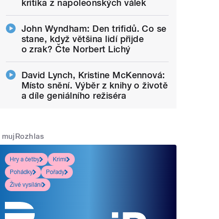
kritika z napoleonských válek
John Wyndham: Den trifidů. Co se
stane, když většina lidí přijde
o zrak? Čte Norbert Lichý
David Lynch, Kristine McKennová:
Místo snění. Výběr z knihy o životě
a díle geniálního režiséra
mujRozhlas
Hry a četby
Krimi
Pohádky
Pořady
Živé vysílání