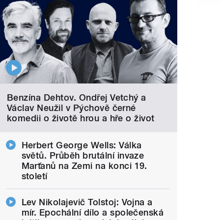
Benzína Dehtov. Ondřej Vetchý a
Václav Neužil v Pýchově černé
komedii o životě hrou a hře o život
Herbert George Wells: Válka
světů. Průběh brutální invaze
Marťanů na Zemi na konci 19.
století
Lev Nikolajevič Tolstoj: Vojna a
mír. Epochální dílo a společenská