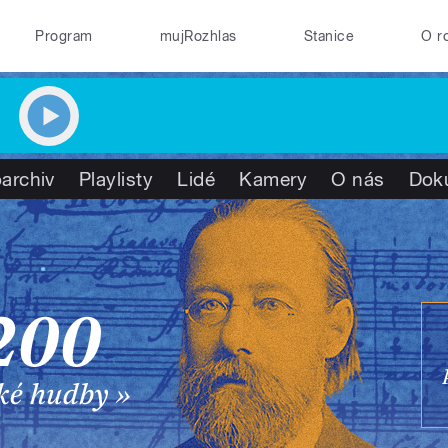
Program
mujRozhlas
Stanice
O r
archiv
Playlisty
Lidé
Kamery
O nás
Dok