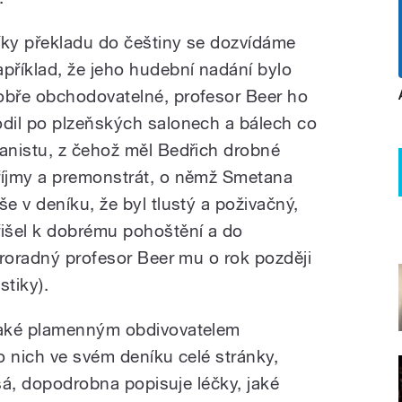
íky překladu do češtiny se dozvídáme
apříklad, že jeho hudební nadání bylo
obře obchodovatelné, profesor Beer ho
odil po plzeňských salonech a bálech co
ianistu, z čehož měl Bedřich drobné
říjmy a premonstrát, o němž Smetana
íše v deníku, že byl tlustý a poživačný,
řišel k dobrému pohoštění a do
proradný profesor Beer mu o rok později
stiky).
také plamenným obdivovatelem
o nich ve svém deníku celé stránky,
ásá, dopodrobna popisuje léčky, jaké