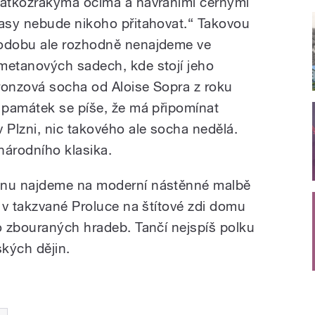
rátkozrakýma očima a havraními černými
lasy nebude nikoho přitahovat.“ Takovou
odobu ale rozhodně nenajdeme ve
metanových sadech, kde stojí jeho
ronzová socha od Aloise Sopra z roku
 památek se píše, že má připomínat
Plzni, nic takového ale socha nedělá.
národního klasika.
nu najdeme na moderní nástěnné malbě
 v takzvané Proluce na štítové zdi domu
 zbouraných hradeb. Tančí nejspíš polku
ských dějin.