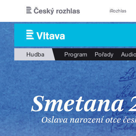
Přejít k hlavnímu obsahu
iRozhlas
Hudba
Program
Pořady
Audio