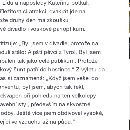
u, Lídu a naposledy Kateřinu potkal.
ežitost či atrakci, dvakrát jde na
tože druhý den má zkoušku
ové divadlo i voskové panoptikum.
itizuje: „Byl jsem v divadle, protože na
duli stálo: Alpští pěvci z Tyrol. Byl jsem
apálen tak jako celé publikum. Protože
akový šunt patří do hostince.“ Z výletu do
las si zaznamená: „Když jsem vešel do
onventu, byl jsem, abych tak řekl,
řekvapen při pohledu na ten velkolepý
tavební styl, především na skvostné
hodby. Ještě více jsem obdivoval vysoké,
ející ve vzduchu až na půdu.“