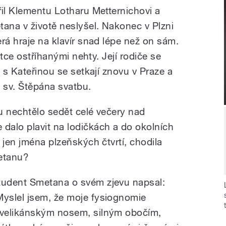
řil Klementu Lotharu Metternichovi a
tana v životě neslyšel. Nakonec v Plzni
rá hraje na klavír snad lépe než on sám.
átce ostříhanými nehty. Její rodiče se
h s Kateřinou se setkají znovu v Praze a
e sv. Štěpána svatbu.
u nechtělo sedět celé večery nad
alo plavit na lodičkách a do okolních
 jen jména plzeňských čtvrtí, chodila
etanu?
tudent Smetana o svém zjevu napsal:
Myslel jsem, že moje fysiognomie
 velikánským nosem, silným obočím,