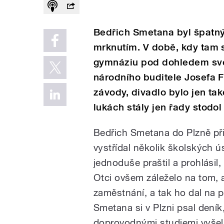
Bedřich Smetana byl špatný 
mrknutím. V době, kdy tam
gymnáziu pod dohledem svéh
národního buditele Josefa 
závody, divadlo bylo jen ta
lukách stály jen řady stodol
Bedřich Smetana do Plzně při
vystřídal několik školských ú
jednoduše praštil a prohlásil
Otci ovšem záleželo na tom, 
zaměstnání, a tak ho dal na p
Smetana si v Plzni psal dení
doprovodnými studiemi vyšel