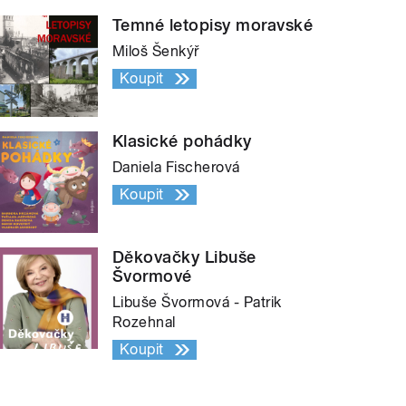
Temné letopisy moravské
Miloš Šenkýř
Koupit
Klasické pohádky
Daniela Fischerová
Koupit
Děkovačky Libuše
Švormové
Libuše Švormová - Patrik
Rozehnal
Koupit