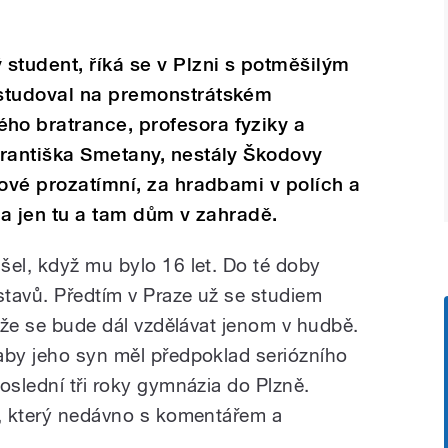
student, říká se v Plzni s potměšilým
 studoval na premonstrátském
o bratrance, profesora fyziky a
Františka Smetany, nestály Škodovy
kové prozatímní, za hradbami v polích a
 a jen tu a tam dům v zahradě.
šel, když mu bylo 16 let. Do té doby
stavů. Předtím v Praze už se studiem
, že se bude dál vzdělávat jenom v hudbě.
aby jeho syn měl předpoklad seriózního
oslední tři roky gymnázia do Plzně.
k, který nedávno s komentářem a
.