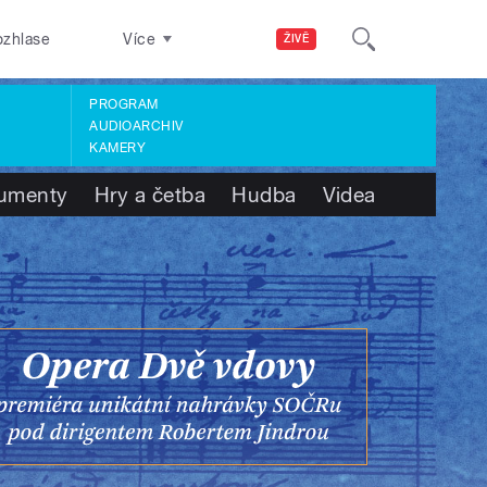
ozhlase
Více
ŽIVĚ
PROGRAM
AUDIOARCHIV
KAMERY
umenty
Hry a četba
Hudba
Videa