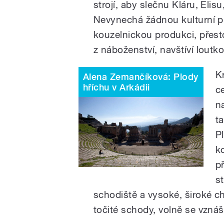
strojí, aby slečnu Kláru, Elis
Nevynechá žádnou kulturní příl
kouzelnickou produkci, přes
z náboženství, navštíví loutk
Kr
Alena Zemančíková: Plody
hříchu v Arkádii
ce
n
t
P
k
p
s
schodiště a vysoké, široké c
točité schody, volně se vznáš