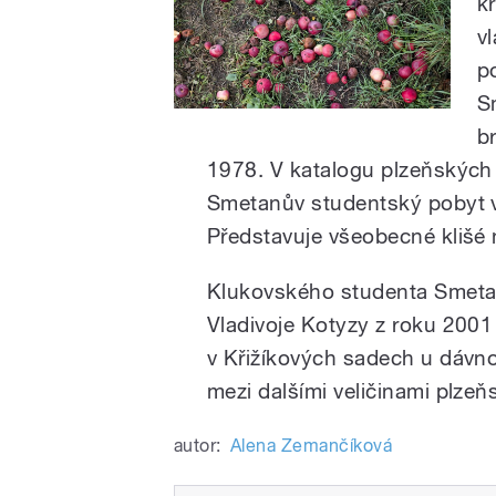
k
v
p
S
b
1978. V katalogu plzeňských
Smetanův studentský pobyt v 
Představuje všeobecné klišé 
Klukovského studenta Smeta
Vladivoje Kotyzy z roku 2001
v Křižíkových sadech u dávno
mezi dalšími veličinami plzeň
autor:
Alena Zemančíková