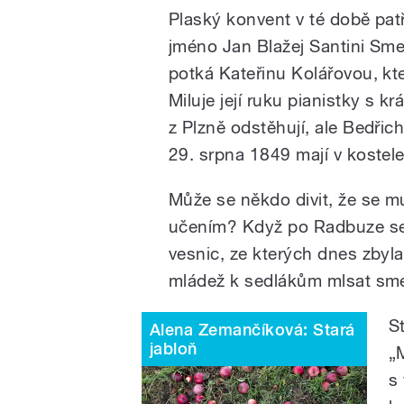
Plaský konvent v té době pat
jméno Jan Blažej Santini Sme
potká Kateřinu Kolářovou, kte
Miluje její ruku pianistky s kr
z Plzně odstěhují, ale Bedřic
29. srpna 1849 mají v kostel
Může se někdo divit, že se m
učením? Když po Radbuze se d
vesnic, ze kterých dnes zbyla
mládež k sedlákům mlsat sm
S
Alena Zemančíková: Stará
jabloň
„
s