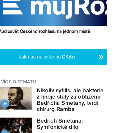
Audiosvět Českého rozhlasu na jednom místě
Jak nás naladíte na DABu
VÍCE O TÉMATU
Nikoliv syfilis, ale bakterie
z hnoje stály za obtížemi
Bedřicha Smetany, tvrdí
chirurg Ramba
Bedřich Smetana:
Symfonické dílo