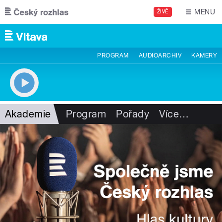
Přejít k hlavnímu obsahu
MENU
ŽIVĚ
PROGRAM
AUDIOARCHIV
KAMERY
Akademie
Program
Pořady
Více
…