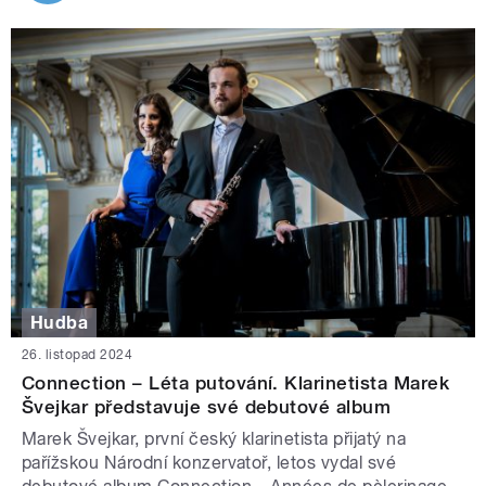
Hudba
26. listopad 2024
Connection – Léta putování. Klarinetista Marek
Švejkar představuje své debutové album
Marek Švejkar, první český klarinetista přijatý na
pařížskou Národní konzervatoř, letos vydal své