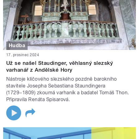
Hudba
17. prosinec 2024
Už se našel Staudinger, věhlasný slezský
varhanář z Andělské Hory
Nástroje klíčového slezského pozdně barokního
stavitele Josepha Sebastiana Staundingera
(1729−1809) zkoumá varhaník a badatel Tomáš Thon.
Připravila Renáta Spisarová.