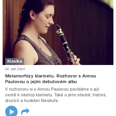
Klasika
24. září 2024
Metamorfózy klarinetu. Rozhovor s Annou
Paulovou o jejím debutovém albu
V rozhovoru si s Annou Paulovou povídáme o její
cestě k nástroji klarinetu. Také o jeho stavbě, historii,
druzích a hudební literatuře.