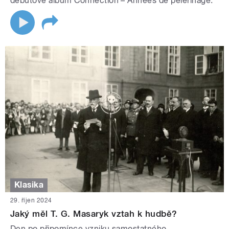
debutové album Connection – Années de pèlerinage.
Klasika
29. říjen 2024
Jaký měl T. G. Masaryk vztah k hudbě?
Den po připomínce vzniku samostatného