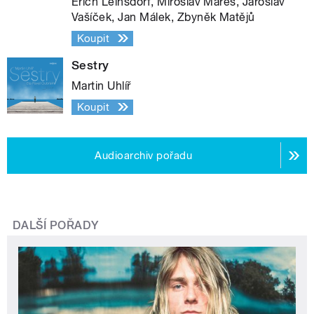
Erich Leinsdorf, Miroslav Mareš, Jaroslav
Vašíček, Jan Málek, Zbyněk Matějů
Koupit
Sestry
Martin Uhlíř
Koupit
Audioarchiv pořadu
DALŠÍ POŘADY