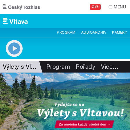
Přejít k hlavnímu obsahu
MENU
ŽIVĚ
PROGRAM
AUDIOARCHIV
KAMERY
Výlety s Vltavou
Program
Pořady
Více
…