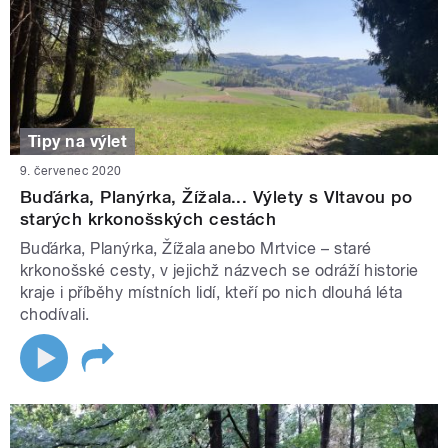
Tipy na výlet
9. červenec 2020
Buďárka, Planýrka, Žížala... Výlety s Vltavou po
starých krkonošských cestách
Buďárka, Planýrka, Žížala anebo Mrtvice – staré
krkonošské cesty, v jejichž názvech se odráží historie
kraje i příběhy místních lidí, kteří po nich dlouhá léta
chodívali.