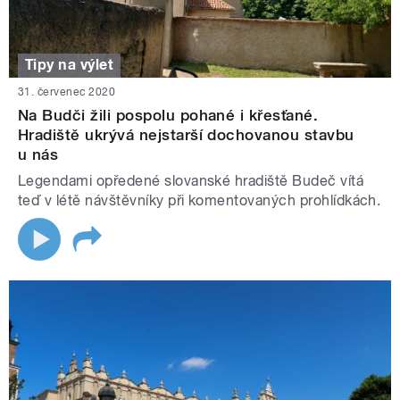
Tipy na výlet
31. červenec 2020
Na Budči žili pospolu pohané i křesťané.
Hradiště ukrývá nejstarší dochovanou stavbu
u nás
Legendami opředené slovanské hradiště Budeč vítá
teď v létě návštěvníky při komentovaných prohlídkách.