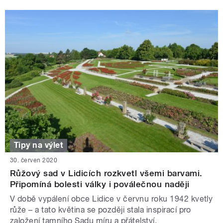
Tipy na výlet
30. červen 2020
Růžový sad v Lidicích rozkvetl všemi barvami.
Připomíná bolesti války i poválečnou naději
V době vypálení obce Lidice v červnu roku 1942 kvetly
růže – a tato květina se později stala inspirací pro
založení tamního Sadu míru a přátelství.