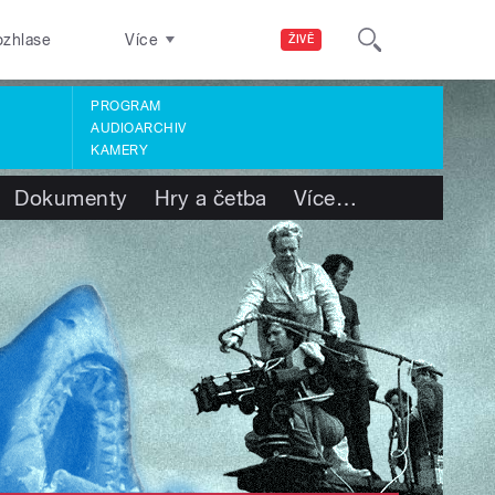
ozhlase
Více
ŽIVĚ
PROGRAM
AUDIOARCHIV
KAMERY
Dokumenty
Hry a četba
Více
…