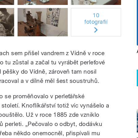
10
fotografií
ach sem přišel vandrem z Vídně v roce
o tu zůstal a začal tu vyrábět perleťové
dil pěšky do Vídně, zároveň tam nosil
acoval a v dílně měl šest soustruhů.
 se proměňovalo v perleťářské
toletí. Knoflíkářství totiž víc vynášelo a
pouštělo. Už v roce 1885 zde vzniklo
ů perleti. „Pečovalo o odbyt, dodávku
ž třeba někdo onemocněl, přispívali mu