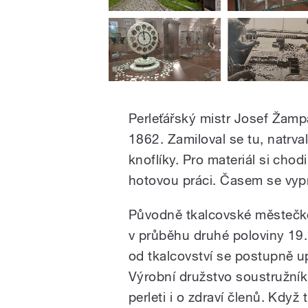
Perleťářský mistr Josef Žamp
1862. Zamiloval se tu, natrval
knoflíky. Pro materiál si cho
hotovou práci. Časem se vypr
Původně tkalcovské městečko
v průběhu druhé poloviny 19. s
od tkalcovství se postupně u
Výrobní družstvo soustružník
perleti i o zdraví členů. Kdy