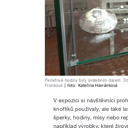
Perleťové hodiny byly svatebním darem. Do
Fronková
|
foto:
Kateřina Havránková
V expozici si návštěvníci proh
knoflíků používaly, ale také l
šperky, hodiny, mísy nebo rep
například výrobky, které žirovn