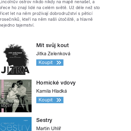
Lincolnův ostrov nikdo nikdy na mapě nenašel, a
přece ho znají lidé na celém světě. Už déle než sto
třicet let na něm prožívají dobrodružství s pěticí
trosečníků, kteří na něm našli útočiště, a hlavně
nejedno tajemství.
Mít svůj kout
Jitka Zelenková
Koupit
Hornické vdovy
Kamila Hladká
Koupit
Sestry
Martin Uhlíř