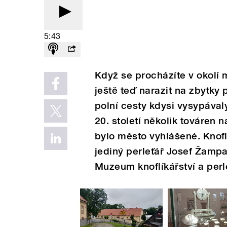
5:43
Když se procházíte v okolí
ještě teď narazit na zbytky 
polní cesty kdysi vysypávaly
20. století několik továren 
bylo město vyhlášené. Knoflí
jediný perleťář Josef Žampac
Muzeum knoflíkářství a perl