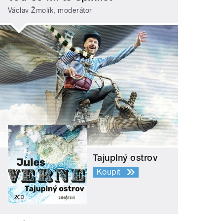
Václav Žmolík, moderátor
Tajuplný ostrov
Koupit