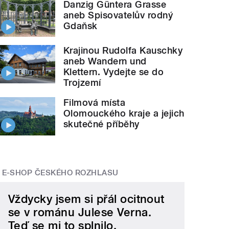
Danzig Güntera Grasse
aneb Spisovatelův rodný
Gdaňsk
Krajinou Rudolfa Kauschky
aneb Wandern und
Klettern. Vydejte se do
Trojzemí
Filmová místa
Olomouckého kraje a jejich
skutečné příběhy
E-SHOP ČESKÉHO ROZHLASU
Vždycky jsem si přál ocitnout
se v románu Julese Verna.
Teď se mi to splnilo.