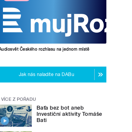
Audiosvět Českého rozhlasu na jednom místě
Jak nás naladíte na DABu
VÍCE Z POŘADU
Baťa bez bot aneb
Investiční aktivity Tomáše
Bati