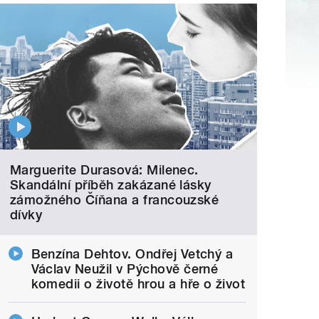
Marguerite Durasová: Milenec.
Skandální příběh zakázané lásky
zámožného Číňana a francouzské
dívky
Benzína Dehtov. Ondřej Vetchý a
Václav Neužil v Pýchově černé
komedii o životě hrou a hře o život