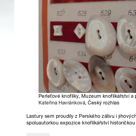
Perleťové knoflíky, Muzeum knoflíkářství a p
Kateřina Havránková
, Český rozhlas
Lastury sem proudily z Perského zálivu i jihovýc
spoluautorkou expozice knoflíkářství historičko