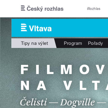
Přejít k hlavnímu obsahu
iRozhlas
Tipy na výlet
Program
Pořady