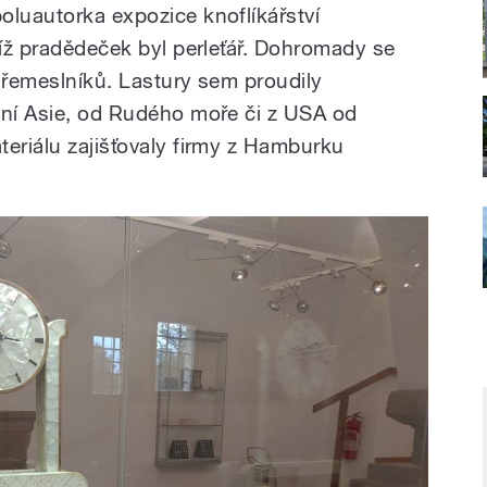
oluautorka expozice knoflíkářství
jíž pradědeček byl perleťář. Dohromady se
00 řemeslníků. Lastury sem proudily
dní Asie, od Rudého moře či z USA od
teriálu zajišťovaly firmy z Hamburku