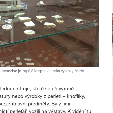
 expozice je zapůjčila spoluautorka výstavy Marie
lédnou stroje, které se při výrobě
astury nebo výrobky z perleti – knoflíky,
rezentativní předměty. Byly jimi
ičtí perleťáři vozili na výstavy. K vidění tu