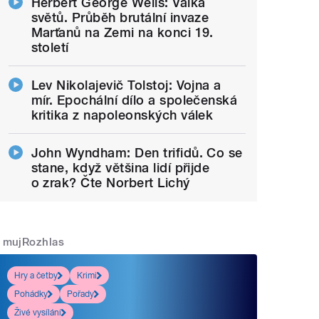
Herbert George Wells: Válka
světů. Průběh brutální invaze
Marťanů na Zemi na konci 19.
století
Lev Nikolajevič Tolstoj: Vojna a
mír. Epochální dílo a společenská
kritika z napoleonských válek
John Wyndham: Den trifidů. Co se
stane, když většina lidí přijde
o zrak? Čte Norbert Lichý
mujRozhlas
Hry a četby
Krimi
Pohádky
Pořady
Živé vysílání