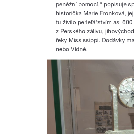
peněžní pomocí,“ popisuje sp
historička Marie Fronková, je
tu živilo perleťářstvím asi 6
z Perského zálivu, jihovýcho
řeky Mississippi. Dodávky ma
nebo Vídně.