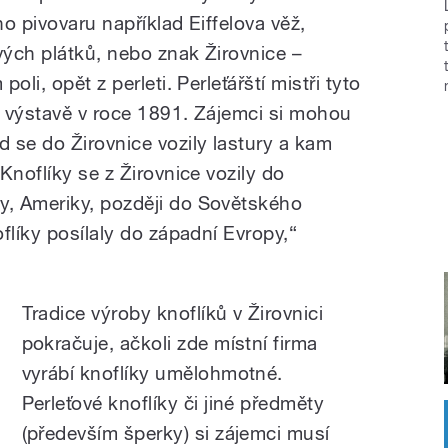
ho pivovaru například Eiffelova věž,
vých plátků, nebo znak Žirovnice –
li, opět z perleti. Perleťářští mistři tyto
 výstavě v roce 1891. Zájemci si mohou
 se do Žirovnice vozily lastury a kam
Knoflíky se z Žirovnice vozily do
, Ameriky, později do Sovětského
flíky posílaly do západní Evropy,“
Tradice výroby knoflíků v Žirovnici
pokračuje, ačkoli zde místní firma
vyrábí knoflíky umělohmotné.
Perleťové knoflíky či jiné předměty
(především šperky) si zájemci musí