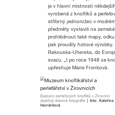
je v hlavní místnosti někdejší
vyrobená z knoflíků a perleťo
stříbrný jednorožec v modrém po
předměty vystavili na zemské
prohlédnout také mapy, odkud
pak proudily hotové výrobky. 
Rakouska-Uherska, do Evropy
svazu. „I po roce 1948 se kno
upřesňuje Marie Fronková.
Expozici perleťových knoflíků v Žirovnici
doplňují dobové fotografie
|
foto:
Kateřina
Havránková