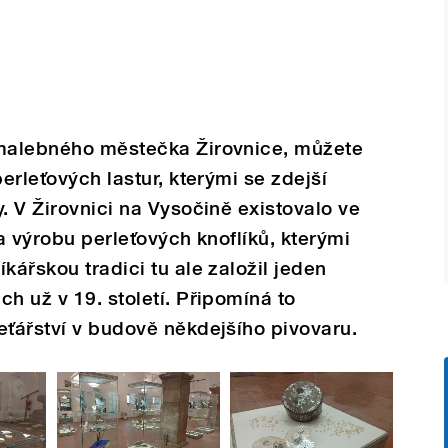
 malebného městečka Žirovnice, můžete
perleťových lastur, kterými se zdejší
. V Žirovnici na Vysočině existovalo ve
na výrobu perleťových knoflíků, kterými
kářskou tradici tu ale založil jeden
h už v 19. století. Připomíná to
eťářství v budově někdejšího pivovaru.