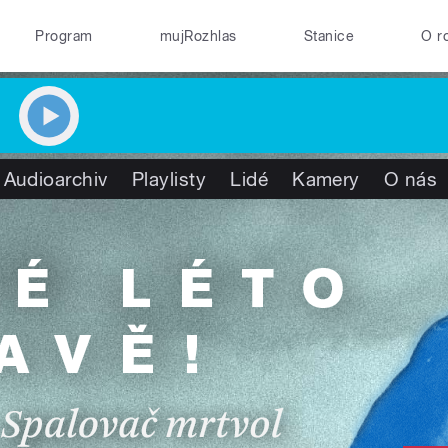
Program
mujRozhlas
Stanice
O r
Audioarchiv
Playlisty
Lidé
Kamery
O nás