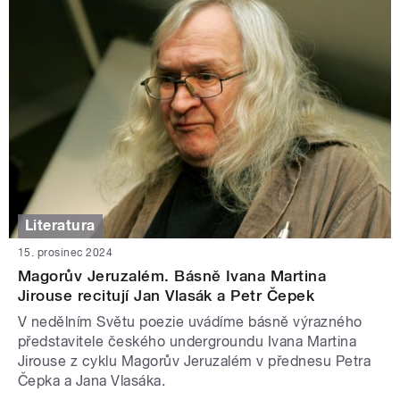
Literatura
15. prosinec 2024
Magorův Jeruzalém. Básně Ivana Martina
Jirouse recitují Jan Vlasák a Petr Čepek
V nedělním Světu poezie uvádíme básně výrazného
představitele českého undergroundu Ivana Martina
Jirouse z cyklu Magorův Jeruzalém v přednesu Petra
Čepka a Jana Vlasáka.