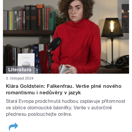
Literatura
3. listopad 2024
Klára Goldstein: Falkenfrau. Verše plné nového
romantismu i nedůvěry v jazyk
Stará Evropa prodchnutá hudbou zaplavuje přítomnost
ve sbírce olomoucké básnířky. Verše v autorčině
přednesu poslouchejte online.