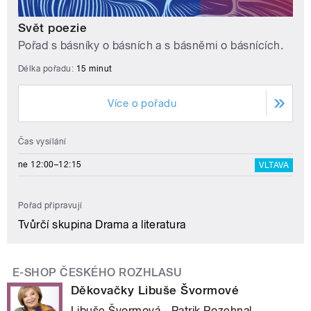
Svět poezie
Pořad s básníky o básních a s básněmi o básnících.
Délka pořadu:
15 minut
Více o pořadu
Čas vysílání
ne 12:00–12:15
VLTAVA
Pořad připravují
Tvůrčí skupina Drama a literatura
E-SHOP ČESKÉHO ROZHLASU
Děkovačky Libuše Švormové
Libuše Švormová - Patrik Rozehnal