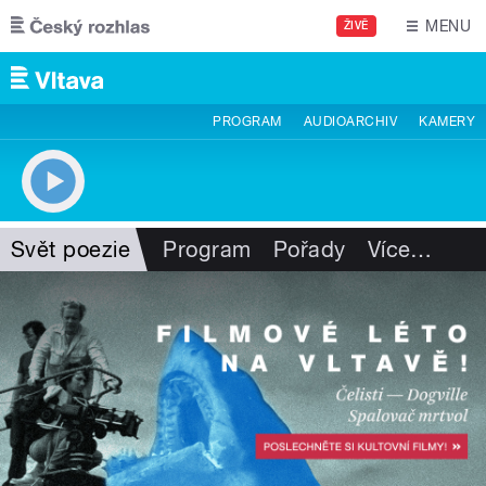
Přejít k hlavnímu obsahu
MENU
ŽIVĚ
PROGRAM
AUDIOARCHIV
KAMERY
Svět poezie
Program
Pořady
Více
…