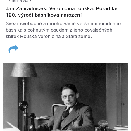
12. leden 2025
Jan Zahradníček: Veroničina rouška. Pořad ke
120. výročí básníkova narození
Svěží, svobodné a mnohotvárné verše mimořádného
básníka s pohnutým osudem z jeho poválečných
sbírek Rouška Veroničina a Stará země.