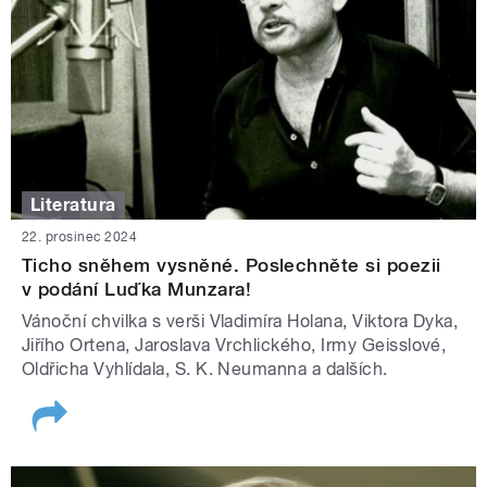
Literatura
22. prosinec 2024
Ticho sněhem vysněné. Poslechněte si poezii
v podání Luďka Munzara!
Vánoční chvilka s verši Vladimíra Holana, Viktora Dyka,
Jiřího Ortena, Jaroslava Vrchlického, Irmy Geisslové,
Oldřicha Vyhlídala, S. K. Neumanna a dalších.