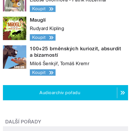
Koupit
Mauglí
Rudyard Kipling
Koupit
100+25 brněnských kuriozit, absurdit
a bizarností
Miloš Šenkýř, Tomáš Kremr
Koupit
Audioarchiv pořadu
DALŠÍ POŘADY