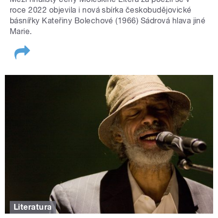
roce 2022 objevila i nová sbírka českobudějovické
básnířky Kateřiny Bolechové (1966) Sádrová hlava jiné
Marie.
Literatura