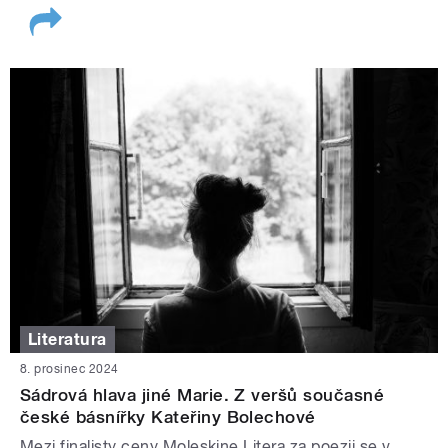
Literatura
8. prosinec 2024
Sádrová hlava jiné Marie. Z veršů současné
české básnířky Kateřiny Bolechové
Mezi finalisty ceny Moleskine Litera za poezii se v