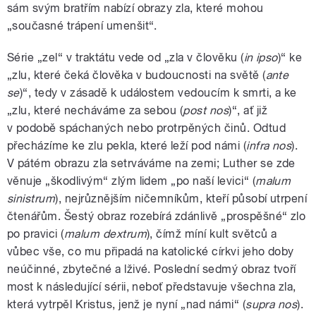
sám svým bratřím nabízí obrazy zla, které mohou
„současné trápení umenšit“.
Série „zel“ v traktátu vede od „zla v člověku (
in ipso
)“ ke
„zlu, které čeká člověka v budoucnosti na světě (
ante
se
)“, tedy v zásadě k událostem vedoucím k smrti, a ke
„zlu, které necháváme za sebou (
post nos
)“, ať již
v podobě spáchaných nebo protrpěných činů. Odtud
přecházíme ke zlu pekla, které leží pod námi (
infra nos
).
V pátém obrazu zla setrváváme na zemi; Luther se zde
věnuje „škodlivým“ zlým lidem „po naší levici“ (
malum
sinistrum
), nejrůznějším ničemníkům, kteří působí utrpení
čtenářům. Šestý obraz rozebírá zdánlivě „prospěšné“ zlo
po pravici (
malum dextrum
), čímž míní kult světců a
vůbec vše, co mu připadá na katolické církvi jeho doby
neúčinné, zbytečné a lživé. Poslední sedmý obraz tvoří
most k následující sérii, neboť představuje všechna zla,
která vytrpěl Kristus, jenž je nyní „nad námi“ (
supra nos
).