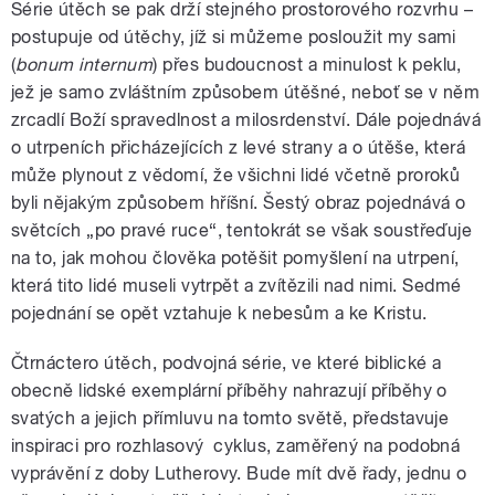
Série útěch se pak drží stejného prostorového rozvrhu –
postupuje od útěchy, jíž si můžeme posloužit my sami
(
bonum internum
) přes budoucnost a minulost k peklu,
jež je samo zvláštním způsobem útěšné, neboť se v něm
zrcadlí Boží spravedlnost a milosrdenství. Dále pojednává
o utrpeních přicházejících z levé strany a o útěše, která
může plynout z vědomí, že všichni lidé včetně proroků
byli nějakým způsobem hříšní. Šestý obraz pojednává o
světcích „po pravé ruce“, tentokrát se však soustřeďuje
na to, jak mohou člověka potěšit pomyšlení na utrpení,
která tito lidé museli vytrpět a zvítězili nad nimi. Sedmé
pojednání se opět vztahuje k nebesům a ke Kristu.
Čtrnáctero útěch, podvojná série, ve které biblické a
obecně lidské exemplární příběhy
nahrazují příběhy o
svatých a jejich přímluvu na tomto světě, představuje
inspiraci pro rozhlasový cyklus, zaměřený na podobná
vyprávění z doby Lutherovy. Bude mít dvě řady, jednu o