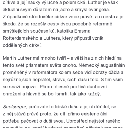
církve a její nauky výlučné a polemické. Luther je však
aktuální svým důrazem na jádro a smysl evangelia.
Z úpadkové středověké církve vede právě tato cesta a je
škoda, že se rozešly cesty dvou podobně reformně
smýšlejících současníků, katolíka Erasma
Rotterdamského a Luthera, který připustil vznik
oddělených církví.
Martin Luther má mnoho tváří – a většina z nich hledí na
tento svět prismatem světa onoho. Německý augustinián
proměněný v reformátora kolem sebe vidí obrazy ďábla a
nejrůznějších nepřátel, stravujících duši i tělo. S tím vším
se snaží bojovat. Přímo tělesně prožívá duchovní
ohrožení a hlavně se bojí smrti, tak jako každý.
Seelsorger
, pečovatel o lidské duše a jejich léčitel, se
z něj stává právě proto, že cítí přímo existenciální
potřebu pečovat o duši svou. Uprostřed nejistot raného