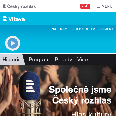
Přejít k hlavnímu obsahu
MENU
ŽIVĚ
PROGRAM
AUDIOARCHIV
KAMERY
Historie
Program
Pořady
Více
…