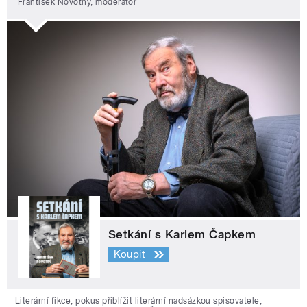
František Novotný, moderátor
Setkání s Karlem Čapkem
Koupit
Literární fikce, pokus přiblížit literární nadsázkou spisovatele,