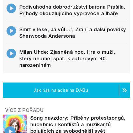
Podivuhodná dobrodružství barona Prášila.
Příhody okouzlujícího vypravěče a lháře
Smrt v lese, Já vůl…!, Zrání a další povídky
Sherwooda Andersona
Milan Uhde: Zjasněná noc. Hra o muži,
který neuměl spát, k autorovým 90.
narozeninám
Jak nás naladíte na DABu
VÍCE Z POŘADU
Song navzdory: Příběhy protestsongů,
hudebních konfliktů a muzikantů
bojujících za svobodnější svět