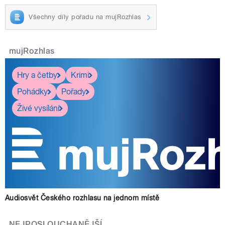
Všechny díly pořadu na mujRozhlas
mujRozhlas
Hry a četby
Krimi
Pohádky
Pořady
Živé vysílání
Audiosvět Českého rozhlasu na jednom místě
NEJPOSLOUCHANĚJŠÍ