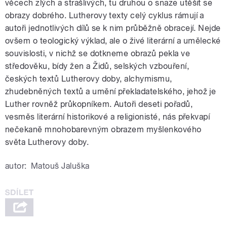
věcech zlých a strašlivých, tu druhou o snaze utěšit se
obrazy dobrého. Lutherovy texty celý cyklus rámují a
autoři jednotlivých dílů se k nim průběžně obracejí. Nejde
ovšem o teologický výklad, ale o živé literární a umělecké
souvislosti, v nichž se dotkneme obrazů pekla ve
středověku, bídy žen a Židů, selských vzbouření,
českých textů Lutherovy doby, alchymismu,
zhudebněných textů a umění překladatelského, jehož je
Luther rovněž průkopníkem. Autoři deseti pořadů,
vesměs literární historikové a religionisté, nás překvapí
nečekaně mnohobarevným obrazem myšlenkového
světa Lutherovy doby.
autor:
Matouš Jaluška