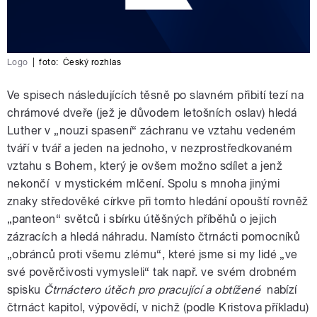
Logo
|
foto:
Český rozhlas
Ve spisech následujících těsně po slavném přibití tezí na
chrámové dveře (jež je důvodem letošních oslav) hledá
Luther v „nouzi spasení“ záchranu ve vztahu vedeném
tváří v tvář a jeden na jednoho, v nezprostředkovaném
vztahu s Bohem, který je ovšem možno sdílet a jenž
nekončí v mystickém mlčení. Spolu s mnoha jinými
znaky středověké církve při tomto hledání opouští rovněž
„panteon“ světců i sbírku útěšných příběhů o jejich
zázracích a hledá náhradu. Namísto čtrnácti pomocníků
„obránců proti všemu zlému“, které jsme si my lidé „ve
své pověrčivosti vymysleli“ tak např. ve svém drobném
spisku
Čtrnáctero útěch pro pracující a obtížené
nabízí
čtrnáct kapitol, výpovědí, v nichž (podle Kristova příkladu)