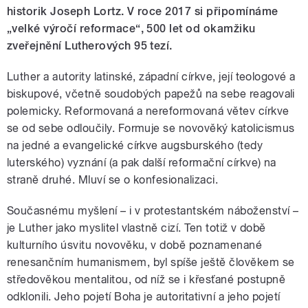
historik Joseph Lortz. V roce 2017 si připomínáme
„velké výročí reformace“, 500 let od okamžiku
zveřejnění Lutherových 95 tezí.
Luther a autority latinské, západní církve, její teologové a
biskupové, včetně soudobých papežů na sebe reagovali
polemicky. Reformovaná a nereformovaná větev církve
se od sebe odloučily. Formuje se novověký katolicismus
na jedné a evangelické církve augsburského (tedy
luterského) vyznání (a pak další reformační církve) na
straně druhé. Mluví se o konfesionalizaci.
Současnému myšlení – i v protestantském náboženství –
je Luther jako myslitel vlastně cizí. Ten totiž v době
kulturního úsvitu novověku, v době poznamenané
renesančním humanismem, byl spíše ještě člověkem se
středověkou mentalitou, od níž se i křesťané postupně
odklonili. Jeho pojetí Boha je autoritativní a jeho pojetí