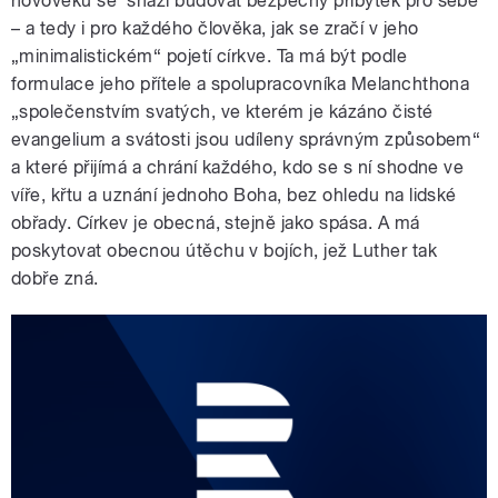
novověku se snaží budovat bezpečný příbytek pro sebe
– a tedy i pro každého člověka, jak se zračí v jeho
„minimalistickém“ pojetí církve. Ta má být podle
formulace jeho přítele a spolupracovníka Melanchthona
„společenstvím svatých, ve kterém je kázáno čisté
evangelium a svátosti jsou udíleny správným způsobem“
a které přijímá a chrání každého, kdo se s ní shodne ve
víře, křtu a uznání jednoho Boha, bez ohledu na lidské
obřady. Církev je obecná, stejně jako spása. A má
poskytovat obecnou útěchu v bojích, jež Luther tak
dobře zná.