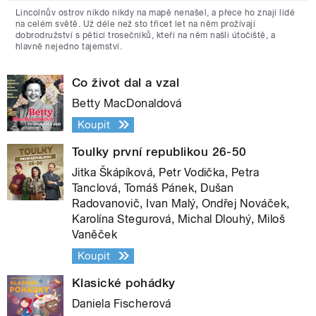
Lincolnův ostrov nikdo nikdy na mapě nenašel, a přece ho znají lidé
na celém světě. Už déle než sto třicet let na něm prožívají
dobrodružství s pěticí trosečníků, kteří na něm našli útočiště, a
hlavně nejedno tajemství.
Co život dal a vzal
Betty MacDonaldová
Koupit
Toulky první republikou 26-50
Jitka Škápíková, Petr Vodička, Petra
Tanclová, Tomáš Pánek, Dušan
Radovanovič, Ivan Malý, Ondřej Nováček,
Karolína Stegurová, Michal Dlouhý, Miloš
Vaněček
Koupit
Klasické pohádky
Daniela Fischerová