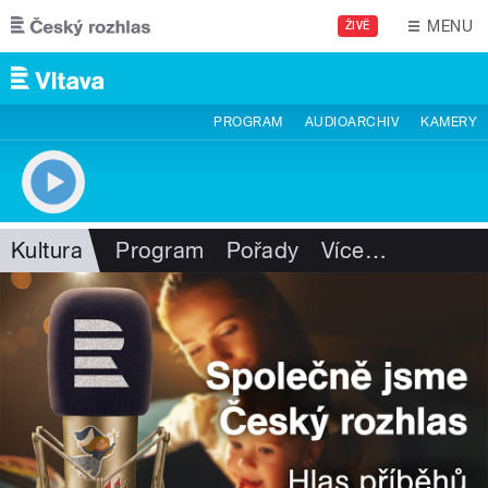
Přejít k hlavnímu obsahu
MENU
ŽIVĚ
PROGRAM
AUDIOARCHIV
KAMERY
Kultura
Program
Pořady
Více
…