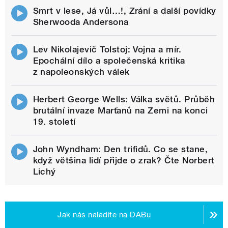
Smrt v lese, Já vůl…!, Zrání a další povídky
Sherwooda Andersona
Lev Nikolajevič Tolstoj: Vojna a mír.
Epochální dílo a společenská kritika
z napoleonských válek
Herbert George Wells: Válka světů. Průběh
brutální invaze Marťanů na Zemi na konci
19. století
John Wyndham: Den trifidů. Co se stane,
když většina lidí přijde o zrak? Čte Norbert
Lichý
Jak nás naladíte na DABu