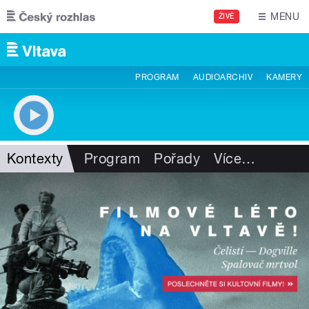
Přejít k hlavnímu obsahu
MENU
ŽIVĚ
PROGRAM
AUDIOARCHIV
KAMERY
Kontexty
Program
Pořady
Více
…