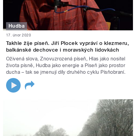
Hudba
17. únor 2020
Takhle žije píseň. Jiří Plocek vypráví o klezmeru,
balkánské dechovce i moravských lidovkách
Oživená slova, Znovuzrozená píseň, Hlas jako nositel
života písně, Hudba jako energie a Píseň jako prostor
ducha – tak se jmenují díly druhého cyklu Písňobraní.