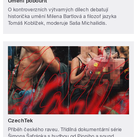
Umění pobouřit
O kontroverzních výtvarných dílech debatují
historička umění Milena Bartlová a filozof jazyka
Tomáš Koblížek, moderuje Saša Michailidis.
CzechTek
Příběh českého raveu. Třídílná dokumentární série
Šimona Šafránka s hudbou od Pjoniho a sound