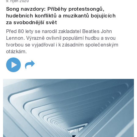
9. říjen 2020
Song navzdory: Příběhy protestsongů,
hudebních konfliktů a muzikantů bojujících
za svobodnější svět
Před 80 lety se narodil zakladatel Beatles John
Lennon. Výrazně ovlivnil populární hudbu a svou
tvorbou se vyjadřoval i k zásadním společenským
otázkám.