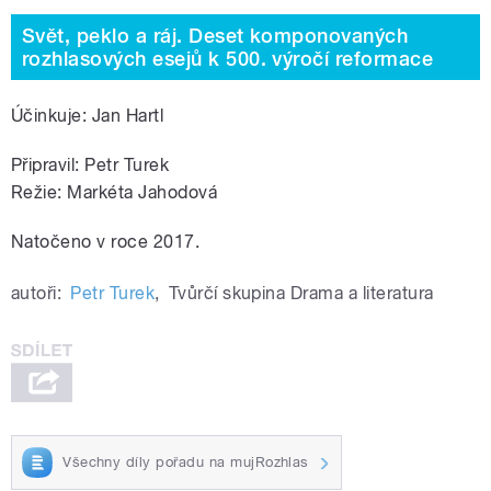
Svět, peklo a ráj. Deset komponovaných
rozhlasových esejů k 500. výročí reformace
Účinkuje: Jan Hartl
Připravil: Petr Turek
Režie: Markéta Jahodová
Natočeno v roce 2017.
autoři:
Petr Turek
,
Tvůrčí skupina Drama a literatura
Všechny díly pořadu na mujRozhlas