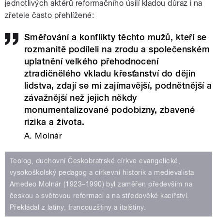
jednotlivých aktérů reformačního úsilí kladou důraz i na
zřetele často přehlížené:
Směřování a konflikty těchto mužů, kteří se
rozmanitě podíleli na zrodu a společenském
uplatnění velkého přehodnocení
ztradičnělého vkladu křesťanství do dějin
lidstva, zdají se mi zajímavější, podnětnější a
závažnější než jejich někdy
monumentalizované podobizny, zbavené
rizika a života.
A. Molnár
Teolog, duchovní Českobratrské církve evangelické,
vysokoškolský pedagog a církevní historik a medievalista
Amedeo Molnár (1923–1990) byl zaměřen především na
českou a světovou reformaci a na středověké kacířství.
Překládal z latiny, francouzštiny a italštiny.