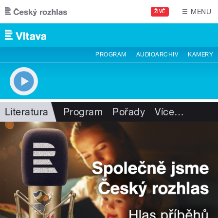
Přejít k hlavnímu obsahu
MENU
ŽIVĚ
PROGRAM
AUDIOARCHIV
KAMERY
Literatura
Program
Pořady
Více
…