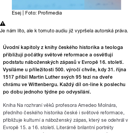
Esej | Foto: Profimedia
Je nám líto, ale k tomuto audiu již vypršela autorská práva.
Úvodní kapitoly z knihy českého historika a teologa
přibližují počátky světové reformace a osvětlují
podstatu náboženských zápasů v Evropě 16. století.
Vysíláme u příležitosti 500. výročí chvíle, kdy 31. října
1517 přibil Martin Luther svých 95 tezí na dveře
chrámu ve Wittenbergu. Každý díl on-line k poslechu
po dobu jednoho týdne po odvysílání.
Kniha Na rozhraní věků profesora Amedeo Molnára,
předního českého historika české i světové reformace,
přibližuje kulturní a náboženský zápas, který se odehrál v
Evropě 15. a 16. století. Literárně brilantní portréty