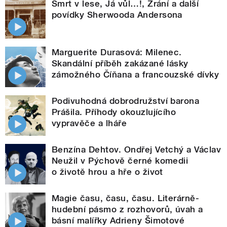
Smrt v lese, Já vůl…!, Zrání a další
povídky Sherwooda Andersona
Marguerite Durasová: Milenec.
Skandální příběh zakázané lásky
zámožného Číňana a francouzské dívky
Podivuhodná dobrodružství barona
Prášila. Příhody okouzlujícího
vypravěče a lháře
Benzína Dehtov. Ondřej Vetchý a Václav
Neužil v Pýchově černé komedii
o životě hrou a hře o život
Magie času, času, času. Literárně-
hudební pásmo z rozhovorů, úvah a
básní malířky Adrieny Šimotové