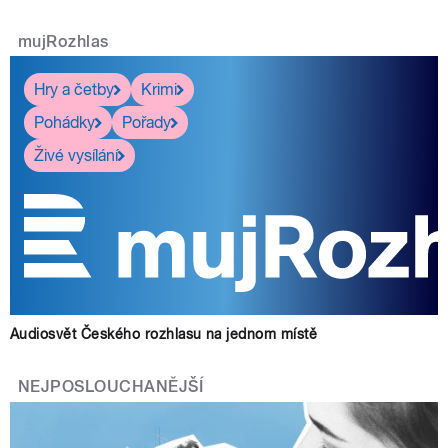
mujRozhlas
Hry a četby
Krimi
Pohádky
Pořady
Živé vysílání
Audiosvět Českého rozhlasu na jednom místě
NEJPOSLOUCHANĚJŠÍ