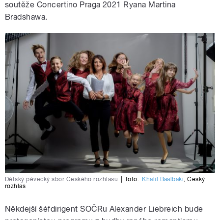
soutěže Concertino Praga 2021 Ryana Martina
Bradshawa.
Dětský pěvecký sbor Českého rozhlasu
|
foto:
Khalil Baalbaki
,
Český
rozhlas
Někdejší šéfdirigent SOČRu Alexander Liebreich bude