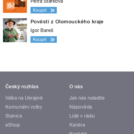
Petra Štarková
Koupit
Pověsti z Olomouckého kraje
Igor Bareš
Koupit
Český rozhlas
O nás
Válka na Ukrajině
Jak nás naladíte
Komunální volby
Nápověda
Stanice
Lidé v rádiu
eShop
Kariéra
Kontakt