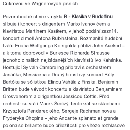
Cukrovou ve Wagnerových písních.
Pozoruhodné chvíle v cyklu
R -
Klasika v Rudolfinu
slibuje i koncert s dirigentem Marko Ivanovićem a
klavíristou Martinem Kasíkem, v jehož podání zazní 4.
koncert d moll Antona Rubinsteina. Rozmanité hudební
tváře Ericha Wolfganga Korngolda přiblíží John Axelrod –
a k tomu doprovodí v Burlesce Richarda Strausse
jednoho z našich nejžádanějších klavíristů Ivo Kahánka.
Hostující Sylvain Cambreling připraví s orchestrem
Janáčka, Messiaena a Druhý houslový koncert Bély
Bartóka se sólistkou Elinou Vähäla z Finska. Benjamin
Britten bude vévodit koncertu s klavíristou Benjaminem
Grosvenorem a dirigentkou Jessicou Cottis. Před
orchestr se vrátí Marek Šedivý, tentokrát se skladbami
Krzysztofa Pendereckého, Sergeje Rachmaninova a
Fryderyka Chopina – jeho Andante spianato et grande
polonaise brillante bude příležitostí pro vítěze rozhlasové