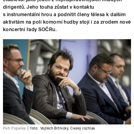
dirigentů. Jeho touha zůstat v kontaktu
s instrumentální hrou a podnítit členy tělesa k dalším
aktivitám na poli komorní hudby stojí i za zrodem nové
koncertní řady SOČRu.
Petr Popelka
|
foto:
Vojtěch Brtnický
,
Český rozhlas