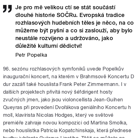
Je pro mě velikou ctí se stát součástí
dlouhé historie SOČRu. Evropská tradice
rozhlasových hudebních těles je něco, na co
můžeme být pyšní a co si zaslouží, aby bylo
neustále rozvíjeno a udržováno, jako
důležité kulturní dědictví!
Petr Popelka
96. sezónu rozhlasových symfoniků uvede Popelkův
inaugurační koncert, na kterém v Brahmsově Koncertu D
dur zazáří také houslista Frank Peter Zimmermann. I v
dalších projektech přivítá nový šéfdirigent hosty
zvučných jmen, jako jsou violoncellista Jean-Guihen
Queyras při provedení Dvořákova geniálního Koncertu h
moll, klavírista Nicolas Hodges, který ve světové
premiéře zahraje novou kompozici od Martina Smolka,
nebo houslistka Patricia Kopatchinskaja, která přednese