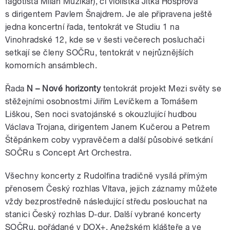
fagotista Milan Muzikář), či violistka Jitka Hosprová
s dirigentem Pavlem Šnajdrem. Je ale připravena ještě
jedna koncertní řada, tentokrát ve Studiu 1 na
Vinohradské 12, kde se v šesti večerech posluchači
setkají se členy SOČRu, tentokrát v nejrůznějších
komorních ansámblech.
Řada
N – Nové horizonty
tentokrát projekt Mezi světy se
stěžejními osobnostmi Jiřím Levíčkem a Tomášem
Liškou, Sen noci svatojánské s okouzlující hudbou
Václava Trojana, dirigentem Janem Kučerou a Petrem
Štěpánkem coby vypravěčem a další působivé setkání
SOČRu s Concept Art Orchestra.
Všechny koncerty z Rudolfina tradičně vysílá přímým
přenosem Český rozhlas Vltava, jejich záznamy můžete
vždy bezprostředně následující středu poslouchat na
stanici Český rozhlas D-dur. Další vybrané koncerty
SOČRu, pořádané v DOX+, Anežském klášteře a ve