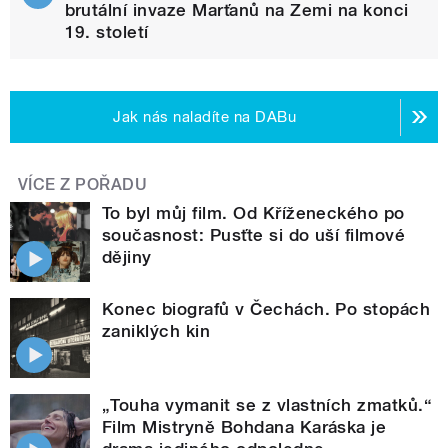
brutální invaze Marťanů na Zemi na konci
19. století
Jak nás naladíte na DABu
VÍCE Z POŘADU
To byl můj film. Od Kříženeckého po
současnost: Pusťte si do uší filmové
dějiny
Konec biografů v Čechách. Po stopách
zaniklých kin
„Touha vymanit se z vlastních zmatků.“
Film Mistryně Bohdana Karáska je