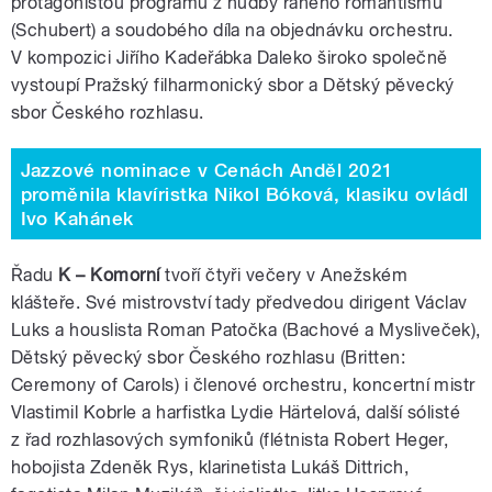
protagonistou programu z hudby raného romantismu
(Schubert) a soudobého díla na objednávku orchestru.
V kompozici Jiřího Kadeřábka Daleko široko společně
vystoupí Pražský filharmonický sbor a Dětský pěvecký
sbor Českého rozhlasu.
Jazzové nominace v Cenách Anděl 2021
proměnila klavíristka Nikol Bóková, klasiku ovládl
Ivo Kahánek
Řadu
K – Komorní
tvoří čtyři večery v Anežském
klášteře. Své mistrovství tady předvedou dirigent Václav
Luks a houslista Roman Patočka (Bachové a Mysliveček),
Dětský pěvecký sbor Českého rozhlasu (Britten:
Ceremony of Carols) i členové orchestru, koncertní mistr
Vlastimil Kobrle a harfistka Lydie Härtelová, další sólisté
z řad rozhlasových symfoniků (flétnista Robert Heger,
hobojista Zdeněk Rys, klarinetista Lukáš Dittrich,