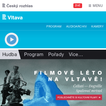
Přejít k hlavnímu obsahu
MENU
ŽIVĚ
PROGRAM
AUDIOARCHIV
KAMERY
Hudba
Program
Pořady
Více
…