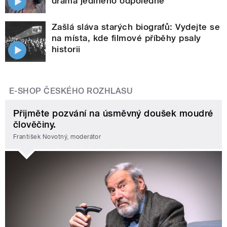
drama jediného odpoledne
Zašlá sláva starých biografů: Vydejte se
na místa, kde filmové příběhy psaly
historii
E-SHOP ČESKÉHO ROZHLASU
Přijměte pozvání na úsměvný doušek moudré
člověčiny.
František Novotný, moderátor