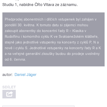
Studiu 1, nabídne ČRo Vltava ze záznamu.
Předprodej abonentních i dílčích vstupenek byl zahájen v
pondělí 30. května. K tomuto datu si zájemci mohou
zakoupit abonentky do koncertní řady R – Klasika v
Rudolfinu i komorního cyklu K ve Svatoanežském klášteře,
stejně jako jednotlivé vstupenky na koncerty z cyklů P, N a
nově i cyklu S. Jednotlivé vstupenky na koncerty řady R a K
a na veřejné generální zkoušky budou do prodeje uvolněny
od 6. června.
autor:
Daniel Jäger