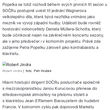
Popelka se totiž rozhodl během svých prvních tří sezon u
SOČRu postupně uvést tři jednání Wagnerova
velkolepého díla, které bývá nezřídka vnímáno jako
mezník ve vývoji západní hudby. Událostí bude rovněž
hostování violoncellisty Daniela Müllera-Schotta, který
bude účinkovat nejen na závěrečném koncertu sezony,
ale v jeho předvečer i v komorním projektu. Právě zde
zažijeme Petra Popelku zároveň jako kontrabasistu a
klavíristu.
Robert Jindra
|
foto:
Petr Hrubeš
Hlavní hostující dirigent SOČRu posluchače společně
s mezzosopranistkou Janou Kurucovou přenese do
středoevropské atmosféry na přelomu století a
s klavíristou Jean-Efflamem Bavouzetem do hudební
Francie. V komorním cyklu pak doprovodí Markétu