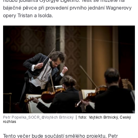
hudbu jubilanta Györgye Ligetiho. Těšit se můžete na
báječné pěvce při provedení prvního jednání Wagnerovy
opery Tristan a Isolda.
Petr Popelka_SOČR_@Vojtěch Brtnický
|
foto:
Vojtěch Brtnický
,
Český
rozhlas
Tento večer bude součástí smělého projektu. Petr