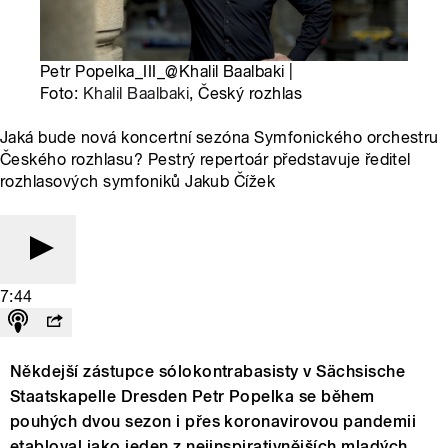
Petr Popelka_III_@Khalil Baalbaki |
Foto:
Khalil Baalbaki
, Český rozhlas
Jaká bude nová koncertní sezóna Symfonického orchestru
Českého rozhlasu? Pestrý repertoár představuje ředitel
rozhlasových symfoniků Jakub Čížek
7:44
Někdejší zástupce sólokontrabasisty v Sächsische
Staatskapelle Dresden Petr Popelka se během
pouhých dvou sezon i přes koronavirovou pandemii
etabloval jako jeden z nejinspirativnějších mladých