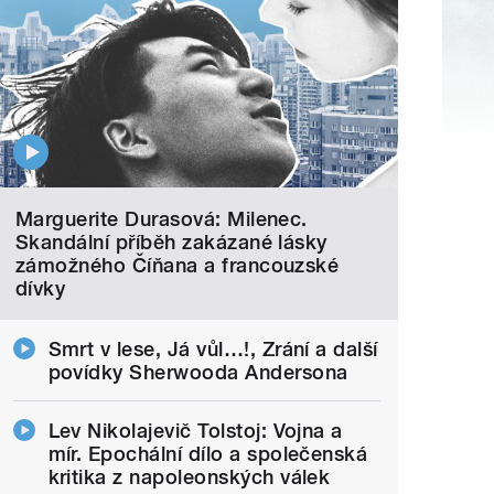
Marguerite Durasová: Milenec.
Skandální příběh zakázané lásky
zámožného Číňana a francouzské
dívky
Smrt v lese, Já vůl…!, Zrání a další
povídky Sherwooda Andersona
Lev Nikolajevič Tolstoj: Vojna a
mír. Epochální dílo a společenská
kritika z napoleonských válek