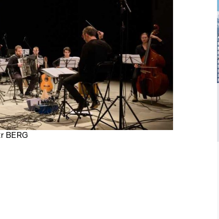
str BERG