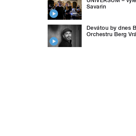
UNIVERSUM – výlet
Savarin
Devátou by dnes B
Orchestru Berg Vr