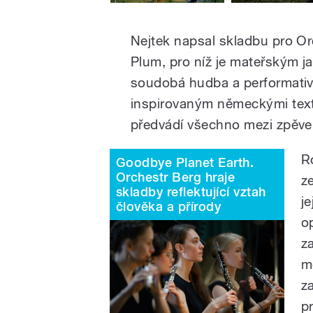
Nejtek napsal skladbu pro Or
Plum, pro níž je mateřským 
soudobá hudba a performativn
inspirovaným německými tex
předvádí všechno mezi zpěv
R
Goodbye Planet Earth.
Orchestr Berg hraje
z
skladby reflektující vztah
j
člověka a přírody
o
z
m
z
p