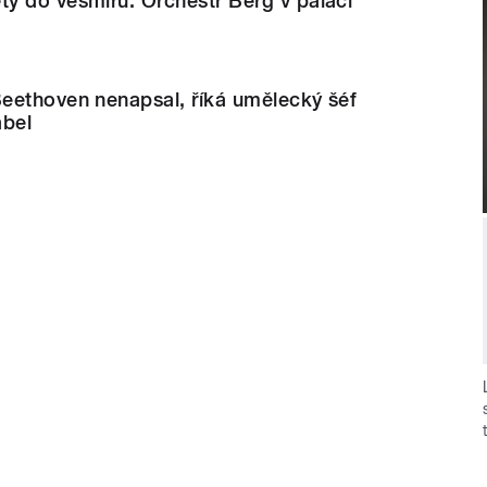
y do vesmíru. Orchestr Berg v paláci
eethoven nenapsal, říká umělecký šéf
ábel