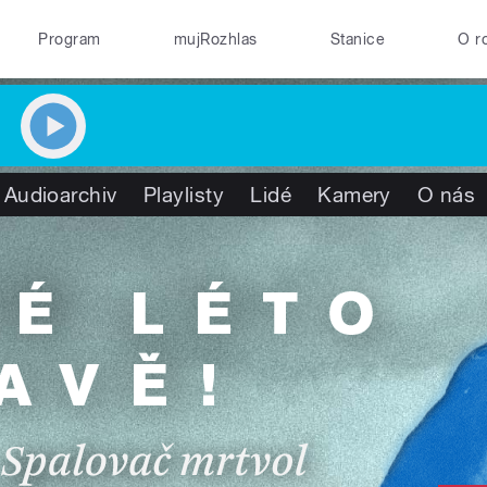
Program
mujRozhlas
Stanice
O r
Audioarchiv
Playlisty
Lidé
Kamery
O nás