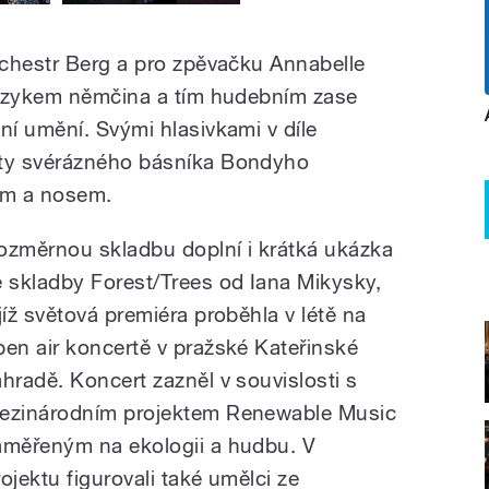
chestr Berg a pro zpěvačku Annabelle
jazykem němčina a tím hudebním zase
í umění. Svými hlasivkami v díle
ty svérázného básníka Bondyho
em a nosem.
ozměrnou skladbu doplní i krátká ukázka
e skladby Forest/Trees od Iana Mikysky,
ejíž světová premiéra proběhla v létě na
pen air koncertě v pražské Kateřinské
ahradě. Koncert zazněl v souvislosti s
ezinárodním projektem Renewable Music
aměřeným na ekologii a hudbu. V
rojektu figurovali také umělci ze