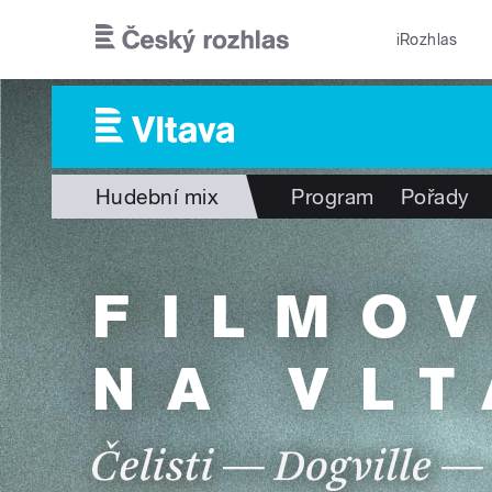
Přejít k hlavnímu obsahu
iRozhlas
Hudební mix
Program
Pořady