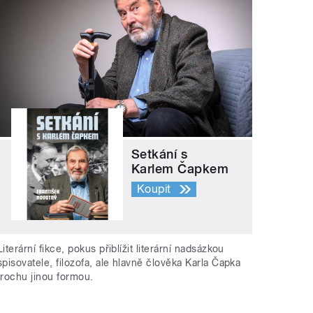
Setkání s
Karlem Čapkem
Koupit
Literární fikce, pokus přiblížit literární nadsázkou
spisovatele, filozofa, ale hlavně člověka Karla Čapka
trochu jinou formou.