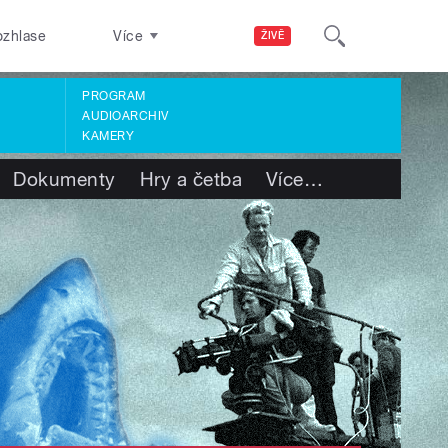
ozhlase
Více
ŽIVĚ
PROGRAM
AUDIOARCHIV
KAMERY
Dokumenty
Hry a četba
Více
…