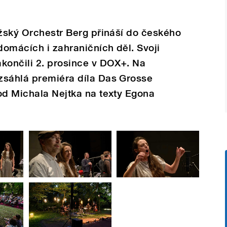
ažský Orchestr Berg přináší do českého
omácích i zahraničních děl. Svoji
končili 2. prosince v DOX+. Na
zsáhlá premiéra díla Das Grosse
od Michala Nejtka na texty Egona