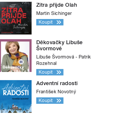
Zítra přijde Olah
Martin Sichinger
Koupit
Děkovačky Libuše
Švormové
Libuše Švormová - Patrik
Rozehnal
Koupit
Adventní radosti
František Novotný
Koupit