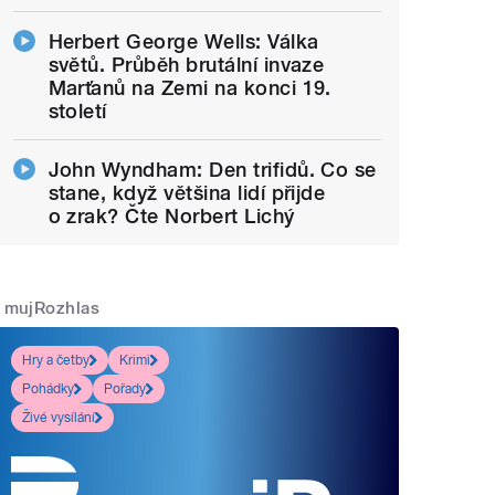
Herbert George Wells: Válka
světů. Průběh brutální invaze
Marťanů na Zemi na konci 19.
století
John Wyndham: Den trifidů. Co se
stane, když většina lidí přijde
o zrak? Čte Norbert Lichý
mujRozhlas
Hry a četby
Krimi
Pohádky
Pořady
Živé vysílání