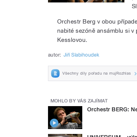
S
Orchestr Berg v obou případec
nabité sezóně ansámblu si v 
Kesslovou.
autor:
Jiří Slabihoudek
Všechny díly pořadu na mujRozhlas
MOHLO BY VÁS ZAJÍMAT
Orchestr BERG: Nev