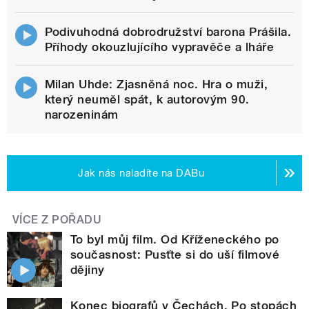
Podivuhodná dobrodružství barona Prášila.
Příhody okouzlujícího vypravěče a lháře
Milan Uhde: Zjasněná noc. Hra o muži,
který neuměl spát, k autorovým 90.
narozeninám
Jak nás naladíte na DABu
VÍCE Z POŘADU
To byl můj film. Od Kříženeckého po
současnost: Pusťte si do uší filmové
dějiny
Konec biografů v Čechách. Po stopách