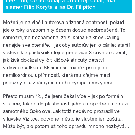
mezi tím, co lidi dělají a co chtějí dělat, říká
slamer Filip Koryta alias Dr. Filipitch
Možná je na vině i autorova přiznaná opatrnost, pokud
jde o roky a vzpomínky časem dosud neobroušené. To
samozřejmě neznamená, že si kniha Falknov Calling
nenajde své čtenáře. I já coby autorův jen o pár let starší
vrstevník a příslušník stejné generace X dovedu ocenit,
jak živě dokázal vylíčit klíčové atributy dětství
v devadesátkách. Skláním se rovněž před jeho
nemilosrdnou upřímností, která mu zřejmě mezi
příbuznými a známými mnoho sympatií nevynese.
Přesto musím říci, že jsem čekal více – jak po formální
stránce, tak co do plastičnosti jeho autoportrétu i obrazu
samotného Sokolova. Jak totiž nedávno prozradil ve
vltavské Vizitce, dotyčné město je vlastně jen záštita.
Může být, ale potom už toho opravdu mnoho nezbývá…