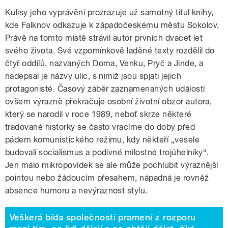
Kulisy jeho vyprávění prozrazuje už samotný titul knihy,
kde Falknov odkazuje k západočeskému městu Sokolov.
Právě na tomto místě strávil autor prvních dvacet let
svého života. Své vzpomínkově laděné texty rozdělil do
čtyř oddílů, nazvaných Doma, Venku, Pryč a Jinde, a
nadepsal je názvy ulic, s nimiž jsou spjati jejich
protagonisté. Časový záběr zaznamenaných událostí
ovšem výrazně překračuje osobní životní obzor autora,
který se narodil v roce 1989, neboť skrze některé
tradované historky se často vracíme do doby před
pádem komunistického režimu, kdy někteří „vesele
budovali socialismus a podivné milostné trojúhelníky“.
Jen málo mikropovídek se ale může pochlubit výraznější
pointou nebo žádoucím přesahem, nápadná je rovněž
absence humoru a nevýraznost stylu.
Veškerá bída společnosti pramení z rozporu