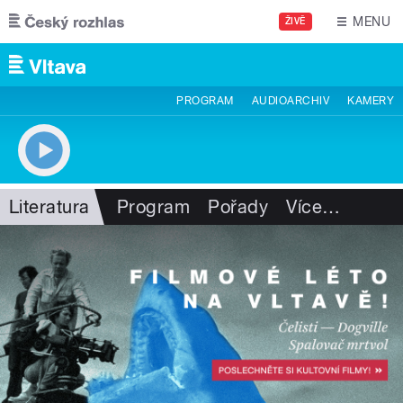
Přejít k hlavnímu obsahu
MENU
ŽIVĚ
PROGRAM
AUDIOARCHIV
KAMERY
Literatura
Program
Pořady
Více
…