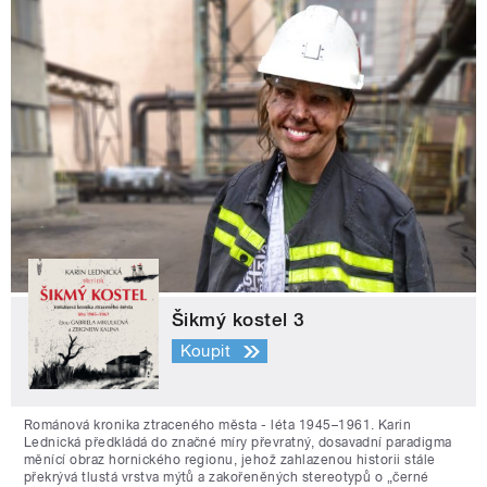
Šikmý kostel 3
Koupit
Románová kronika ztraceného města - léta 1945–1961. Karin
Lednická předkládá do značné míry převratný, dosavadní paradigma
měnící obraz hornického regionu, jehož zahlazenou historii stále
překrývá tlustá vrstva mýtů a zakořeněných stereotypů o „černé