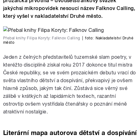
prozaická prvotina – dvousetstránkový svazek
jakýchsi mikropovídek nesoucí název Falknov Calling,
který vyšel v nakladatelství Druhé město.
Přebal knihy Filipa Koryty: Falknov Calling
|
foto:
Nakladatelství Druhé
město
Jeden z čelných představitelů tuzemské slam poetry, v
kteréžto disciplíně získal roku 2017 dokonce titul mistra
České republiky, se ve svém prozaickém debutu vrací do
světa vlastního dětství a dospívání, překvapivý je ovšem
hlavně způsob, jakým tak činí. Zůstává sice věrný své
zálibě v krátkých až lapidárních textech, razantní
ostrovtip ovšem vystřídala čtenářsky o poznání méně
atraktivní nostalgie.
Literární mapa autorova dětství a dospívání