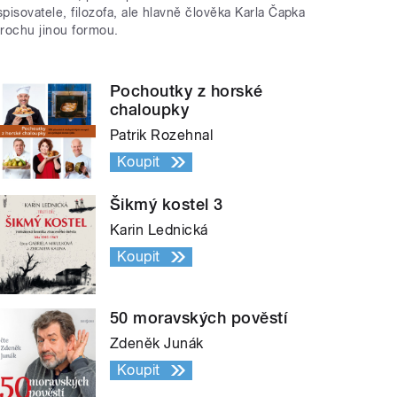
spisovatele, filozofa, ale hlavně člověka Karla Čapka
trochu jinou formou.
Pochoutky z horské
chaloupky
Patrik Rozehnal
Koupit
Šikmý kostel 3
Karin Lednická
Koupit
50 moravských pověstí
Zdeněk Junák
Koupit