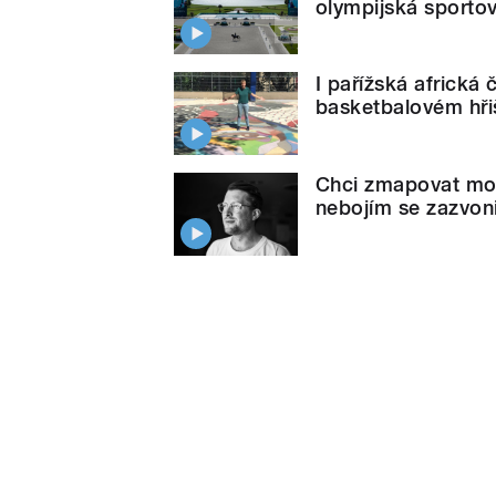
olympijská sportov
I pařížská africká 
basketbalovém hři
Chci zmapovat mod
nebojím se zazvon