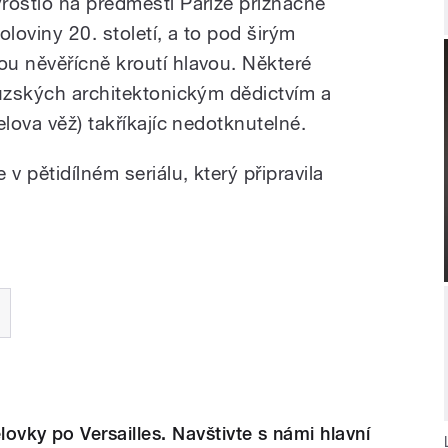
rostlo na předměstí Paříže příznačné
oviny 20. století, a to pod širým
u něvěřícně kroutí hlavou. Některé
ouzských architektonickým dědictvím a
elova věž) takříkajíc nedotknutelné.
v pětidílném seriálu, který připravila
lovky po Versailles. Navštivte s námi hlavní