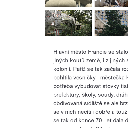
Hlavní město Francie se sta
jiných koutů země, i z jiných
kolonií. Paříž se tak začala r
pohltila vesničky i městečka
potřeba vybudovat stovky tisí
prefektury, školy, soudy, drá
obdivovaná sídliště se ale brz
se v nich necítili dobře a to
se tak od konce 70. let dala 