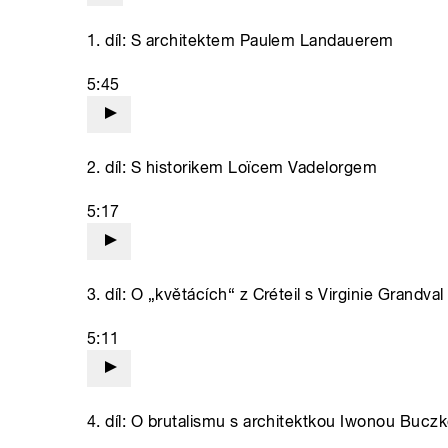
1. díl: S architektem Paulem Landauerem
5:45
2. díl: S historikem Loïcem Vadelorgem
5:17
3. díl: O „květácích“ z Créteil s Virginie Grandval
5:11
4. díl: O brutalismu s architektkou Iwonou Buc