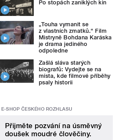
Po stopách zaniklých kin
„Touha vymanit se
z vlastních zmatků.“ Film
Mistryně Bohdana Karáska
je drama jediného
odpoledne
Zašlá sláva starých
biografů: Vydejte se na
místa, kde filmové příběhy
psaly historii
E-SHOP ČESKÉHO ROZHLASU
Přijměte pozvání na úsměvný
doušek moudré člověčiny.