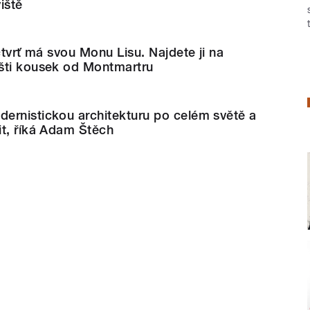
iště
čtvrť má svou Monu Lisu. Najdete ji na
šti kousek od Montmartru
ernistickou architekturu po celém světě a
it, říká Adam Štěch