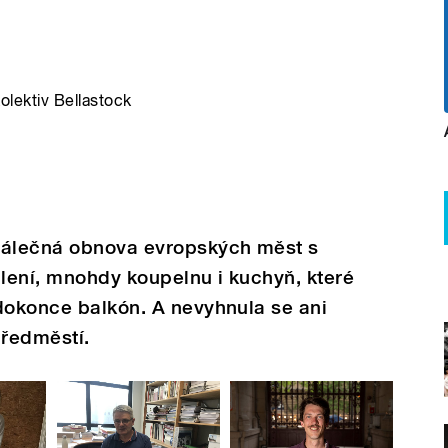
kolektiv Bellastock
válečná obnova evropských měst s
lení, mnohdy koupelnu i kuchyň, které
dokonce balkón. A nevyhnula se ani
předměstí.