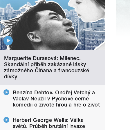
Marguerite Durasová: Milenec.
Skandální příběh zakázané lásky
zámožného Číňana a francouzské
dívky
Benzína Dehtov. Ondřej Vetchý a
Václav Neužil v Pýchově černé
komedii o životě hrou a hře o život
Herbert George Wells: Válka
světů. Průběh brutální invaze