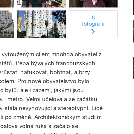
8
fotografií
lo vytouženým cílem mnohda obyvatel z
 států, třeba bývalých francouzských
ozrůstat, nafukovat, bobtnat, a brzy
 kolem. Pro nové obyvatelstvo bylo
c bytů, ale i zázemí, jakými jsou
hy i metro. Velmi účelová a ze začátku
y stala nevyhovující a stereotypní. Lidé
užili po změně. Architektonickým studiím
doslova volná ruka a začalo se