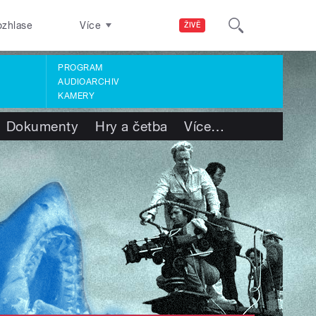
ozhlase
Více
ŽIVĚ
PROGRAM
AUDIOARCHIV
KAMERY
Dokumenty
Hry a četba
Více
…