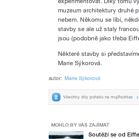
experimentovat. Díky tomu vy
muzeum architektury druhé pol
nebem. Někomu se líbí, někdo
stavby se ale už staly franc
jsou (podobně jako třeba Eiff
Některé stavby si představíme 
Marie Sýkorová.
autor:
Marie Sýkorová
Všechny díly pořadu na mujRozhlas
MOHLO BY VÁS ZAJÍMAT
Soutěží se od Eiffe