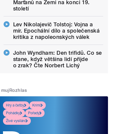
Marťanů na Zemi na konci 19.
století
Lev Nikolajevič Tolstoj: Vojna a
mír. Epochální dílo a společenská
kritika z napoleonských válek
John Wyndham: Den trifidů. Co se
stane, když většina lidí přijde
o zrak? Čte Norbert Lichý
mujRozhlas
Hry a četby
Krimi
Pohádky
Pořady
Živé vysílání