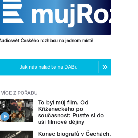
Audiosvět Českého rozhlasu na jednom místě
Jak nás naladíte na DABu
VÍCE Z POŘADU
To byl můj film. Od
Kříženeckého po
současnost: Pusťte si do
uší filmové dějiny
Konec biografů v Čechách.