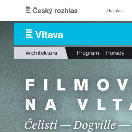
Přejít k hlavnímu obsahu
iRozhlas
Architektura
Program
Pořady