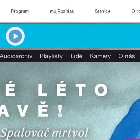
Program
mujRozhlas
Stanice
O r
Audioarchiv
Playlisty
Lidé
Kamery
O nás