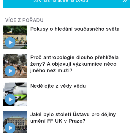
Jak nás naladíte na DABu
VÍCE Z POŘADU
Pokusy o hledání současného světa
Proč antropologie dlouho přehlížela
ženy? A objevují výzkumnice něco
jiného než muži?
Nedělejte z vědy vědu
Jaké bylo století Ústavu pro dějiny
umění FF UK v Praze?