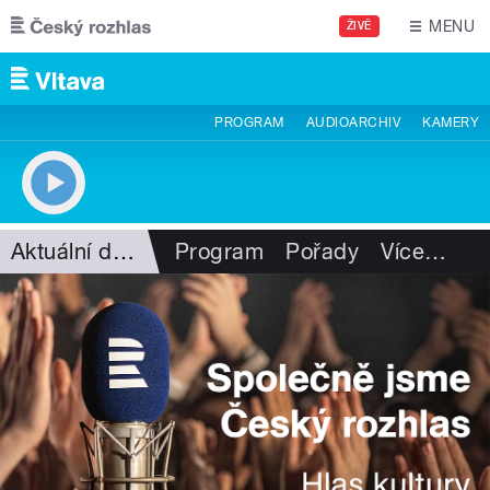
Přejít k hlavnímu obsahu
MENU
ŽIVĚ
PROGRAM
AUDIOARCHIV
KAMERY
Aktuální dění
Program
Pořady
Více
…