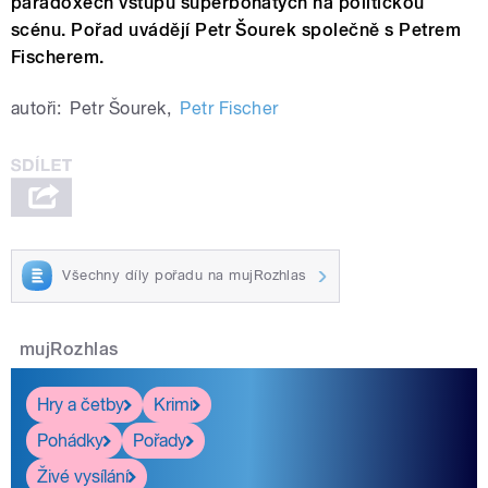
paradoxech vstupu superbohatých na politickou
scénu. Pořad uvádějí Petr Šourek společně s Petrem
Fischerem.
autoři:
Petr Šourek
,
Petr Fischer
Všechny díly pořadu na mujRozhlas
mujRozhlas
Hry a četby
Krimi
Pohádky
Pořady
Živé vysílání