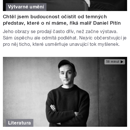
Výtvarné umění
Chtěl jsem budoucnost očistit od temných
představ, které o ní máme, říká malíř Daniel Pitín
Jeho obrazy se prodají často dřív, než začne výstava.
Sám úspěchu ale odmítá podléhat. Nejvíc občerstvující je
pro něj ticho, které usměrňuje unavující tok myšlenek.
58 minut
Literatura