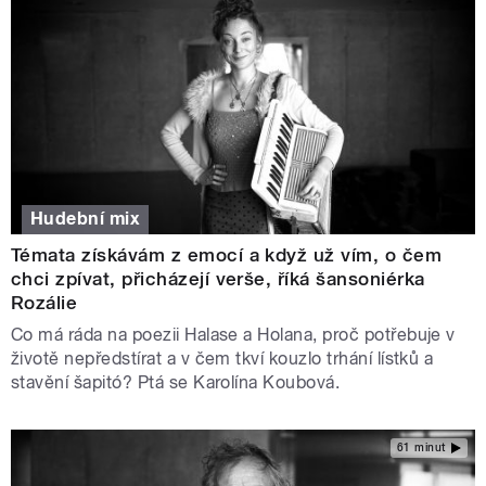
Hudební mix
Témata získávám z emocí a když už vím, o čem
chci zpívat, přicházejí verše, říká šansoniérka
Rozálie
Co má ráda na poezii Halase a Holana, proč potřebuje v
životě nepředstírat a v čem tkví kouzlo trhání lístků a
stavění šapitó? Ptá se Karolína Koubová.
61 minut