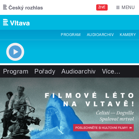
Přejít k hlavnímu obsahu
MENU
ŽIVĚ
PROGRAM
AUDIOARCHIV
KAMERY
Program
Pořady
Audioarchiv
Více
…