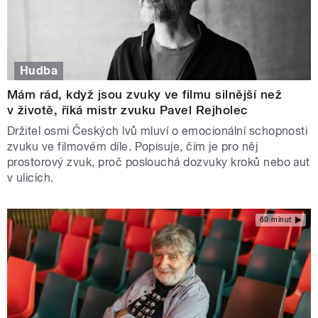
Hudba
Mám rád, když jsou zvuky ve filmu silnější než
v životě, říká mistr zvuku Pavel Rejholec
Držitel osmi Českých lvů mluví o emocionální schopnosti
zvuku ve filmovém díle. Popisuje, čím je pro něj
prostorový zvuk, proč poslouchá dozvuky kroků nebo aut
v ulicích.
60 minut