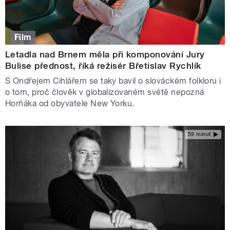
Film
Letadla nad Brnem měla při komponování Jury
Bulise přednost, říká režisér Břetislav Rychlík
S Ondřejem Cihlářem se taky bavil o slováckém folkloru i
o tom, proč člověk v globalizovaném světě nepozná
Horňáka od obyvatele New Yorku.
59 minut