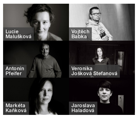
Lucie
Vojtěch
Malušková
Babka
Antonín
Veronika
Pfeifer
Jošková Štefanová
Markéta
Jaroslava
Kaňková
Haladová