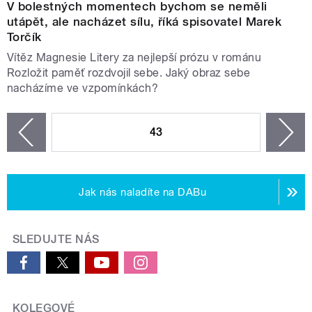
V bolestných momentech bychom se neměli
utápět, ale nacházet sílu, říká spisovatel Marek
Torčík
Vítěz Magnesie Litery za nejlepší prózu v románu
Rozložit paměť rozdvojil sebe. Jaký obraz sebe
nacházíme ve vzpomínkách?
STRÁNKY
43
n
zí
Jak nás naladíte na DABu
SLEDUJTE NÁS
KOLEGOVÉ