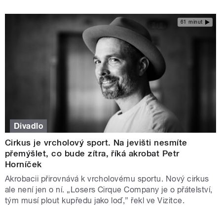
61 minut
Divadlo
Cirkus je vrcholový sport. Na jevišti nesmíte
přemýšlet, co bude zítra, říká akrobat Petr
Horníček
Akrobacii přirovnává k vrcholovému sportu. Nový cirkus
ale není jen o ní. „Losers Cirque Company je o přátelství,
tým musí plout kupředu jako loď,” řekl ve Vizitce.