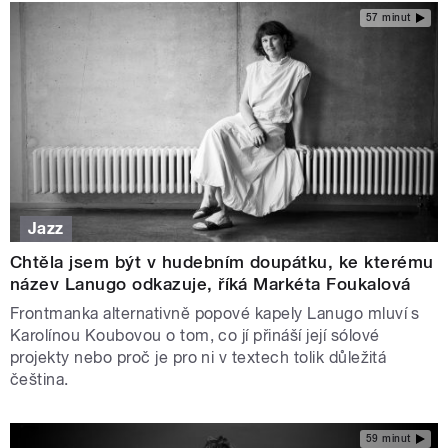
57 minut
Jazz
Chtěla jsem být v hudebním doupátku, ke kterému
název Lanugo odkazuje, říká Markéta Foukalová
Frontmanka alternativně popové kapely Lanugo mluví s
Karolínou Koubovou o tom, co jí přináší její sólové
projekty nebo proč je pro ni v textech tolik důležitá
čeština.
59 minut