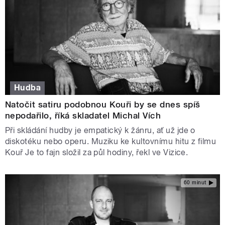
Hudba
Natočit satiru podobnou Kouři by se dnes spíš
nepodařilo, říká skladatel Michal Vích
Při skládání hudby je empatický k žánru, ať už jde o
diskotéku nebo operu. Muziku ke kultovnímu hitu z filmu
Kouř Je to fajn složil za půl hodiny, řekl ve Vizice.
60 minut