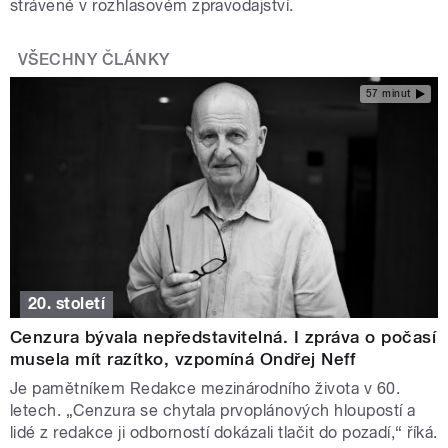
strávené v rozhlasovém zpravodajství.
VŠECHNY ČLÁNKY
57 minut
20. století
Cenzura bývala nepředstavitelná. I zpráva o počasí
musela mít razítko, vzpomíná Ondřej Neff
Je pamětníkem Redakce mezinárodního života v 60.
letech. „Cenzura se chytala prvoplánových hloupostí a
lidé z redakce ji odborností dokázali tlačit do pozadí,“ říká.