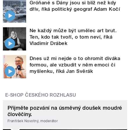
Gróňané s Dány jsou si blíž než kdy
dřív, říká politický geograf Adam Kočí
Ne každý může být umělec art brut.
Ten, kdo tak tvoří, o tom neví, říká
Vladimír Drábek
Dnes už mi nejde o to ohromit diváka
formou, ale vzbudit v něm emoci či
myšlenku, říká Jan Svěrák
E-SHOP ČESKÉHO ROZHLASU
Přijměte pozvání na úsměvný doušek moudré
člověčiny.
František Novotný, moderátor