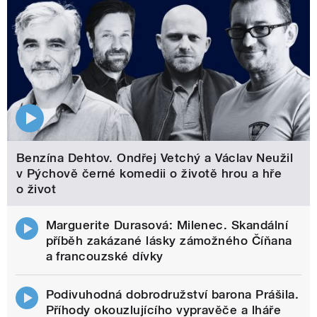
Benzína Dehtov. Ondřej Vetchý a Václav Neužil
v Pýchově černé komedii o životě hrou a hře
o život
Marguerite Durasová: Milenec. Skandální
příběh zakázané lásky zámožného Číňana
a francouzské dívky
Podivuhodná dobrodružství barona Prášila.
Příhody okouzlujícího vypravěče a lháře