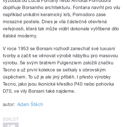
výzdoba od Lucia Fontany nebo Arnolda Pomodora
doplňuje Borsaniho architekturu. Fontana navrhl pro vilu
například unikátní keramický krb, Pomodoro zase
mosazné postele. Dnes je vila částečně otevřená
veřejnosti, která tak může vidět dokonale vytříbené dílo
italské moderny.
V roce 1953 se Borsani rozhodl zanechat své luxusní
tvorby a začít se věnovat výrobě nábytku pro masovou
výrobu. Se svým bratrem Fulgenziem založili značku
Tecno a už první kolekce se setkaly s obrovským
úspěchem. To už je ale jiný příběh. I přesto výrobky
Tecno, jako jsou ikonické křesílko P40 nebo pohovka
D70, ve vily Borsani také najdeme.
autor:
Adam Štěch