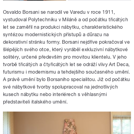
Osvaldo Borsani se narodil ve Varedu v roce 1911,
vystudoval Polytechniku v Miláně a od počátku třicátých
let se zaměřil na produkci
nábytku, charakteristického
syntézou modernistických přístupů a důrazu na
dekorativní stránku formy. Borsani nejdříve pokračoval ve
šlépějích svého otce, který vyráběl exkluzivní nábytkové
solitéry, určené především pro movitou klientelu. V jeho
tvorbě třicátých a čtyřicátých let se odráží vlivy Art Deca,
futurismu i modernismu a tehdejšího současného umění.
A právě umění bylo Borsaniho specialitou. Již od počátku
své nábytkové tvorby spolupracoval na jednotlivých
kusech nábytku nebo interiérech s věhlasnými
představiteli italského umění.