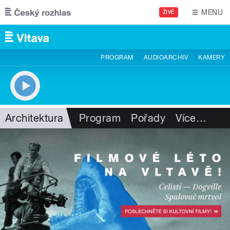
Přejít k hlavnímu obsahu
MENU
ŽIVĚ
PROGRAM
AUDIOARCHIV
KAMERY
Architektura
Program
Pořady
Více
…