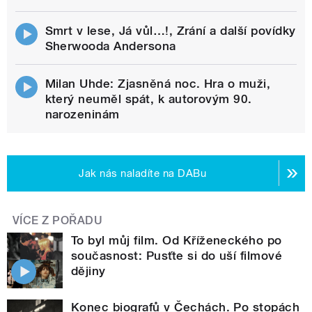
Smrt v lese, Já vůl…!, Zrání a další povídky
Sherwooda Andersona
Milan Uhde: Zjasněná noc. Hra o muži,
který neuměl spát, k autorovým 90.
narozeninám
Jak nás naladíte na DABu
VÍCE Z POŘADU
To byl můj film. Od Kříženeckého po
současnost: Pusťte si do uší filmové
dějiny
Konec biografů v Čechách. Po stopách