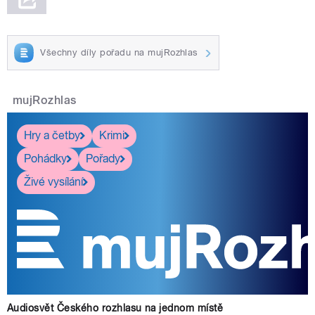
Všechny díly pořadu na mujRozhlas
mujRozhlas
Hry a četby
Krimi
Pohádky
Pořady
Živé vysílání
Audiosvět Českého rozhlasu na jednom místě