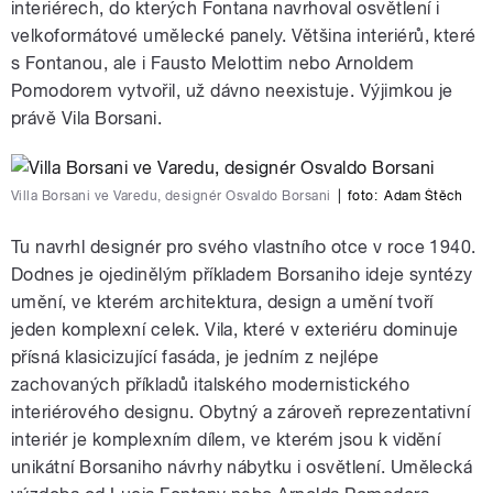
interiérech, do kterých Fontana navrhoval osvětlení i
velkoformátové umělecké panely. Většina interiérů, které
s Fontanou, ale i Fausto Melottim nebo Arnoldem
Pomodorem vytvořil, už dávno neexistuje. Výjimkou je
právě Vila Borsani.
Villa Borsani ve Varedu, designér Osvaldo Borsani
|
foto:
Adam Štěch
Tu navrhl designér pro svého vlastního otce v roce 1940.
Dodnes je ojedinělým příkladem Borsaniho ideje syntézy
umění, ve kterém architektura, design a umění tvoří
jeden komplexní celek. Vila, které v exteriéru dominuje
přísná klasicizující fasáda, je jedním z nejlépe
zachovaných příkladů italského modernistického
interiérového designu. Obytný a zároveň reprezentativní
interiér je komplexním dílem, ve kterém jsou k vidění
unikátní Borsaniho návrhy nábytku i osvětlení. Umělecká