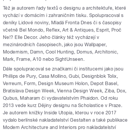
Též je autorem řady textů o designu a architektuře, které
vychází v domácím i zahraničním tisku. Spolupracoval s
deníky Lidové noviny, Mladá Fronta Dnes či s časopisy
včetně Bel Mondo, Reflex, Art & Antiques, Esprit, Proč
Ne!? Elle Decor. Jeho články též vycházejí v
mezinárodních časopisech, jako jsou Wallpaper,
Modernism, Damn, Cool Hunting, Domus, Architonic,
Mark, Frame, A10 nebo SightUnseen.
Dále spolupracoval se značkami či institucemi jako jsou
Phillips de Pury, Casa Mollino, Gubi, Designblok Tolix,
Verreum, Form, Design Museum Holon, Depot Basel,
Bratislava Design Week, Vienna Design Week, Ziba, Dox,
Qubus, Maharam či vydavatelstvím Phaidon. Od roku
2013 vede kurz Dějiny designu na Scholastice v Praze.
Je autorem knížky Inside Utopia, kterou v roce 2017
vydalo berlínské nakladatelství Gestalten a také publikace
Modern Architecture and Interiors pro nakladatelství