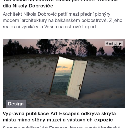
díla Nikoly Dobroviće
Architekt Nikola Dobrović patří mezi přední pionýry
moderní architektury na balkánském poloostrově. Z jeho
realizací vyniká vila Vesna na ostrově Lopud.
6 minut
Design
Výpravná publikace Art Escapes odkrývá skrytá
místa mimo stěny muzeí a výstavních expozic