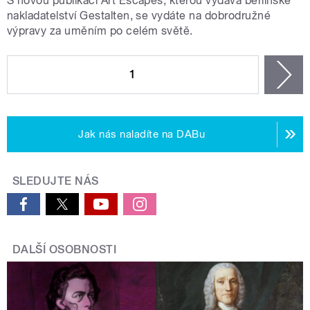
S novou publikací Art Escapes, kterou vydává berlínské
nakladatelství Gestalten, se vydáte na dobrodružné
výpravy za uměním po celém světě.
STRÁNKY
1
n
Jak nás naladíte na DABu
SLEDUJTE NÁS
DALŠÍ OSOBNOSTI