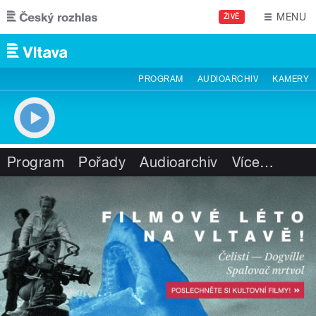
Přejít k hlavnímu obsahu
MENU
ŽIVĚ
PROGRAM
AUDIOARCHIV
KAMERY
Program
Pořady
Audioarchiv
Více
…