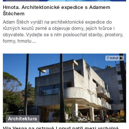
Hmota. Architektonické expedice s Adamem
Štěchem
Adam Štěch vyráží na architektonické expedice do
různých koutů země a objevuje domy, jejich tvůrce i
obyvatele. Vydejte se s ním poslouchat stavby, prostory,
formy, hmotu…
7 minut
Architektura
Vila Vesna na ostrově Lopud patří mezi vrcholná