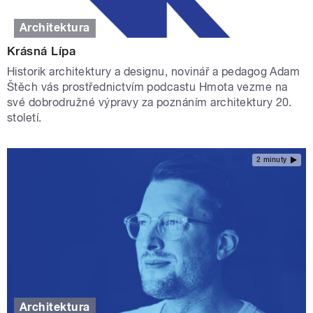
Architektura
Krásná Lípa
Historik architektury a designu, novinář a pedagog Adam
Štěch vás prostřednictvím podcastu Hmota vezme na
své dobrodružné výpravy za poznáním architektury 20.
století.
2 minuty
Architektura