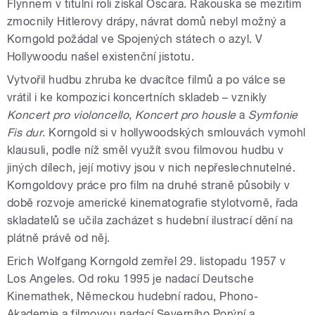
Flynnem v titulní roli získal Oscara. Rakouska se mezitím
zmocnily Hitlerovy drápy, návrat domů nebyl možný a
Korngold požádal ve Spojených státech o azyl. V
Hollywoodu našel existenční jistotu.
Vytvořil hudbu zhruba ke dvacítce filmů a po válce se
vrátil i ke kompozici koncertních skladeb – vznikly
Koncert pro violoncello
,
Koncert pro housle
a
Symfonie
Fis dur
. Korngold si v hollywoodských smlouvách vymohl
klausuli, podle níž směl využít svou filmovou hudbu v
jiných dílech, její motivy jsou v nich nepřeslechnutelné.
Korngoldovy práce pro film na druhé straně působily v
době rozvoje americké kinematografie stylotvorně, řada
skladatelů se učila zacházet s hudební ilustrací dění na
plátně právě od něj.
Erich Wolfgang Korngold zemřel 29. listopadu 1957 v
Los Angeles. Od roku 1995 je nadací Deutsche
Kinemathek, Německou hudební radou, Phono-
Akademie a filmovou nadací Severního Porýní a