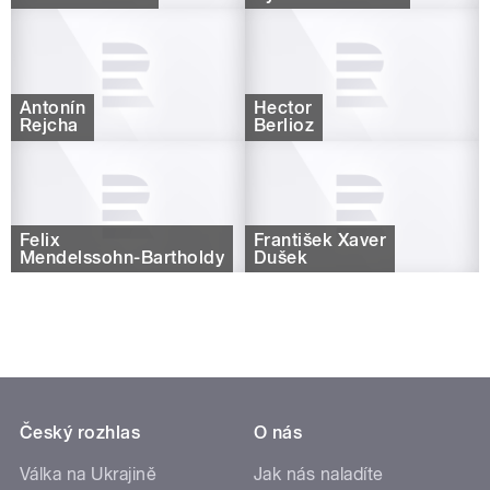
Antonín
Hector
Rejcha
Berlioz
Felix
František Xaver
Mendelssohn-Bartholdy
Dušek
Český rozhlas
O nás
Válka na Ukrajině
Jak nás naladíte