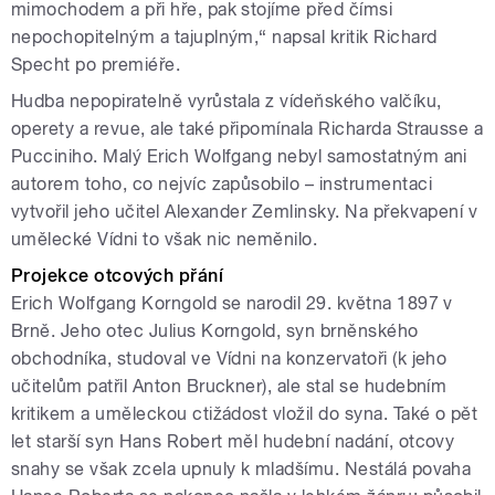
mimochodem a při hře, pak stojíme před čímsi
nepochopitelným a tajuplným,“ napsal kritik Richard
Specht po premiéře.
Hudba nepopiratelně vyrůstala z vídeňského valčíku,
operety a revue, ale také připomínala Richarda Strausse a
Pucciniho. Malý Erich Wolfgang nebyl samostatným ani
autorem toho, co nejvíc zapůsobilo – instrumentaci
vytvořil jeho učitel Alexander Zemlinsky. Na překvapení v
umělecké Vídni to však nic neměnilo.
Projekce otcových přání
Erich Wolfgang Korngold se narodil 29. května 1897 v
Brně. Jeho otec Julius Korngold, syn brněnského
obchodníka, studoval ve Vídni na konzervatoři (k jeho
učitelům patřil Anton Bruckner), ale stal se hudebním
kritikem a uměleckou ctižádost vložil do syna. Také o pět
let starší syn Hans Robert měl hudební nadání, otcovy
snahy se však zcela upnuly k mladšímu. Nestálá povaha