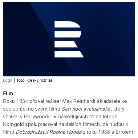
Logo
|
foto:
Český rozhlas
Film
Roku 1934 přizval režisér Max Reinhardt skladatele ke
spolupráci na svém filmu
Sen noci svatojánské
, který
vznikal v Hollywoodu. V následujících třech letech
Korngold spolupracoval na dalších filmech, za hudbu k
filmu
Dobrodružství Robina Hooda
z roku 1938 s Errolem