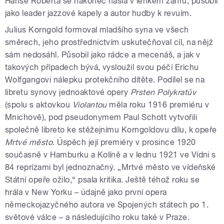
Hanse Roberta se nakonec našla v lehkém žánru; působil
jako leader jazzové kapely a autor hudby k revuím.
Julius Korngold formoval mladšího syna ve všech
směrech, jeho prostřednictvím uskutečňoval cíl, na nějž
sám nedosáhl. Působil jako rádce a mecenáš, a jak v
takových případech bývá, vysloužil svou péčí Erichu
Wolfgangovi nálepku protekčního dítěte. Podílel se na
libretu synovy jednoaktové opery
Prsten Polykratův
(spolu s aktovkou
Violantou
měla roku 1916 premiéru v
Mnichově), pod pseudonymem Paul Schott vytvořili
společně libreto ke stěžejnímu Korngoldovu dílu, k opeře
Mrtvé město
. Úspěch její premiéry v prosince 1920
současně v Hamburku a Kolíně a v lednu 1921 ve Vídni s
84 reprízami byl jednoznačný. „Mrtvé město ve vídeňské
Státní opeře ožilo,“ psala kritika. Ještě téhož roku se
hrála v New Yorku – údajně jako první opera
německojazyčného autora ve Spojených státech po 1.
světové válce – a následujícího roku také v Praze.