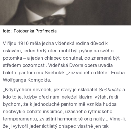
foto:
Fotobanka Profimedia
V říjnu 1910 měla jedna vídeňská rodina důvod k
oslavám, jeden hrdý otec mohl být pyšný na svého
potomka – a jeden chlapec ochutnal, co znamená být
středem pozornosti. Vídeňská Dvorní opera uvedla
baletní pantomimu Sněhulák „zázračného dítěte“ Ericha
Wolfganga Korngolda.
„Kdybychom nevěděli, jak starý je skladatel
Sněhuláka
a
kdo to je, kdyby před námi neležel klavírní výtah, řekli
bychom, že k jednoduché pantomimě vznikla hudba
neobvykle bohaté inspirace, úžasného rytmického
termperamentu, zvláštní harmonické originality... Víme-li,
že ji vytvořil jedenáctiletý chlapec vlastně jen tak