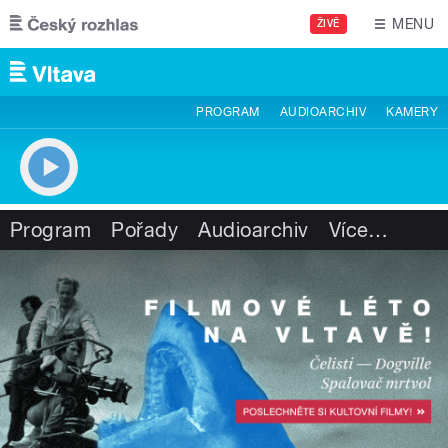
Přejít k hlavnímu obsahu
MENU
ŽIVĚ
PROGRAM
AUDIOARCHIV
KAMERY
Program
Pořady
Audioarchiv
Více
…