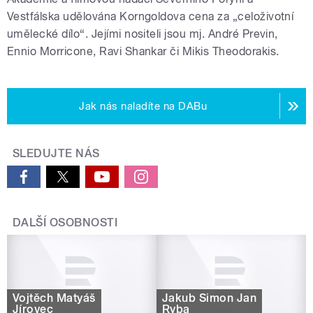
Vestfálska udělována Korngoldova cena za „celoživotní
umělecké dílo“. Jejími nositeli jsou mj. André Previn,
Ennio Morricone, Ravi Shankar či Mikis Theodorakis.
Jak nás naladíte na DABu
SLEDUJTE NÁS
DALŠÍ OSOBNOSTI
Vojtěch Matyáš
Jakub Šimon Jan
Jírovec
Ryba