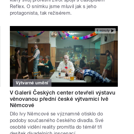
Reflex. O snímku jsme mluvil jak s jeho
protagonista, tak režisérem.
4 minuty
Výtvarné umění
V Galerii Českých center otevřeli výstavu
věnovanou přední české výtvarnici Ivě
Němcové
Dílo Ivy Němcové se významně otisklo do
podoby současného českého divadla. Své
osobité vidění reality promítla do téměř tří
desítek divadelních inscenací.