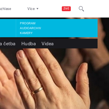
ozhlase
Více
ŽIVĚ
PROGRAM
AUDIOARCHIV
KAMERY
a četba
Hudba
Videa