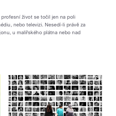
profesní život se točil jen na poli
édiu, nebo televizi. Nesedí-li právě za
jonu, u malířského plátna nebo nad
8 minut