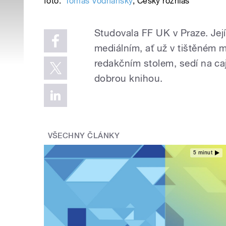
foto:
Tomáš Vodňanský
,
Český rozhlas
Studovala FF UK v Praze. Její 
mediálním, ať už v tištěném m
redakčním stolem, sedí na ca
dobrou knihou.
VŠECHNY ČLÁNKY
5 minut