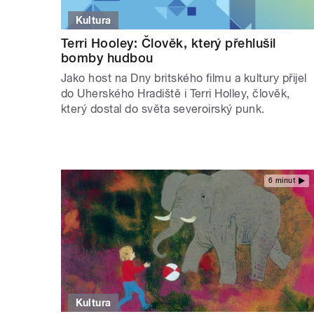
Kultura
Terri Hooley: Člověk, který přehlušil
bomby hudbou
Jako host na Dny britského filmu a kultury přijel
do Uherského Hradiště i Terri Holley, člověk,
který dostal do světa severoirský punk.
6 minut
Kultura