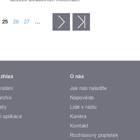
25
26
27
…
následující ›
poslední »
zhlas
O nás
ysílání
Jak nás naladíte
rchiv
Nápověda
sty
Lidé v rádiu
í aplikace
Kariéra
Kontakt
Rozhlasový poplatek