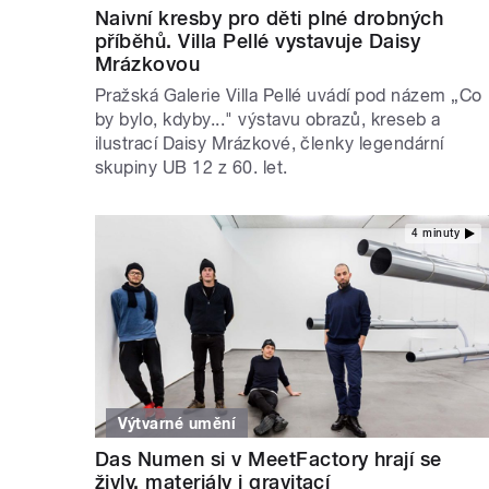
Naivní kresby pro děti plné drobných
příběhů. Villa Pellé vystavuje Daisy
Mrázkovou
Pražská Galerie Villa Pellé uvádí pod názem „Co
by bylo, kdyby..." výstavu obrazů, kreseb a
ilustrací Daisy Mrázkové, členky legendární
skupiny UB 12 z 60. let.
4 minuty
Výtvarné umění
Das Numen si v MeetFactory hrají se
živly, materiály i gravitací