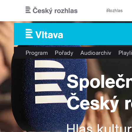
Přejít k hlavnímu obsahu
iRozhlas
Program
Pořady
Audioarchiv
Playl