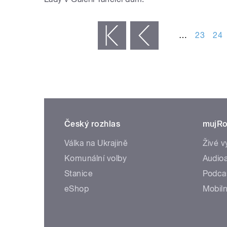
STRÁNKY
…
23
24
« první
‹ předchozí
Český rozhlas
mujRo
Válka na Ukrajině
Živé v
Komunální volby
Audioa
Stanice
Podca
eShop
Mobiln