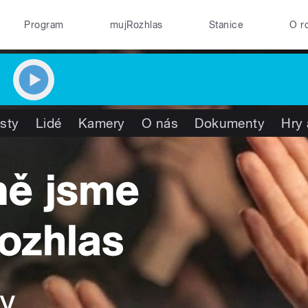
Program
mujRozhlas
Stanice
O r
isty
Lidé
Kamery
O nás
Dokumenty
Hry 