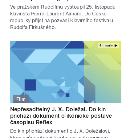
Ve pražském Rudolfinu vystoupil 25. listopadu
klavírista Pierre-Laurent Aimard. Do České
republiky přijel na pozvání Klavírního festivalu
Rudolfa Firkušného.
4 minuty
Film
Nepřesaditelný J. X. Doležal. Do kin
přichází dokument o ikonické postavě
časopisu Reflex
Do kin přichází dokument o J. X. Doležalovi,
který svůj profesní život spojil s časopisem