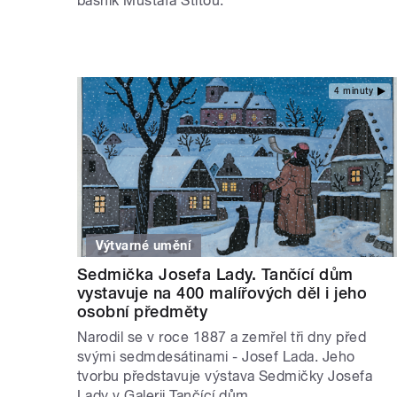
básník Mustafa Stitou.
4 minuty
Výtvarné umění
Sedmička Josefa Lady. Tančící dům
vystavuje na 400 malířových děl i jeho
osobní předměty
Narodil se v roce 1887 a zemřel tři dny před
svými sedmdesátinami - Josef Lada. Jeho
tvorbu představuje výstava Sedmičky Josefa
Lady v Galerii Tančící dům.