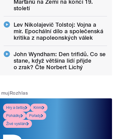
Marťanů na Zemi na konci 19.
století
Lev Nikolajevič Tolstoj: Vojna a
mír. Epochální dílo a společenská
kritika z napoleonských válek
John Wyndham: Den trifidů. Co se
stane, když většina lidí přijde
o zrak? Čte Norbert Lichý
mujRozhlas
Hry a četby
Krimi
Pohádky
Pořady
Živé vysílání