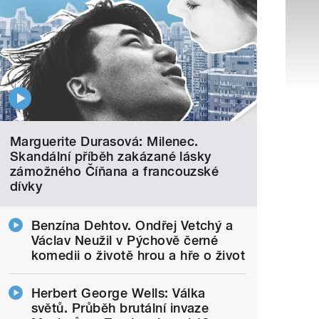
Marguerite Durasová: Milenec.
Skandální příběh zakázané lásky
zámožného Číňana a francouzské
dívky
Benzína Dehtov. Ondřej Vetchý a
Václav Neužil v Pýchově černé
komedii o životě hrou a hře o život
Herbert George Wells: Válka
světů. Průběh brutální invaze