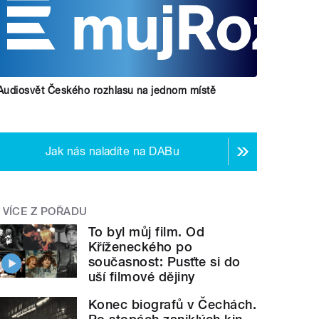
Audiosvět Českého rozhlasu na jednom místě
Jak nás naladíte na DABu
VÍCE Z POŘADU
To byl můj film. Od
Kříženeckého po
současnost: Pusťte si do
uší filmové dějiny
Konec biografů v Čechách.