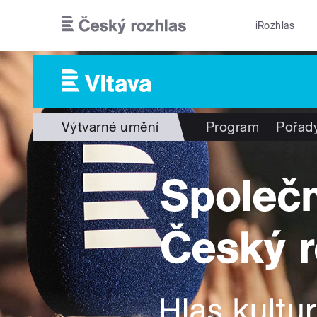
Přejít k hlavnímu obsahu
iRozhlas
Výtvarné umění
Program
Pořad