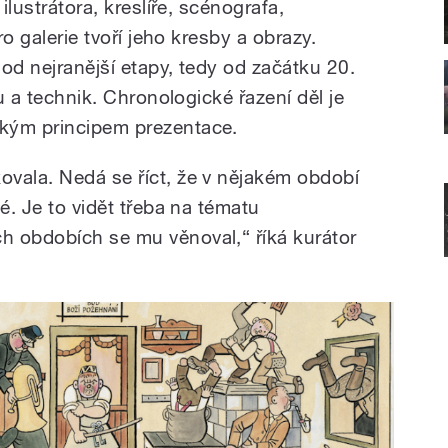
ilustrátora, kreslíře, scénografa,
ro galerie tvoří jeho kresby a obrazy.
od nejranější etapy, tedy od začátku 20.
su a technik. Chronologické řazení děl je
kým principem prezentace.
vala. Nedá se říct, že v nějakém období
é. Je to vidět třeba na tématu
h obdobích se mu věnoval,“ říká kurátor