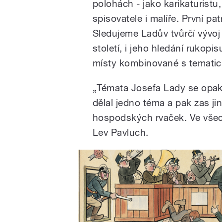
polohách - jako karikaturistu, 
spisovatele i malíře. První pat
Sledujeme Ladův tvůrčí vývoj 
století, i jeho hledání rukopi
místy kombinované s tematic
„Témata Josefa Lady se opako
dělal jedno téma a pak zas jin
hospodských rvaček. Ve všec
Lev Pavluch.