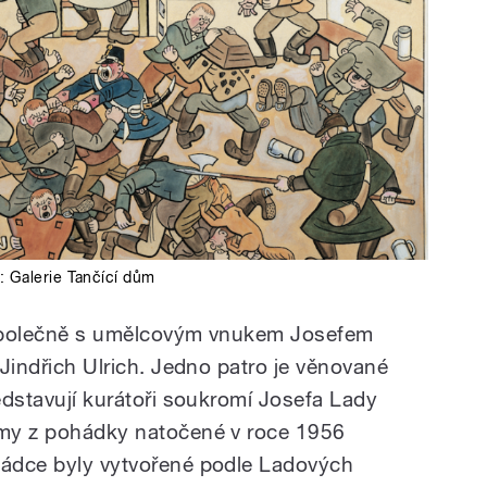
o: Galerie Tančící dům
, společně s umělcovým vnukem Josefem
r Jindřich Ulrich. Jedno patro je věnované
ředstavují kurátoři soukromí Josefa Lady
týmy z pohádky natočené v roce 1956
hádce byly vytvořené podle Ladových