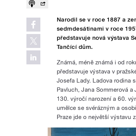
Narodil se v roce 1887 a ze
sedmdesátinami v roce 1957
představuje nová výstava S
Tančící dům.
Známá, méně známá i od roku
představuje výstava v pražsk
Josefa Lady. Ladova rodina sp
Pavluch, Jana Sommerová a J
130. výročí narození a 60. vý
umělce se svérázným a osobit
Praze jde o největší výstavu 