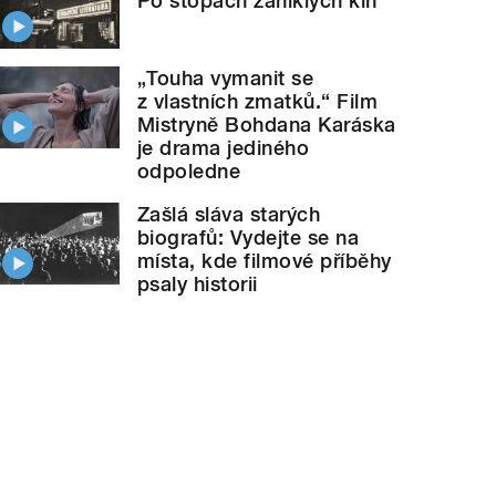
Po stopách zaniklých kin
„Touha vymanit se
z vlastních zmatků.“ Film
Mistryně Bohdana Karáska
je drama jediného
odpoledne
Zašlá sláva starých
biografů: Vydejte se na
místa, kde filmové příběhy
psaly historii