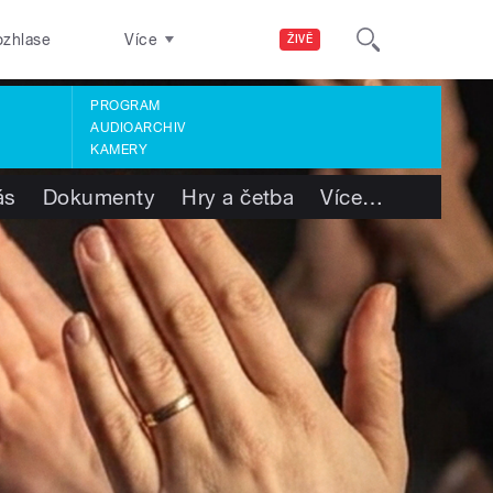
ozhlase
Více
ŽIVĚ
PROGRAM
AUDIOARCHIV
KAMERY
ás
Dokumenty
Hry a četba
Více
…