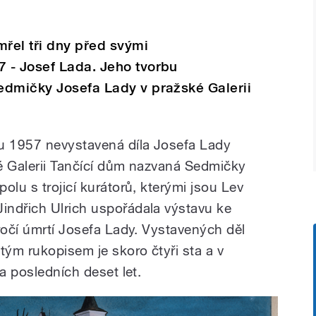
mřel tři dny před svými
 - Josef Lada. Jeho tvorbu
edmičky Josefa Lady v pražské Galerii
 1957 nevystavená díla Josefa Lady
é Galerii Tančící dům nazvaná Sedmičky
olu s trojicí kurátorů, kterými jsou Lev
indřich Ulrich uspořádala výstavu ke
ročí úmrtí Josefa Lady. Vystavených děl
ým rukopisem je skoro čtyři sta a v
za posledních deset let.