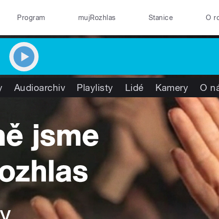
Program
mujRozhlas
Stanice
O r
y
Audioarchiv
Playlisty
Lidé
Kamery
O n