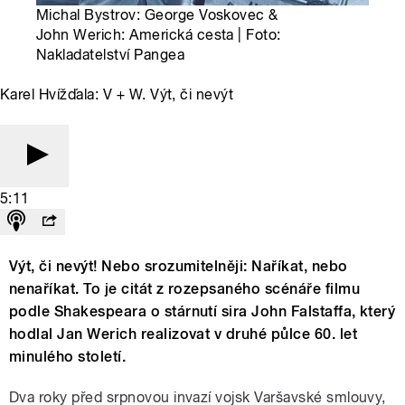
Michal Bystrov: George Voskovec &
John Werich: Americká cesta | Foto:
Nakladatelství Pangea
Karel Hvížďala: V + W. Výt, či nevýt
5:11
Výt, či nevýt! Nebo srozumitelněji: Naříkat, nebo
nenaříkat. To je citát z rozepsaného scénáře filmu
podle Shakespeara o stárnutí sira John Falstaffa, který
hodlal Jan Werich realizovat v druhé půlce 60. let
minulého století.
Dva roky před srpnovou invazí vojsk Varšavské smlouvy,