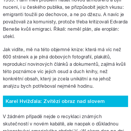
nuceni, i u českého publika, se přizpůsobit jejich vkusu:
emigranti toužili po dechovce, a ne po džezu. A navíc je
považovali za komunisty, protože třeba kritizovali Edvarda
Beneše kvůli emigraci. Říkali: neměl plán, ale eroplán:
utekl.
Jak vidíte, mě na této objemné knize: která má víc než
600 stránek a je plná dobových fotografií, plakátů,
reprodukcí novinových článků a dokumentů, zajímá kvůli
této poznámce víc jejich osud a duch knihy, než
konkrétní obsah, který je zcela unikátní a na jehož
analýzu bych potřeboval nejméně hodinu.
Karel Hvížďala: Zvítězí obraz nad slovem
V žádném případě nejde o recyklaci známých
skutečností v novém kabátě, ale naopak o důkladnou