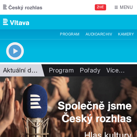
Přejít k hlavnímu obsahu
MENU
ŽIVĚ
PROGRAM
AUDIOARCHIV
KAMERY
Aktuální dění
Program
Pořady
Více
…