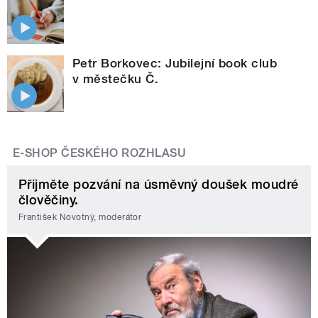
Petr Borkovec: Jubilejní book club
v městečku Č.
E-SHOP ČESKÉHO ROZHLASU
Přijměte pozvání na úsměvný doušek moudré
člověčiny.
František Novotný, moderátor