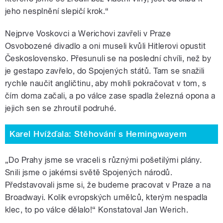
jeho nesplnění slepičí krok.“
Nejprve Voskovci a Werichovi zavřeli v Praze
Osvobozené divadlo a oni museli kvůli Hitlerovi opustit
Československo. Přesunuli se na poslední chvíli, než by
je gestapo zavřelo, do Spojených států. Tam se snažili
rychle naučit angličtinu, aby mohli pokračovat v tom, s
čím doma začali, a po válce zase spadla železná opona a
jejich sen se zhroutil podruhé.
Karel Hvížďala: Stěhování s Hemingwayem
„Do Prahy jsme se vraceli s různými pošetilými plány.
Snili jsme o jakémsi světě Spojených národů.
Představovali jsme si, že budeme pracovat v Praze a na
Broadwayi. Kolik evropských umělců, kterým nespadla
klec, to po válce dělalo!“ Konstatoval Jan Werich.