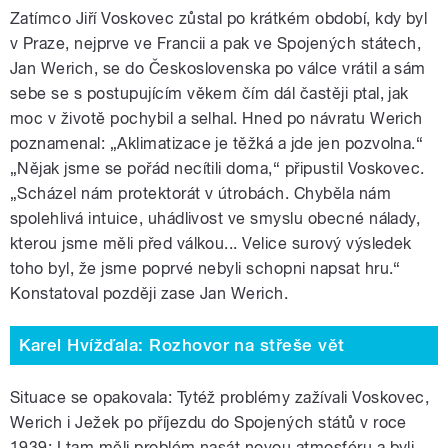
Zatímco Jiří Voskovec zůstal po krátkém období, kdy byl
v Praze, nejprve ve Francii a pak ve Spojených státech,
Jan Werich, se do Československa po válce vrátil a sám
sebe se s postupujícím věkem čím dál častěji ptal, jak
moc v životě pochybil a selhal. Hned po návratu Werich
poznamenal: „Aklimatizace je těžká a jde jen pozvolna.“
„Nějak jsme se pořád necítili doma,“ připustil Voskovec.
„Scházel nám protektorát v útrobách. Chyběla nám
spolehlivá intuice, uhádlivost ve smyslu obecné nálady,
kterou jsme měli před válkou... Velice surový výsledek
toho byl, že jsme poprvé nebyli schopni napsat hru.“
Konstatoval později zase Jan Werich.
Karel Hvížďala: Rozhovor na střeše vět
Situace se opakovala: Tytéž problémy zažívali Voskovec,
Werich i Ježek po příjezdu do Spojených států v roce
1939: I tam měli problém nasát novou atmosféru a byli