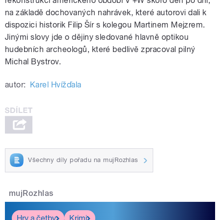
rekonstrukci amerického období V +W skoro den po dni,
na základě dochovaných nahrávek, které autorovi dali k
dispozici historik Filip Šír s kolegou Martinem Mejzrem.
Jinými slovy jde o dějiny sledované hlavně optikou
hudebních archeologů, které bedlivě zpracoval pilný
Michal Bystrov.
autor:
Karel Hvížďala
Všechny díly pořadu na mujRozhlas
mujRozhlas
Hry a četby
Krimi