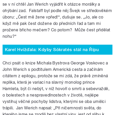
se v ní chtěl Jan Werich vyjádřit k otázce morálky a
ohýbání zad. Falstaff byl podle něj Švejk ve středověkém
úboru: „Čest mě žene vpřed!“, dušuje se. „Jo, ale co
když mě pak čest dožene do předních řad a tam mi
prožene břicho mečem? Co potom? Může čest přidělat
nohu?“
Karel Hvížďala: Kdyby Sókratés stál na Řípu
Chci psát o knize Michala Bystrova George Voskovec a
John Werich s podtitulem Americká cesta a začínám
citátem z epilogu, protože se mi zdá, že právě zmíněná
replika, která je variací na slavný monolog prince
Hamleta, být či nebýt, v níž hovoří o smrti a sebevraždě,
o bolestech a nespravedlnostech v životě, nejlépe
vystihuj věčné pochyby lidstva, kterými se oba umělci
trápili. Jan Werich napsal: „Při ničemnosti světa, do
kterého jsme se zrodili bez vlastní viny, jest od slibu k