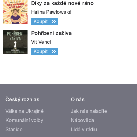
Díky za každé nové ráno
Halina Pawlowská
Koupit
Pohřbeni zaživa
Vít Vencl
Koupit
Český rozhlas
O nás
Válka na Ukrajině
Jak nás naladíte
Komunální volby
Nápověda
Stanice
Lidé v rádiu