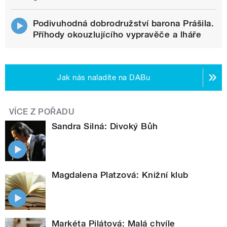
Podivuhodná dobrodružství barona Prášila.
Příhody okouzlujícího vypravěče a lháře
Jak nás naladíte na DABu
VÍCE Z POŘADU
Sandra Silná: Divoký Bůh
Magdalena Platzová: Knižní klub
Markéta Pilátová: Malá chvíle