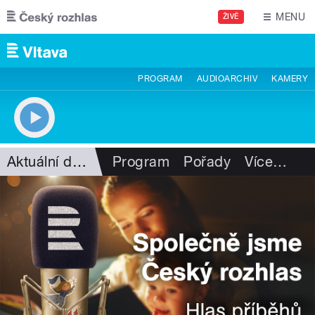
Přejít k hlavnímu obsahu
MENU
ŽIVĚ
PROGRAM
AUDIOARCHIV
KAMERY
Aktuální dění
Program
Pořady
Více
…