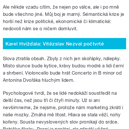
Ale někde vzadu cítím, že nejen po válce, ale i po mně
bude všechno jiné. Můj boj je marný. Sémantická krize je
horší než krize politické, ekonomické či klimatické:
nedovolí nám se o ničem domluvit.
Karel Hvížďala: Vítězslav Nezval počtvrté
Slova ztratila obsah. Zbyly z nich jen skořápky, nálepky.
Místo slunce bude kytice, krávy budou modré a lidi černí
a shrbení. Violoncello bude hrát Concerto in B minor od
Antonína Dvořáka hluchým lidem.
Psychologové tvrdí, že se lidé nedokáží soustředit na
delší čas, než jsou tři či čtyři minuty. Už si ani
nevšimneme, že nejsme, protože nám marketing zkrátí i
naše mozky. Zmáhá mě lítost. Hlava se stala věží, nohy
kořeny. Sousta nevyslovených slov pronikají do srdce.