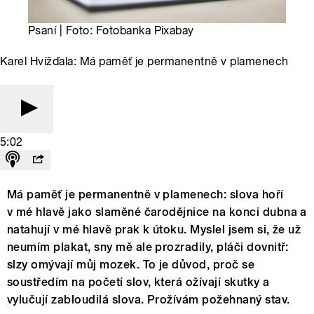
Psaní | Foto: Fotobanka Pixabay
Karel Hvížďala: Má paměť je permanentně v plamenech
5:02
Má paměť je permanentně v plamenech: slova hoří
v mé hlavě jako slaměné čarodějnice na konci dubna a
natahují v mé hlavě prak k útoku. Myslel jsem si, že už
neumím plakat, sny mě ale prozradily, pláči dovnitř:
slzy omývají můj mozek. To je důvod, proč se
soustředím na početí slov, která ožívají skutky a
vylučují zabloudilá slova. Prožívám požehnaný stav.