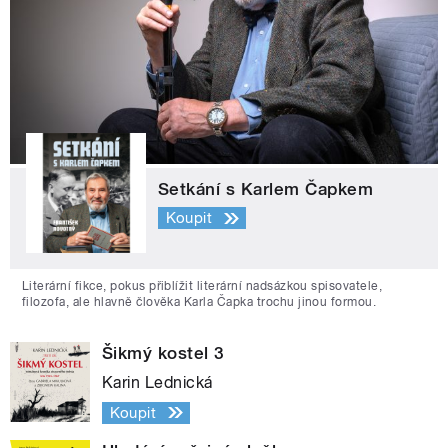
Setkání s Karlem Čapkem
Koupit
Literární fikce, pokus přiblížit literární nadsázkou spisovatele,
filozofa, ale hlavně člověka Karla Čapka trochu jinou formou.
Šikmý kostel 3
Karin Lednická
Koupit