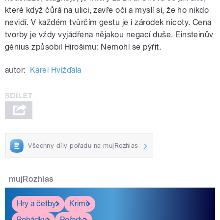
které když čůrá na ulici, zavře oči a myslí si, že ho nikdo
nevidí. V každém tvůrčím gestu je i zárodek nicoty. Cena
tvorby je vždy vyjádřena nějakou negací duše. Einsteinův
génius způsobil Hirošimu: Nemohl se pýřit.
autor:
Karel Hvížďala
Všechny díly pořadu na mujRozhlas
mujRozhlas
Hry a četby
Krimi
Pohádky
Pořady