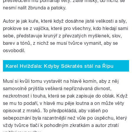
přesvědčení mu pomáhají věty: zlaté misky, do nichž se
nesmí nalít žbrunda a patoky.
Autor je jak kuře, které když dosáhne jisté velikosti a síly,
proklove se z vajíčka, které pro všechny, kdo hledají sami
sebe, představuje krunýř z převzatých myšlenek, slov,
barev a tónů, z nichž se musí tvůrce vymanit, aby se
osvobodil.
Karel Hvížďala: Kdyby Sókratés stál na Řípu
Musí si kvůli tomu vystavět na hlavě komín, aby z něj
samovolně prýštila veškerá nepřiznávaná divnost,
nezkrotnost i touha, která se pak zapisuje do oblak. Když
se mu to podaří, v hlavě mu pěje loutna a on může věty
opisovat z mraků. To předpokládá, aby vášeň po
sebepoznání byla razantnější než vůle po úspěchu, který
vždy tvůrce tlačí k pohodlným zkratkám a autor ztratí