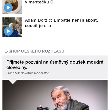
v městečku Č.
Adam Borzič: Empatie není slabost,
soucit je síla
E-SHOP ČESKÉHO ROZHLASU
Přijměte pozvání na úsměvný doušek moudré
člověčiny.
František Novotný, moderátor