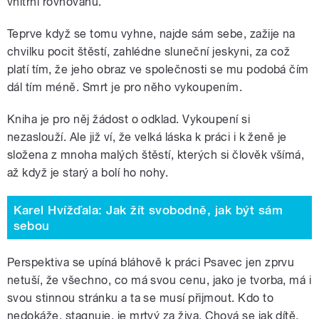
vnitřní rovnováhu.
Teprve když se tomu vyhne, najde sám sebe, zažije na
chvilku pocit štěstí, zahlédne sluneční jeskyni, za což
platí tím, že jeho obraz ve společnosti se mu podobá čím
dál tím méně. Smrt je pro něho vykoupením.
Kniha je pro něj žádost o odklad. Vykoupení si
nezaslouží. Ale již ví, že velká láska k práci i k ženě je
složena z mnoha malých štěstí, kterých si člověk všímá,
až když je starý a bolí ho nohy.
Karel Hvížďala: Jak žít svobodně, jak být sám
sebou
Perspektiva se upíná bláhově k práci Psavec jen zprvu
netuší, že všechno, co má svou cenu, jako je tvorba, má i
svou stinnou stránku a ta se musí přijmout. Kdo to
nedokáže, stagnuje, je mrtvý za živa. Chová se jak dítě,