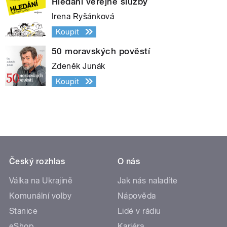
Hledání veřejné služby
Irena Ryšánková
Koupit
50 moravských pověstí
Zdeněk Junák
Koupit
Český rozhlas
O nás
Válka na Ukrajině
Jak nás naladíte
Komunální volby
Nápověda
Stanice
Lidé v rádiu
eShop
Kariéra