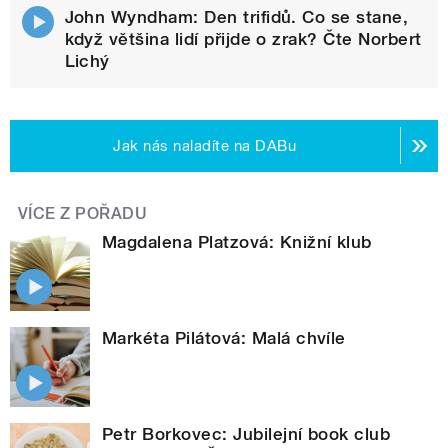
John Wyndham: Den trifidů. Co se stane,
když většina lidí přijde o zrak? Čte Norbert
Lichý
Jak nás naladíte na DABu
VÍCE Z POŘADU
Magdalena Platzová: Knižní klub
Markéta Pilátová: Malá chvíle
Petr Borkovec: Jubilejní book club