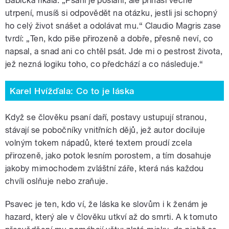
Babička říkala: „Psaní je poslání, ale přináší věčné
utrpení, musíš si odpovědět na otázku, jestli jsi schopný
ho celý život snášet a odolávat mu.“ Claudio Magris zase
tvrdí: „Ten, kdo píše přirozeně a dobře, přesně neví, co
napsal, a snad ani co chtěl psát. Jde mi o pestrost života,
jež nezná logiku toho, co předchází a co následuje.“
Karel Hvížďala: Co to je láska
Když se člověku psaní daří, postavy ustupují stranou,
stávají se pobočníky vnitřních dějů, jež autor dociluje
volným tokem nápadů, které textem proudí zcela
přirozeně, jako potok lesním porostem, a tím dosahuje
jakoby mimochodem zvláštní záře, která nás každou
chvíli oslňuje nebo zraňuje.
Psavec je ten, kdo ví, že láska ke slovům i k ženám je
hazard, který ale v člověku utkví až do smrti. A k tomuto