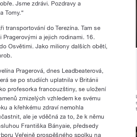
obře. Jsme zdrávi. Pozdravy a
a Tomy.“
tři transportování do Terezína. Tam se
i Pragerovými a jejich rodinami. 16.
do Osvětimi. Jako miliony dalších obětí,
hrob.
velína Pragerová, dnes Leadbeaterová,
erá se po studiích uplatnila v Británii
ako profesorka francouzštiny, se uložení
amenů zmizelých vzhledem ke svému
ěku a křehkému zdraví nemohla
účastnit, ale je vděčná za to, že k němu
ásluhou Františka Bányaie, předsedy
ýboru Veřejně prospěšného spolku na