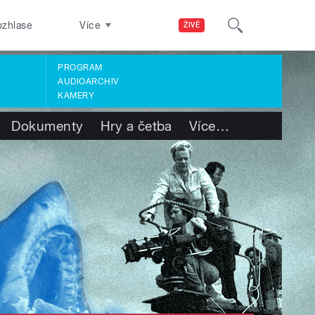
ozhlase
Více
ŽIVĚ
PROGRAM
AUDIOARCHIV
KAMERY
Dokumenty
Hry a četba
Více
…