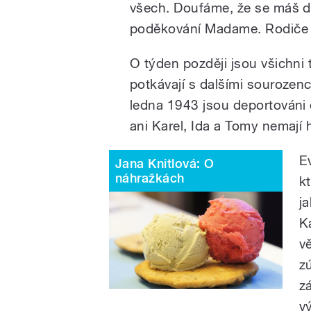
všech. Doufáme, že se máš d
poděkování Madame. Rodiče 
O týden později jsou všichni 
potkávají s dalšími sourozenc
ledna 1943 jsou deportováni 
ani Karel, Ida a Tomy nemají 
E
Jana Knitlová: O
náhražkách
kt
j
K
v
z
z
v