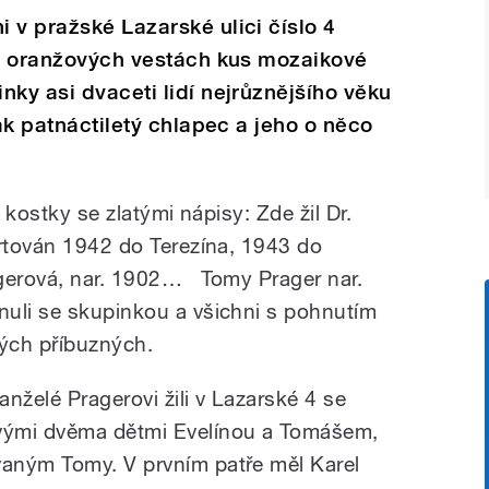
 v pražské Lazarské ulici číslo 4
 v oranžových vestách kus mozaikové
nky asi dvaceti lidí nejrůznějšího věku
tak patnáctiletý chlapec a jeho o něco
í kostky se zlatými nápisy: Zde žil Dr.
ortován 1942 do Terezína, 1943 do
agerová, nar. 1902… Tomy Prager nar.
nuli se skupinkou a všichni s pohnutím
ých příbuzných.
anželé Pragerovi žili v Lazarské 4 se
vými dvěma dětmi Evelínou a Tomášem,
vaným Tomy. V prvním patře měl Karel