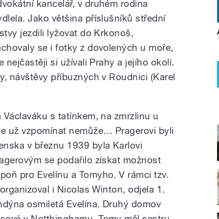
dvokátní kancelář, v druhém rodina
ydlela. Jako většina příslušníků střední
rstvy jezdili lyžovat do Krkonoš,
achovaly se i fotky z dovolených u moře,
e nejčastěji si užívali Prahy a jejího okolí.
y, návštěvy příbuzných v Roudnici (Karel
 Václaváku s tatínkem, na zmrzlinu u
e už vzpomínat nemůže… Pragerovi byli
enska v březnu 1939 byla Karlovi
ragerovým se podařilo získat možnost
poň pro Evelínu a Tomyho. V rámci tzv.
organizoval i Nicolas Winton, odjela 1.
ndýna osmiletá Evelína. Druhý domov
sové v Notthinghamu. Tomy měl sestru