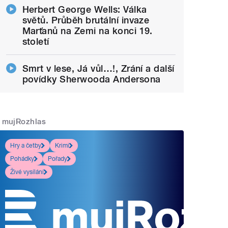
Herbert George Wells: Válka
světů. Průběh brutální invaze
Marťanů na Zemi na konci 19.
století
Smrt v lese, Já vůl…!, Zrání a další
povídky Sherwooda Andersona
mujRozhlas
Hry a četby
Krimi
Pohádky
Pořady
Živé vysílání