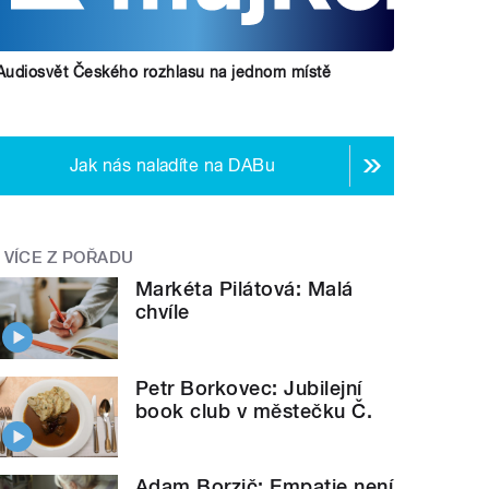
Audiosvět Českého rozhlasu na jednom místě
Jak nás naladíte na DABu
VÍCE Z POŘADU
Markéta Pilátová: Malá
chvíle
Petr Borkovec: Jubilejní
book club v městečku Č.
Adam Borzič: Empatie není