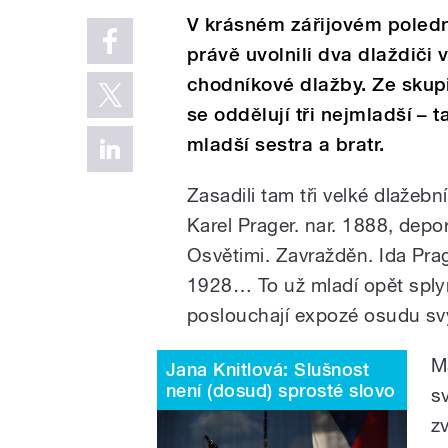
V krásném zářijovém poledni
právě uvolnili dva dlaždiči
chodníkové dlažby. Ze skupi
se oddělují tři nejmladší – 
mladší sestra a bratr.
Zasadili tam tři velké dlažebn
Karel Prager. nar. 1888, dep
Osvětimi. Zavražděn. Ida Pr
1928… To už mladí opět sply
poslouchají expozé osudu sv
M
Jana Knitlová: Slušnost
není (dosud) sprosté slovo
s
z