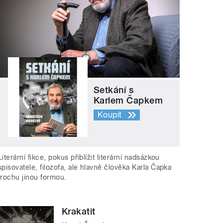
Setkání s
Karlem Čapkem
Koupit
Literární fikce, pokus přiblížit literární nadsázkou
spisovatele, filozofa, ale hlavně člověka Karla Čapka
trochu jinou formou.
Krakatit