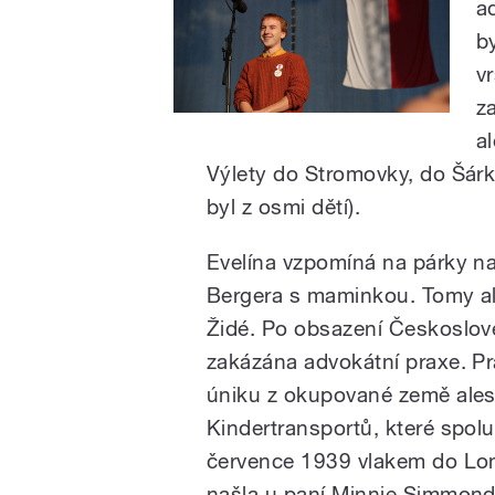
a
b
v
z
al
Výlety do Stromovky, do Šárk
byl z osmi dětí).
Evelína vzpomíná na párky na
Bergera s maminkou. Tomy al
Židé. Po obsazení Českoslov
zakázána advokátní praxe. P
úniku z okupované země ales
Kindertransportů, které spolu
července 1939 vlakem do Lo
našla u paní Minnie Simmond