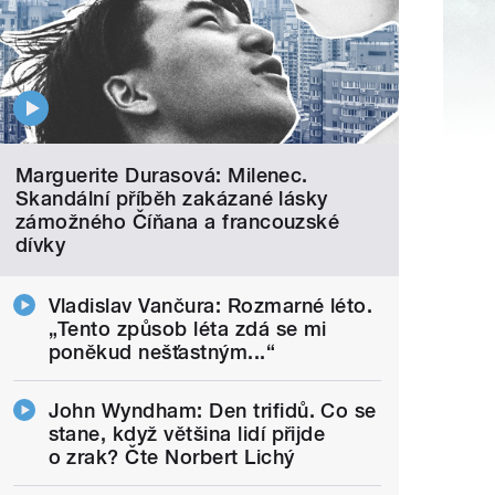
Marguerite Durasová: Milenec.
Skandální příběh zakázané lásky
zámožného Číňana a francouzské
dívky
Vladislav Vančura: Rozmarné léto.
„Tento způsob léta zdá se mi
poněkud nešťastným...“
John Wyndham: Den trifidů. Co se
stane, když většina lidí přijde
o zrak? Čte Norbert Lichý