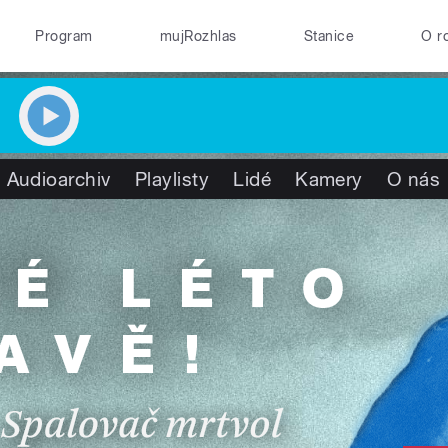
Program
mujRozhlas
Stanice
O r
Audioarchiv
Playlisty
Lidé
Kamery
O nás