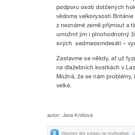
podporu osob dotčených holoc
vědoma velkorysosti Británie 
z neznámé země přijmout a tím
umožnit jim i plnohodnotný ži
svých sedmaosmdesáti – vyda
Zastavme se někdy, ať už fyzi
na dlažebních kostkách v Laz
Možná, že se nám problémy, k
velké.
autor:
Jana Knitlová
Všechny díly pořadu na mujRozhlas