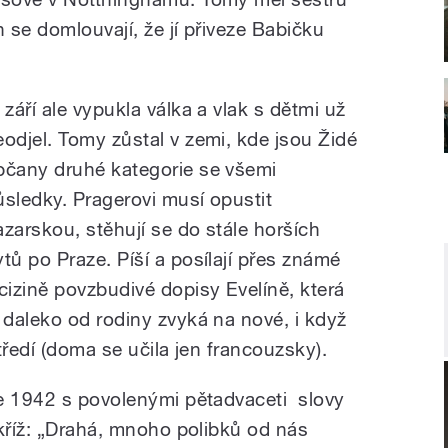
h se domlouvají, že jí přiveze Babičku
 září ale vypukla válka a vlak s dětmi už
eodjel. Tomy zůstal v zemi, kde jsou Židé
bčany druhé kategorie se všemi
ůsledky. Pragerovi musí opustit
azarskou, stěhují se do stále horších
ytů po Praze. Píší a posílají přes známé
 cizině povzbudivé dopisy Evelíně, která
i daleko od rodiny zvyká na nové, i když
tředí (doma se učila jen francouzsky).
e 1942 s povolenými pětadvaceti slovy
 kříž: „Drahá, mnoho polibků od nás