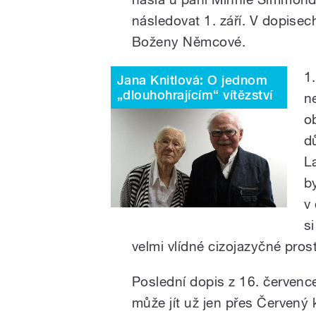
následovat 1. září. V dopisec
Boženy Němcové.
1.
Jana Knitlová: O jednom
„dlouhohrajícím“ vítězství
n
o
d
L
b
v
s
velmi vlídné cizojazyčné pros
Poslední dopis z 16. červenc
může jít už jen přes Červený