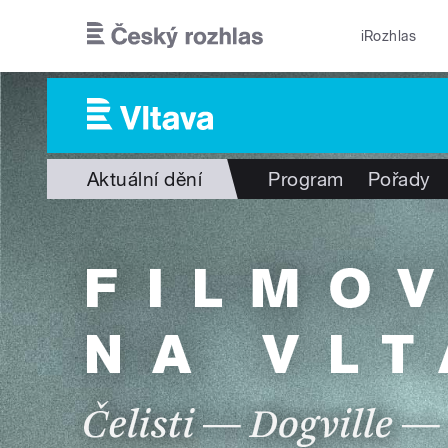
Přejít k hlavnímu obsahu
iRozhlas
Aktuální dění
Program
Pořady