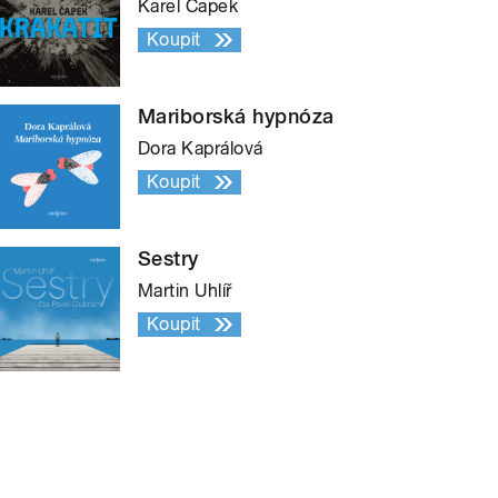
Karel Čapek
Koupit
Mariborská hypnóza
Dora Kaprálová
Koupit
Sestry
Martin Uhlíř
Koupit