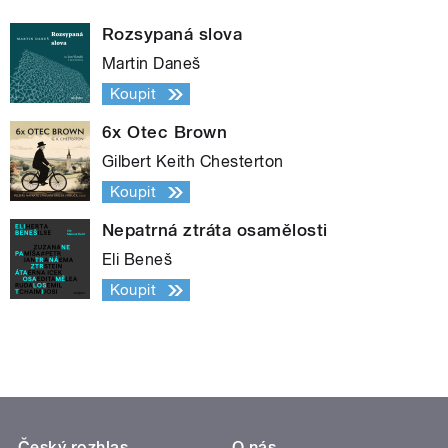
Rozsypaná slova
Martin Daneš
Koupit
6x Otec Brown
Gilbert Keith Chesterton
Koupit
Nepatrná ztráta osamělosti
Eli Beneš
Koupit
Český rozhlas
O nás