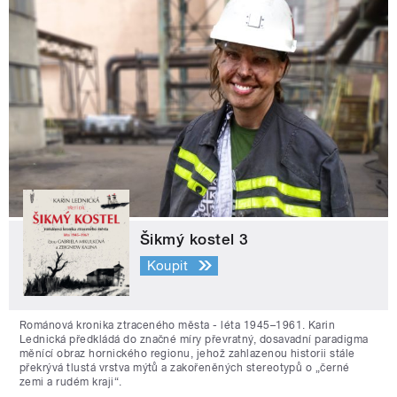
Šikmý kostel 3
Koupit
Románová kronika ztraceného města - léta 1945–1961. Karin
Lednická předkládá do značné míry převratný, dosavadní paradigma
měnící obraz hornického regionu, jehož zahlazenou historii stále
překrývá tlustá vrstva mýtů a zakořeněných stereotypů o „černé
zemi a rudém kraji“.