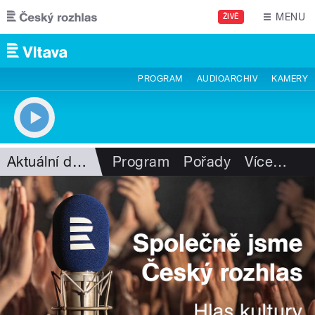
Přejít k hlavnímu obsahu
MENU
ŽIVĚ
PROGRAM
AUDIOARCHIV
KAMERY
Aktuální dění
Program
Pořady
Více
…