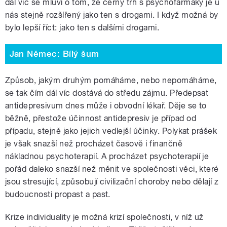
dál víc se mluví o tom, že černý trh s psychofarmaky je u
nás stejně rozšířený jako ten s drogami. I když možná by
bylo lepší říct: jako ten s dalšími drogami.
Jan Němec: Bílý šum
Způsob, jakým druhým pomáháme, nebo nepomáháme,
se tak čím dál víc dostává do středu zájmu. Předepsat
antidepresivum dnes může i obvodní lékař. Děje se to
běžně, přestože účinnost antidepresiv je případ od
případu, stejně jako jejich vedlejší účinky. Polykat prášek
je však snazší než procházet časově i finančně
nákladnou psychoterapií. A procházet psychoterapií je
pořád daleko snazší než měnit ve společnosti věci, které
jsou stresující, způsobují civilizační choroby nebo dělají z
budoucnosti propast a past.
Krize individuality je možná krizí společnosti, v níž už