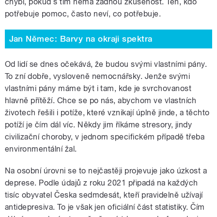
chybí, pokud s tím nemá žádnou zkušenost. Ten, kdo
potřebuje pomoc, často neví, co potřebuje.
Jan Němec: Barvy na okraji spektra
Od lidí se dnes očekává, že budou svými vlastními pány.
To zní dobře, vysloveně nemocnářsky. Jenže svými
vlastními pány máme být i tam, kde je svrchovanost
hlavně přítěží. Chce se po nás, abychom ve vlastních
životech řešili i potíže, které vznikají úplně jinde, a těchto
potíží je čím dál víc. Někdy jim říkáme stresory, jindy
civilizační choroby, v jednom specifickém případě třeba
environmentální žal.
Na osobní úrovni se to nejčastěji projevuje jako úzkost a
deprese. Podle údajů z roku 2021 připadá na každých
tisíc obyvatel Česka sedmdesát, kteří pravidelně užívají
antidepresiva. To je však jen oficiální část statistiky. Čím