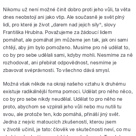
Nikomu už není možné činit dobro proti jeho vůli, ta věta
dnes neobstojí ani jako vtip. Ale současně je svět plný
lidí, pro které je život „darem nad jejich síly“, slovy
Františka Hrubína. Považujeme za žádoucí lidem
pomáhat, ale pomáhat jim můžeme jen tak, jak oni sami
chtějí, aby jim bylo pomoženo. Musíme pro ně udělat to,
co by pro sebe udělali sami, kdyby mohli. Nesmíme za ně
rozhodovat, ani přebírat odpovědnost, nesmíme je
zbavovat svéprávnosti. To všechno dává smysl.
Možná však někde na okraji našeho vztahu k druhému
existuje radikálnější forma pomoci. Udělat pro něho něco,
co by pro sebe nikdy neudělal. Udělat to pro něho ne
proto, abychom se vzpírali jeho vůli nebo mu nutili tu
svou, ale protože ten, kdo pomáhá, přináší jiný svět.
Jedna z nejvíc matoucích zkušeností, kterou jsem
v životě učinil, je tato: člověk ve skutečnosti neví, co mu