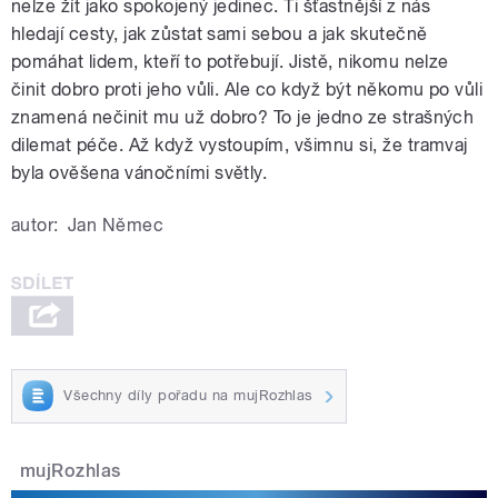
nelze žít jako spokojený jedinec. Ti šťastnější z nás
hledají cesty, jak zůstat sami sebou a jak skutečně
pomáhat lidem, kteří to potřebují. Jistě, nikomu nelze
činit dobro proti jeho vůli. Ale co když být někomu po vůli
znamená nečinit mu už dobro? To je jedno ze strašných
dilemat péče. Až když vystoupím, všimnu si, že tramvaj
byla ověšena vánočními světly.
autor:
Jan Němec
Všechny díly pořadu na mujRozhlas
mujRozhlas