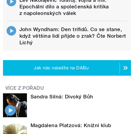
Lev Nikolajevič Tolstoj: Vojna a mír.
Epochální dílo a společenská kritika
z napoleonských válek
John Wyndham: Den trifidů. Co se stane,
když většina lidí přijde o zrak? Čte Norbert
Lichý
Jak nás naladíte na DABu
VÍCE Z POŘADU
Sandra Silná: Divoký Bůh
Magdalena Platzová: Knižní klub