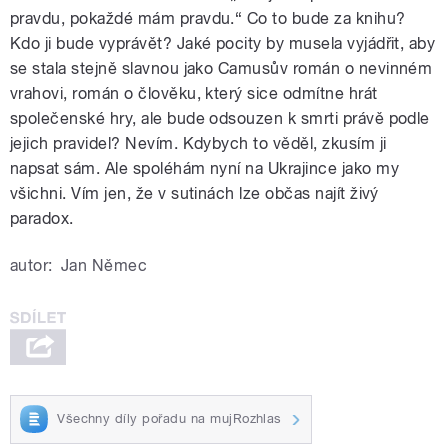
pravdu, pokaždé mám pravdu.“ Co to bude za knihu?
Kdo ji bude vyprávět? Jaké pocity by musela vyjádřit, aby
se stala stejně slavnou jako Camusův román o nevinném
vrahovi, román o člověku, který sice odmítne hrát
společenské hry, ale bude odsouzen k smrti právě podle
jejich pravidel? Nevím. Kdybych to věděl, zkusím ji
napsat sám. Ale spoléhám nyní na Ukrajince jako my
všichni. Vím jen, že v sutinách lze občas najít živý
paradox.
autor:
Jan Němec
Všechny díly pořadu na mujRozhlas