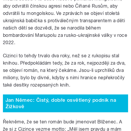
aby odvrátili čínskou agresi nebo Číňané Rusům, aby
odvrátili tu mongolskou. Ve zprávách se objeví stoletá
ukrajinská babička s protiválečným transparentem a děti
našich dětí se dozvědí, že se narodila během
bombardování Mariupolu za rusko-ukrajinské války v roce
2022.
Cizinci to tehdy trvalo dva roky, než se z rukopisu stal
knihou. Předpokládám tedy, že za rok, nejpozději za dva,
se objeví román, na který čekáme. Jsou-li uprchlíků dva
miliony, bylo by divné, kdyby s nimi hranice nepřekročily
také desítky rozepsaných knih.
Jan Němec: Čistý, dobře osvětlený podnik na
Žižkově
Řekněme, že se ten román bude jmenovat Blíženec. A
že si z Cizince vezme motto: „Měl jsem pravdu a mám