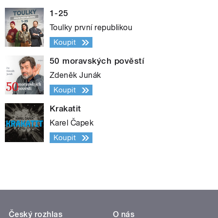
1-25
Toulky první republikou
Koupit
50 moravských pověstí
Zdeněk Junák
Koupit
Krakatit
Karel Čapek
Koupit
Český rozhlas
O nás