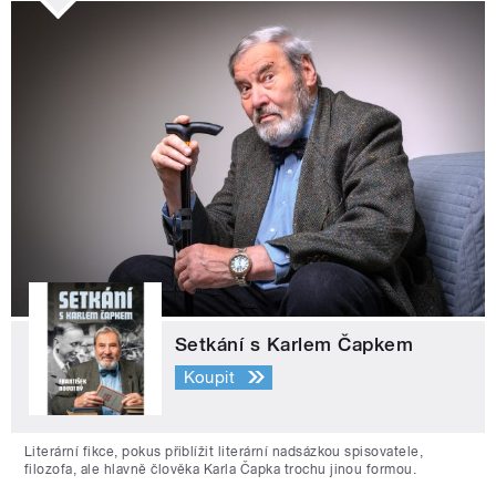
Setkání s Karlem Čapkem
Koupit
Literární fikce, pokus přiblížit literární nadsázkou spisovatele,
filozofa, ale hlavně člověka Karla Čapka trochu jinou formou.