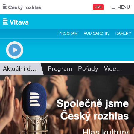
Přejít k hlavnímu obsahu
MENU
ŽIVĚ
PROGRAM
AUDIOARCHIV
KAMERY
Aktuální dění
Program
Pořady
Více
…