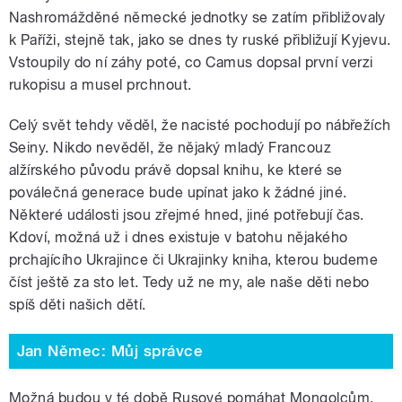
Nashromážděné německé jednotky se zatím přibližovaly
k Paříži, stejně tak, jako se dnes ty ruské přibližují Kyjevu.
Vstoupily do ní záhy poté, co Camus dopsal první verzi
rukopisu a musel prchnout.
Celý svět tehdy věděl, že nacisté pochodují po nábřežích
Seiny. Nikdo nevěděl, že nějaký mladý Francouz
alžírského původu právě dopsal knihu, ke které se
poválečná generace bude upínat jako k žádné jiné.
Některé události jsou zřejmé hned, jiné potřebují čas.
Kdoví, možná už i dnes existuje v batohu nějakého
prchajícího Ukrajince či Ukrajinky kniha, kterou budeme
číst ještě za sto let. Tedy už ne my, ale naše děti nebo
spíš děti našich dětí.
Jan Němec: Můj správce
Možná budou v té době Rusové pomáhat Mongolcům,