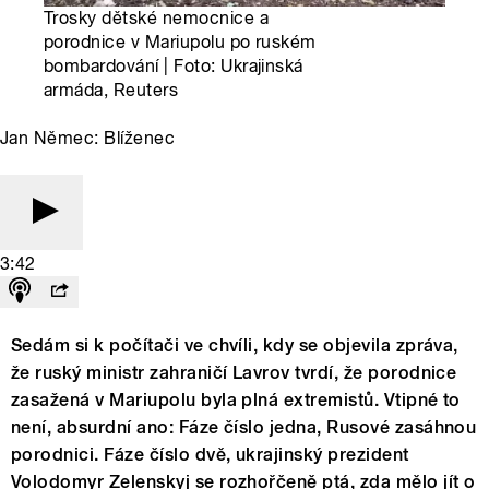
Trosky dětské nemocnice a
porodnice v Mariupolu po ruském
bombardování | Foto: Ukrajinská
armáda, Reuters
Jan Němec: Blíženec
3:42
Sedám si k počítači ve chvíli, kdy se objevila zpráva,
že ruský ministr zahraničí Lavrov tvrdí, že porodnice
zasažená v Mariupolu byla plná extremistů. Vtipné to
není, absurdní ano: Fáze číslo jedna, Rusové zasáhnou
porodnici. Fáze číslo dvě, ukrajinský prezident
Volodomyr Zelenskyj se rozhořčeně ptá, zda mělo jít o