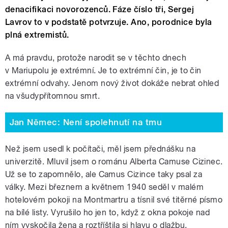
denacifikaci novorozenců. Fáze číslo tři, Sergej
Lavrov to v podstatě potvrzuje. Ano, porodnice byla
plná extremistů.
A má pravdu, protože narodit se v těchto dnech
v Mariupolu je extrémní. Je to extrémní čin, je to čin
extrémní odvahy. Jenom nový život dokáže nebrat ohled
na všudypřítomnou smrt.
Jan Němec: Není spolehnutí na tmu
Než jsem usedl k počítači, měl jsem přednášku na
univerzitě. Mluvil jsem o románu Alberta Camuse Cizinec.
Už se to zapomnělo, ale Camus Cizince taky psal za
války. Mezi březnem a květnem 1940 seděl v malém
hotelovém pokoji na Montmartru a tísnil své titěrné písmo
na bílé listy. Vyrušilo ho jen to, když z okna pokoje nad
ním vyskočila žena a roztříštila si hlavu o dlažbu.