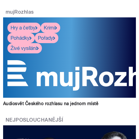
mujRozhlas
Hry a četby
Krimi
Pohádky
Pořady
Živé vysílání
Audiosvět Českého rozhlasu na jednom místě
NEJPOSLOUCHANĚJŠÍ