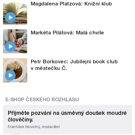
Magdalena Platzová: Knižní klub
Markéta Pilátová: Malá chvíle
Petr Borkovec: Jubilejní book club
v městečku Č.
E-SHOP ČESKÉHO ROZHLASU
Přijměte pozvání na úsměvný doušek moudré
člověčiny.
František Novotný, moderátor