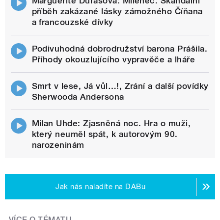
Marguerite Durasová: Milenec. Skandální
příběh zakázané lásky zámožného Číňana
a francouzské dívky
Podivuhodná dobrodružství barona Prášila.
Příhody okouzlujícího vypravěče a lháře
Smrt v lese, Já vůl…!, Zrání a další povídky
Sherwooda Andersona
Milan Uhde: Zjasněná noc. Hra o muži,
který neuměl spát, k autorovým 90.
narozeninám
Jak nás naladíte na DABu
VÍCE O TÉMATU