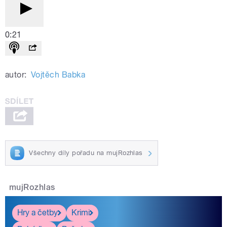
0:21
autor:
Vojtěch Babka
Všechny díly pořadu na mujRozhlas
mujRozhlas
Hry a četby
Krimi