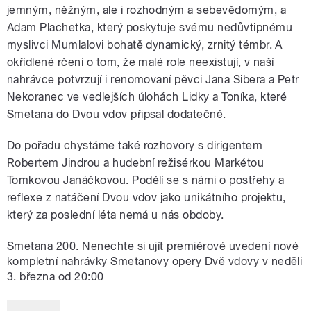
jemným, něžným, ale i rozhodným a sebevědomým, a
Adam Plachetka, který poskytuje svému nedůvtipnému
myslivci Mumlalovi bohatě dynamický, zrnitý témbr. A
okřídlené rčení o tom, že malé role neexistují, v naší
nahrávce potvrzují i renomovaní pěvci Jana Sibera a Petr
Nekoranec ve vedlejších úlohách Lidky a Toníka, které
Smetana do Dvou vdov připsal dodatečně.
Do pořadu chystáme také rozhovory s dirigentem
Robertem Jindrou a hudební režisérkou Markétou
Tomkovou Janáčkovou. Podělí se s námi o postřehy a
reflexe z natáčení Dvou vdov jako unikátního projektu,
který za poslední léta nemá u nás obdoby.
Smetana 200. Nenechte si ujít premiérové uvedení nové
kompletní nahrávky Smetanovy opery Dvě vdovy v neděli
3. března od 20:00