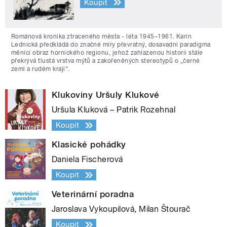
Koupit
Románová kronika ztraceného města - léta 1945–1961. Karin
Lednická předkládá do značné míry převratný, dosavadní paradigma
měnící obraz hornického regionu, jehož zahlazenou historii stále
překrývá tlustá vrstva mýtů a zakořeněných stereotypů o „černé
zemi a rudém kraji“.
Klukoviny Uršuly Klukové
Uršula Kluková – Patrik Rozehnal
Koupit
Klasické pohádky
Daniela Fischerová
Koupit
Veterinární poradna
Jaroslava Vykoupilová, Milan Štourač
Koupit