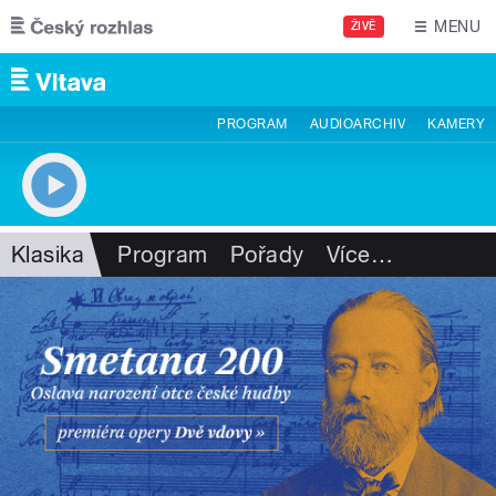
Přejít k hlavnímu obsahu
MENU
ŽIVĚ
PROGRAM
AUDIOARCHIV
KAMERY
Klasika
Program
Pořady
Více
…