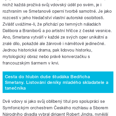
nichž každá prožívá svůj vdovský úděl po svém, je i
rozhraním ve Smetanově operní tvorbě samotné. Je jako
rozcestí v jeho hledačství vlastní autorské osobitosti.
Zvlášť uvážíme-li, že přichází po temných náladách
Dalibora a Braniborů a po artistní hříčce z české vesnice.
Ano, Smetana vytváří v každé ze svých oper unikátní a
zralé dílo, pokaždé ale žánrově i námětově jedinečné.
Jednou historické drama, pak lidovou historku,
mytologický obraz nebo právě konverzačku s
francouzským šarmem v krvi.
Cesta do hlubin duše študáka Bedřicha
Smetany. Listování deníky mladého skladatele a
tanečníka
Dvě vdovy si jako svůj oblíbený titul pro spolupráci se
Symfonickým orchestrem Českého rozhlasu a Sborem
Národního divadla vybral dirigent Robert Jindra, nynější