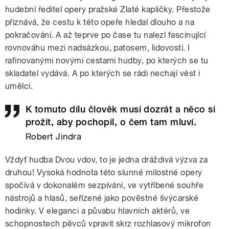
hudební ředitel opery pražské Zlaté kapličky. Přestože
přiznává, že cestu k této opeře hledal dlouho a na
pokračování. A až teprve po čase tu nalezl fascinující
rovnováhu mezi nadsázkou, patosem, lidovostí. I
rafinovanými novými cestami hudby, po kterých se tu
skladatel vydává. A po kterých se rádi nechají vést i
umělci.
K tomuto dílu člověk musí dozrát a něco si
prožít, aby pochopil, o čem tam mluví.
Robert Jindra
Vždyť hudba Dvou vdov, to je jedna dráždivá výzva za
druhou! Vysoká hodnota této slunné milostné opery
spočívá v dokonalém sezpívání, ve vytříbené souhře
nástrojů a hlasů, seřízené jako pověstné švýcarské
hodinky. V eleganci a půvabu hlavních aktérů, ve
schopnostech pěvců vpravit skrz rozhlasový mikrofon