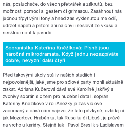
nás, posluchače, do všech přetvářek a zákrutů, bez
možnosti pomoci si gestem či grimasou. Zasáhnout nás
jednou třpytivými tóny a hned zas vyklenutou melodií,
udržet napětí a přitom ani na chvíli neslevit ze vkusu a
nesklouznout k parodii.
Sopranistka Kateřina Kněžíková: Písně jsou
náročná mikrodramata. Když jednu nezazpíváte
dobře, nevyzní další čtyři
Před takovými úkoly stáli v našich studiích ti
nejpovolanější, jaké jsme pro sólové party mohli aktuálně
získat. Adriana Kučerová dává své Karolíně jiskřivý a
zvonivý soprán s citem pro hudební detail, soprán
Kateřiny Kněžíkové v roli Anežky je zas violově
zadumaný a dává nám najevo, že tato pěvkyně, ovládající
jak Mozartovu Hraběnku, tak Rusalku či Libuši, je právě
na vrcholu kariéry. Stejně tak i Pavol Breslik s Ladislavem