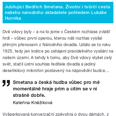
Jubilující Bedřich Smetana. Životní i tvůrčí cesta
našeho národního skladatele pohledem Lukáše
Hurníka
Dvě vdovy byly – a na to jsme v Českém rozhlase zvlášť
hrdi – vůbec první operou, kterou náš rozhlas vysílal
přímým přenosem z Národního divadla. Událo se to roku
1925, tedy jen krátce po zahájení pravidelného vysílání na
našem území. A tehdy k tomu, aby Dvě vdovy slyšel celý
svět, stačil ústní souhlas ředitele divadla a jediný
desetikilový mikrofon postavený na nápovědní budce…
Smetana a česká hudba vůbec pro mě
momentálně hraje prim a cítím se v ní
strašně dobře.
Kateřina Kněžíková
Vyšperkovaná konverzační zpěvohra o dvou dámách, z