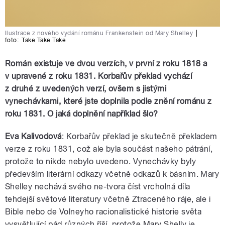
Ilustrace z nového vydání románu Frankenstein od Mary Shelley
|
foto:
Take Take Take
Román existuje ve dvou verzích, v první z roku 1818 a
v upravené z roku 1831. Korbařův překlad vychází
z druhé z uvedených verzí, ovšem s jistými
vynechávkami, které jste doplnila podle znění románu z
roku 1831. O jaká doplnění například šlo?
Eva Kalivodová
: Korbařův překlad je skutečně překladem
verze z roku 1831, což ale byla součást našeho pátrání,
protože to nikde nebylo uvedeno. Vynechávky byly
především literární odkazy včetně odkazů k básním. Mary
Shelley nechává svého ne-tvora číst vrcholná díla
tehdejší světové literatury včetně Ztraceného ráje, ale i
Bible nebo de Volneyho racionalistické historie světa
vysvětlující pád různých říší, protože Mary Shelly je