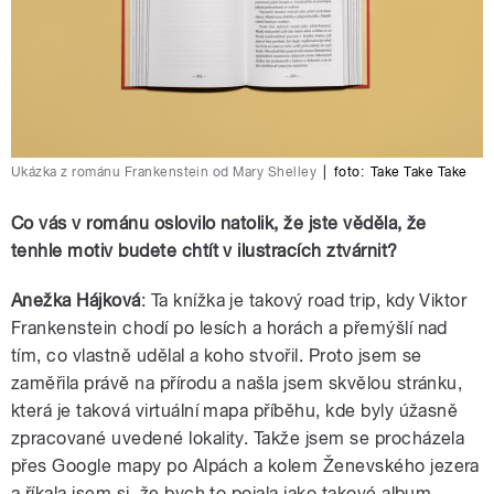
Ukázka z románu Frankenstein od Mary Shelley
|
foto:
Take Take Take
Co vás v románu oslovilo natolik, že jste věděla, že
tenhle motiv budete chtít v ilustracích ztvárnit?
Anežka Hájková
: Ta knížka je takový road trip, kdy Viktor
Frankenstein chodí po lesích a horách a přemýšlí nad
tím, co vlastně udělal a koho stvořil. Proto jsem se
zaměřila právě na přírodu a našla jsem skvělou stránku,
která je taková virtuální mapa příběhu, kde byly úžasně
zpracované uvedené lokality. Takže jsem se procházela
přes Google mapy po Alpách a kolem Ženevského jezera
a říkala jsem si, že bych to pojala jako takové album