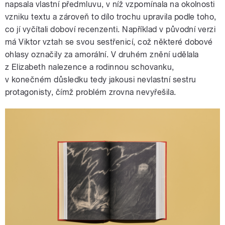
napsala vlastní předmluvu, v níž vzpomínala na okolnosti
vzniku textu a zároveň to dílo trochu upravila podle toho,
co jí vyčítali doboví recenzenti. Například v původní verzi
má Viktor vztah se svou sestřenicí, což některé dobové
ohlasy označily za amorální. V druhém znění udělala
z Elizabeth nalezence a rodinnou schovanku,
v konečném důsledku tedy jakousi nevlastní sestru
protagonisty, čímž problém zrovna nevyřešila.