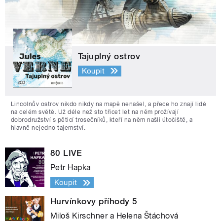
Tajuplný ostrov
Koupit
Lincolnův ostrov nikdo nikdy na mapě nenašel, a přece ho znají lidé
na celém světě. Už déle než sto třicet let na něm prožívají
dobrodružství s pěticí trosečníků, kteří na něm našli útočiště, a
hlavně nejedno tajemství.
80 LIVE
Petr Hapka
Koupit
Hurvínkovy příhody 5
Miloš Kirschner a Helena Štáchová