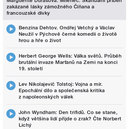
Marguerite Durasová: Milenec. Skandální příběh
zakázané lásky zámožného Číňana a
francouzské dívky
Benzína Dehtov. Ondřej Vetchý a Václav
Neužil v Pýchově černé komedii o životě
hrou a hře o život
Herbert George Wells: Válka světů. Průběh
brutální invaze Marťanů na Zemi na konci
19. století
Lev Nikolajevič Tolstoj: Vojna a mír.
Epochální dílo a společenská kritika
z napoleonských válek
John Wyndham: Den trifidů. Co se stane,
když většina lidí přijde o zrak? Čte Norbert
Lichý