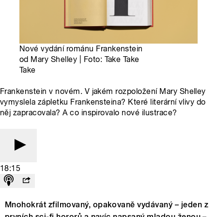
Nové vydání románu Frankenstein
od Mary Shelley | Foto: Take Take
Take
Frankenstein v novém. V jakém rozpoložení Mary Shelley
vymyslela zápletku Frankensteina? Které literární vlivy do
něj zapracovala? A co inspirovalo nové ilustrace?
18:15
Mnohokrát zfilmovaný, opakovaně vydávaný – jeden z
prvních sci-fi hororů a navíc napsaný mladou ženou –