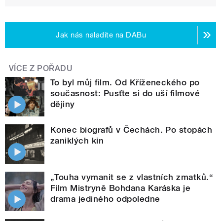
Jak nás naladíte na DABu
VÍCE Z POŘADU
To byl můj film. Od Kříženeckého po
současnost: Pusťte si do uší filmové
dějiny
Konec biografů v Čechách. Po stopách
zaniklých kin
„Touha vymanit se z vlastních zmatků.“
Film Mistryně Bohdana Karáska je
drama jediného odpoledne