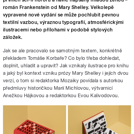
román Frankenstein od Mary Shelley. Velkolepě
vypravené nové vydání se může pochlubit pevnou
textilní vazbou, výraznou typografií, atmosférickými
ilustracemi nebo přílohami v podobě stylových
záložek.
Jak se ale pracovalo se samotným textem, konkrétně
překladem Tomáše Korbaře? Co bylo třeba dohledat,
doplnit, uhladit a upravit? Jak vznikaly ilustrace pro knihu
a jaký byl kontext vzniku prózy Mary Shelley i jejích dvou
verzí, o tom si redaktorka Mozaiky povídala s autorkou
předmluvy historičkou Marií Michlovou, výtvarnicí
Anežkou Hájkovou a redaktorkou Evou Kalivodovou.