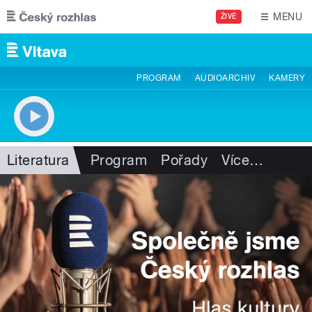
Přejít k hlavnímu obsahu
MENU
ŽIVĚ
PROGRAM
AUDIOARCHIV
KAMERY
Literatura
Program
Pořady
Více
…